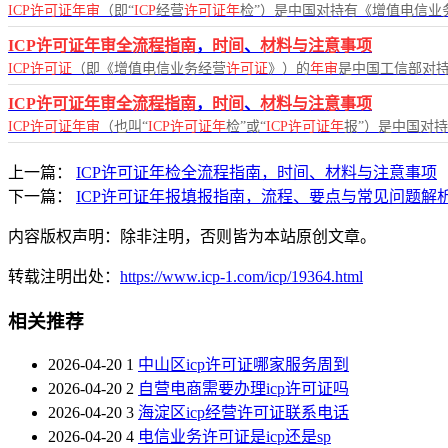
ICP许可证年审
（即“
ICP
经营
许可证年
检”）是中国对持有《增值电信业
ICP许可证年审全流程指南
，
时间
、
材料与注意事项
ICP许可证
（即《增值电信业务经营
许可证
》）的
年审
是中国工信部对
ICP许可证年审全流程指南
，
时间
、
材料与注意事项
ICP许可证年审
（也叫“
ICP许可证年
检”或“
ICP许可证年
报”）是中国对
上一篇：
ICP许可证年检全流程指南，时间、材料与注意事项
下一篇：
ICP许可证年报填报指南，流程、要点与常见问题解
内容版权声明：除非注明，否则皆为本站原创文章。
转载注明出处：
https://www.icp-1.com/icp/19364.html
相关推荐
2026-04-20
1
中山区icp许可证哪家服务周到
2026-04-20
2
自营电商需要办理icp许可证吗
2026-04-20
3
海淀区icp经营许可证联系电话
2026-04-20
4
电信业务许可证是icp还是sp