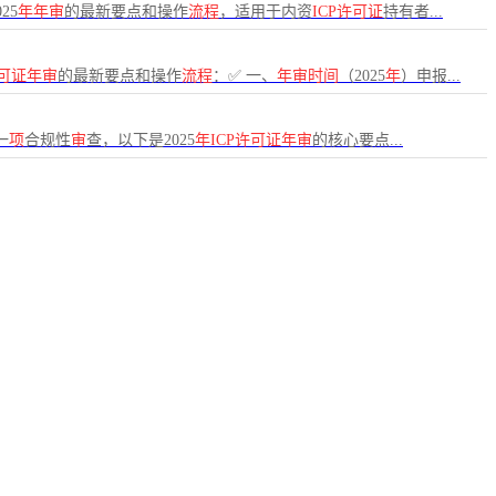
25
年年审
的最新要点和操作
流程
，适用于内资
ICP许可证
持有者...
许可证年审
的最新要点和操作
流程
：✅ 一、
年审时间
（2025
年
）申报...
一
项
合规性
审
查，以下是2025
年ICP许可证年审
的核心要点...