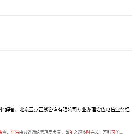
专人1对1解答，北京壹点壹线咨询有限公司专业办理增值电信业务经
审
查，
年审
由各省通信管理局负责，每
年
必须按
时
完成，否则
可
能...