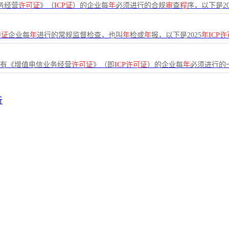
务经营
许可证
》（
ICP证
）的企业每
年
必须进行的合规
审
查
程
序，以下是20
持
证
企业每
年
进行的常规监督检查，也叫
年
检或
年
报，以下是2025
年ICP
持有《增值电信业务经营
许可证
》（即
ICP许可证
）的企业每
年
必须进行的
析