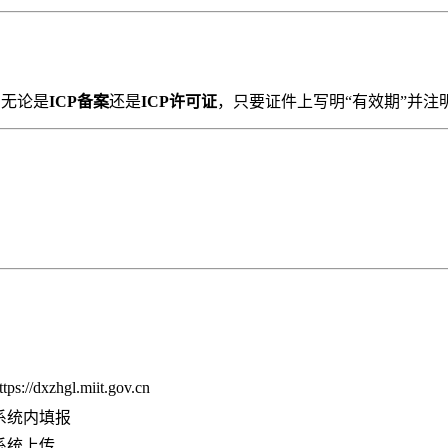
，无论是
ICP备案
还是
ICP许可证
，只要证件上写明“有效期”并注
ttps://dxzhgl.miit.gov.cn
系统内填报
系统上传