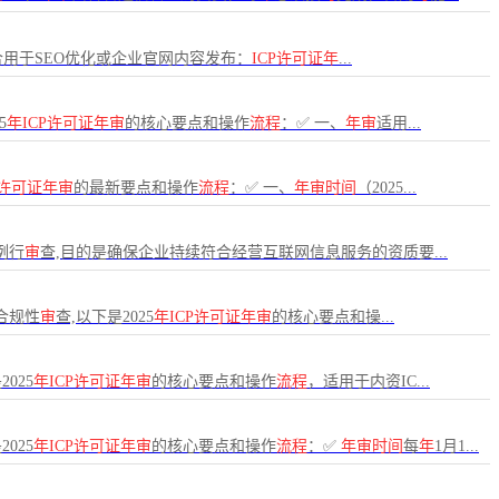
合用于SEO优化或企业官网内容发布：
ICP许可证年
...
5
年ICP许可证年审
的核心要点和操作
流程
：✅ 一、
年审
适用...
P许可证年审
的最新要点和操作
流程
：✅ 一、
年审时间
（2025...
例行
审
查,目的是确保企业持续符合经营互联网信息服务的资质要...
合规性
审
查,以下是2025
年ICP许可证年审
的核心要点和操...
025
年ICP许可证年审
的核心要点和操作
流程
，适用于内资IC...
025
年ICP许可证年审
的核心要点和操作
流程
：✅
年审时间
每
年
1月1...