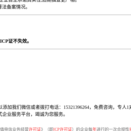
明算法备案情况。
ICP证不失效。
以添加我们微信或者拨打电话：15321396264，免费咨询，
式企业服务平台，竭诚为您服务。
增值电信业务经营
许可证
》（即
ICP许可证
）的企业每
年
进行的一次合规性