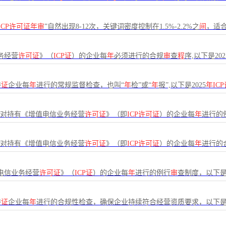
ICP许可证年审
”自然出现8-12次，关键词密度控制在1.5%-2.2%之
间
，适
务经营
许可证
》（
ICP证
）的企业每
年
必须进行的合规
审
查
程
序,以下是202
持
证
企业每
年
进行的常规监督检查，也叫“
年
检”或“
年
报”,以下是2025
年IC
部对持有《增值电信业务经营
许可证
》（即
ICP许可证
）的企业每
年
进行的
部对持有《增值电信业务经营
许可证
》（即
ICP许可证
）的企业每
年
进行的
电信业务经营
许可证
》（
ICP证
）的企业每
年
进行的例行
审
查制度，以下是2
持
证
企业每
年
进行的合规性检查，确保企业持续符合经营资质要求，以下是2