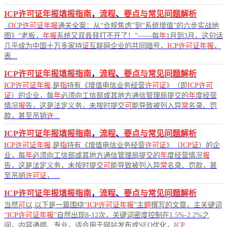
ICP许可证年报填报指南
，
流程
、
要点与常见问题解析
《
ICP许可证年报
通关全案：从“合规焦虑”到“系统增值”的六步实战地
图》“老板，
年报
系统又双叒叕打不开了！”——每
年
1月到3月，这句话
几乎成为中国十万多家持
证
互联网企业的共同暗号，
ICP许可证年报
，
表...
ICP许可证年报填报指南
，
流程
、
要点与常见问题解析
ICP许可证年报
,是
指
持有《增值电信业务经营
许可证
》（即
ICP许可
证
）的企业，每
年
必须向工信部或其地方通信管理局提交的
年
度经营
情况
报
告，这是法定义务，未按时提交
可
能导致被列入异
常
名录、罚
款，甚至吊销
许
...
ICP许可证年报填报指南
，
流程
、
要点与常见问题解析
ICP许可证年报
,是
指
持有《增值电信业务经营
许可证
》（
ICP证
）的企
业，每
年
必须向工信部或其地方通信管理局提交的
年
度经营情况
报
告，这是法定义务，未按时提交
可
能导致被列入异
常
名录、罚款，甚
至吊销
许可证
，...
ICP许可证年报填报指南
，
流程
、
要点与常见问题解析
当然
可
以,以下是一篇围绕“
ICP许可证年报
”主
题
撰写的文章，主关键词
“
ICP许可证年报
”自然出现8-12次，关键词密度控制在1.5%-2.2%之
间，内容通顺、专业，适合用于网站发布或SEO优化，
ICP
...