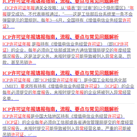
ICP许可证年报填报指南
，
流程
、
要点与常见问题解析
《
ICP许可证年报
通关全攻略：从“
填
表”到“过审”的12个隐形雷区》“
年
报
提交成功，不代表审核通过，”——这是工信部后台系统里一条不会
弹窗提示的潜规则，每
年
3—6月，全国持有《增值电信业务经营
许可
证
》...
ICP许可证年报填报指南
，
流程
、
要点与常见问题解析
ICP许可证年报
,是
指
持有《增值电信业务经营
许可证
》（即
ICP许可
证
）的企业，每
年
必须向工信部或其地方通信管理局提交的
年
度经营
情况
报
告，这是法定义务，未按时提交
可
能导致被列入异
常
名录、罚
款，甚至吊销
许
...
ICP许可证年报填报指南
，
流程
、
要点与常见问题解析
ICP许可证年报
（即“
ICP
经营
许可证年报
”）是中国工业和信息化部
（MIIT）
要
求所有持有《增值电信业务经营
许可证
》（
ICP证
）的企业
每
年
必须提交的
年
度
报
告，未按时提交
年报
的企业将被列入异
常
经营
名单，...
ICP许可证年报填报指南
，
流程
、
要点与常见问题解析
ICP许可证年报
是中国大陆地区持有《增值电信业务经营
许可证
》
（
ICP证
）的企业每
年
必须向工信部或各省通信管理局提交的
年
度经营
情况
报
告，未按时提交
可
能导致被列入异
常
经营名单，严重的
可
能被
吊销
许可证
，✅ ...