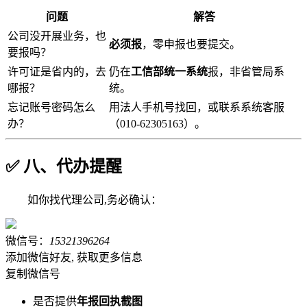
问题
解答
公司没开展业务，也
必须报
，零申报也要提交。
要报吗？
许可证是省内的，去
仍在
工信部统一系统
报，非省管局系
哪报？
统。
忘记账号密码怎么
用法人手机号找回，或联系系统客服
办？
（010-62305163）。
✅ 八、代办提醒
如你找代理公司,务必确认：
微信号：
15321396264
添加微信好友, 获取更多信息
复制微信号
是否提供
年报回执截图