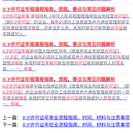
ICP许可证年报填报指南
，
流程
、
要点与常见问题解析
ICP许可证年报
,是
指
持有《中华人民共和国增值电信业务经营
许可证
》
（即
ICP许可证
）的企业，每
年
必须向工信部或其地方通信管理局提交
的
年
度经营情况
报
告，这是法定义务，未按时提交
可
能导致
许可证
被
吊销或列入...
ICP许可证年报填报指南
，
流程
、
要点与常见问题解析
ICP许可证年报
是中国大陆地区持有《增值电信业务经营
许可证
》
（
ICP证
）的企业每
年
必须向工信部或其地方通信管理局提交的
年
度经
营情况
报
告,未按时提交
年报可
能会导致
许可证
被吊销或列入异
常
名
录，✅ 一、
年报
...
ICP许可证年报填报指南
，
流程
、
要点与常见问题解析
ICP许可证年报
是中国大陆地区持有《增值电信业务经营
许可证
》（即
ICP许可证
）的企业每
年
必须向工信部或其地方通信管理局提交的一项
年
度合规
报
告,未按时提交
可
能导致
许可证
被吊销或列入异
常
名录，✅
一、
年报
...
上一篇：
ICP许可证年审全流程指南，时间、材料与注意事项
下一篇：
ICP许可证年检全流程指南，时间、材料与注意事项