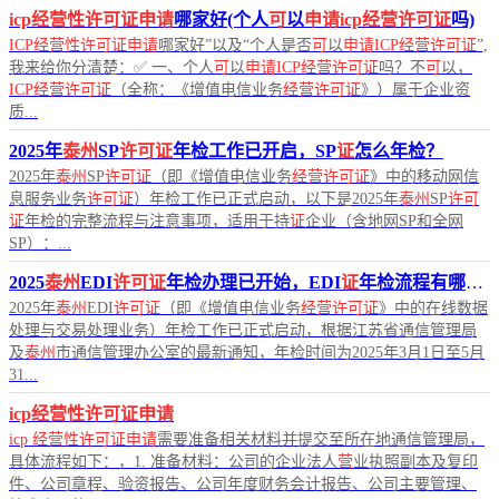
icp经营性许可证申请
哪家好(个人
可
以
申请icp经营许可证
吗)
ICP经营性许可证申请
哪家好”以及“个人是否
可
以
申请ICP经营许可证
”,
我来给你分清楚：✅ 一、个人
可
以
申请ICP经营许可证
吗？不
可
以，
ICP经营许可证
（全称：《增值电信业务
经营许可证
》）属于企业资
质...
2025年
泰州
SP
许可证
年检工作已开启，SP
证
怎么年检？
2025年
泰州
SP
许可证
（即《增值电信业务
经营许可证
》中的移动网信
息服务业务
许可证
）年检工作已正式启动，以下是2025年
泰州
SP
许可
证
年检的完整流程与注意事项，适用于持
证
企业（含地网SP和全网
SP）：...
2025
泰州
EDI
许可证
年检办理已开始，EDI
证
年检流程有哪些？
2025年
泰州
EDI
许可证
（即《增值电信业务
经营许可证
》中的在线数据
处理与交易处理业务）年检工作已正式启动，根据江苏省通信管理局
及
泰州
市通信管理办公室的最新通知，年检时间为2025年3月1日至5月
31...
icp经营性许可证申请
icp
经营性许可证申请
需要准备相关材料并提交至所在地通信管理局，
具体流程如下：，1. 准备材料：公司的企业法人
营
业执照副本及复印
件、公司章程、验资报告、公司年度财务会计报告、公司主要管理、