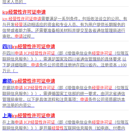
技术人员的...
icp经营性许可证申请
icp
经营性许可证申请
需要满足一系列条件，包括依法设立的公司、有
与开发
经营
活动相适应的资金和专业人员、有为用户提供长期服务的
信誉或者能力等。还需要准备相关材料并提交至各省通信管理局进行
审批。
申请
过程...
四川
icp经营性许可证申请
在四川
申请
ICP经营性许可证
（即《增值电信业务
经营许可证
（仅限互
联网信息服务）》），需满足国家及四川省通信管理局的具体要求,以
下是详细指南：
申请
条件公司资质注册地在四川省内，注册资本 ≥100
万元（...
廊坊
icp经营性许可证申请
在廊坊
申请
ICP经营性许可证
（即《增值电信业务
经营许可证
（仅限互
联网信息服务）》），需遵循国家工信部的统一要求，由河北省通信
管理局审批，以下是具体流程和注意事项：
申请
条件公司资质廊坊本
地注册的内资公...
上海
icp经营性许可证申请
在上海
申请
ICP经营性许可证
（即《增值电信业务
经营许可证
（仅限互
联网信息服务）》）是开展
经营性
互联网信息服务（如电商、付费内