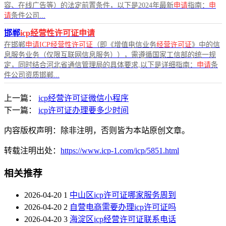
容、在线广告等）的法定前置条件，以下是2024年最新
申请
指南：
申
请
条件公司...
邯郸
icp经营性许可证申请
在邯郸
申请ICP经营性许可证
（即《增值电信业务
经营许可证
》中的信
息服务业务（仅限互联网信息服务）），需遵循国家工信部的统一规
定，同时结合河北省通信管理局的具体要求,以下是详细指南：
申请
条
件公司资质邯郸...
上一篇：
icp经营许可证微信小程序
下一篇：
icp许可证办理要多少时间
内容版权声明：除非注明，否则皆为本站原创文章。
转载注明出处：
https://www.icp-1.com/icp/5851.html
相关推荐
2026-04-20
1
中山区icp许可证哪家服务周到
2026-04-20
2
自营电商需要办理icp许可证吗
2026-04-20
3
海淀区icp经营许可证联系电话