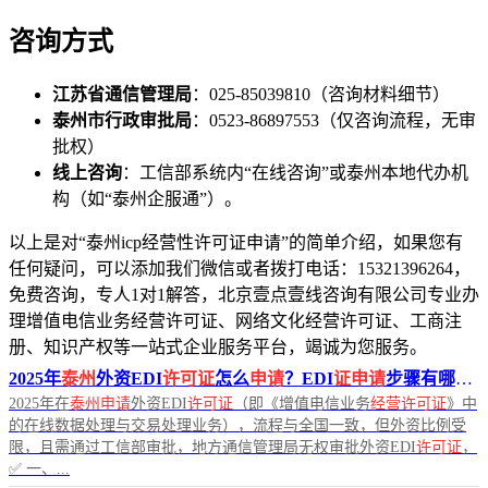
咨询方式
江苏省通信管理局
：025-85039810（咨询材料细节）
泰州市行政审批局
：0523-86897553（仅咨询流程，无审
批权）
线上咨询
：工信部系统内“在线咨询”或泰州本地代办机
构（如“泰州企服通”）。
以上是对“泰州icp经营性许可证申请”的简单介绍，如果您有
任何疑问，可以添加我们微信或者拨打电话：15321396264，
免费咨询，专人1对1解答，北京壹点壹线咨询有限公司专业办
理增值电信业务经营许可证、网络文化经营许可证、工商注
册、知识产权等一站式企业服务平台，竭诚为您服务。
2025年
泰州
外资EDI
许可证
怎么
申请
？EDI
证申请
步骤有哪些？
2025年在
泰州申请
外资EDI
许可证
（即《增值电信业务
经营许可证
》中
的在线数据处理与交易处理业务），流程与全国一致，但外资比例受
限，且需通过工信部审批，地方通信管理局无权审批外资EDI
许可证
，
✅ 一、...