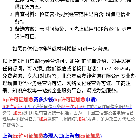
供加急方案。
自查材料
：检查营业执照经营范围是否含“增值电信业
务”。
备选方案
：若时间极紧，可先上线用“ICP备案”,同步申
请许可证。
如需具体代理推荐或材料模板,可进一步沟通。
以上是对“山东省icp经营许可证加急”的简单介绍，如果您有
任何疑问，可以添加我们微信或者拨打电话：15321396264，
免费咨询，专人1对1解答，北京壹点壹线咨询有限公司专业办
理增值电信业务经营许可证、网络文化经营许可证、工商注
册、知识产权等一站式企业服务平台，竭诚为您服务。
icp许可证加急
费多少钱(
icp许可证加急
申请)
ICP许可证
（即《增值电信业务
经营许可证
》中的“互联网信息服务业
务”）
加急
费用并没有官方统一标准，因为：中国工信部及各地通信管
理局并不提供官方“
加急
通道”，所谓的“
加急
”服务，多为第三方代理公
司提供的...
上海
icp许可证加急
办理入口(上海市
icp证加急
)