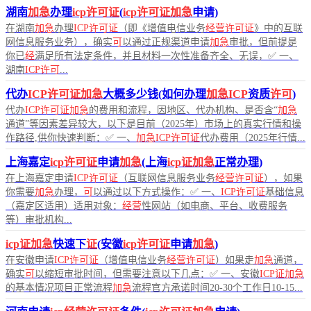
湖南
加急
办理
icp许可证
(
icp许可证加急
申请)
在湖南
加急
办理
ICP许可证
（即《增值电信业务
经营许可证
》中的互联
网信息服务业务），确实
可
以通过正规渠道申请
加急
审批，但前提是
你已
经
满足所有法定条件，并且材料一次性准备齐全、无误，✅ 一、
湖南
ICP许可
...
代办
ICP许可证加急
大概多少钱(如何办理
加急ICP
资质
许可
)
代办
ICP许可证加急
的费用和流程，因地区、代办机构、是否含“
加急
通道”等因素差异较大，以下是目前（2025年）市场上的真实行情和操
作路径,供你快速判断：✅ 一、
加急ICP许可证
代办费用（2025年行情...
上海嘉定
icp许可证
申请
加急
(上海
icp证加急
正常办理)
在上海嘉定申请
ICP许可证
（互联网信息服务业务
经营许可证
），如果
你需要
加急
办理，
可
以通过以下方式操作：✅ 一、
ICP许可证
基础信息
（嘉定区适用）适用对象：
经营
性网站（如电商、平台、收费服务
等）审批机构...
icp证加急
快速下
证
(安徽
icp许可证
申请
加急
)
在安徽申请
ICP许可证
（增值电信业务
经营许可证
）如果走
加急
通道，
确实
可
以缩短审批时间，但需要注意以下几点：✅ 一、安徽
ICP证加急
的基本情况项目正常流程
加急
流程官方承诺时间20-30个工作日10-15...