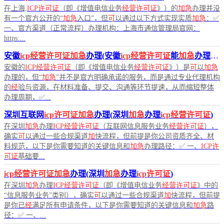
在上海,
ICP许可证
（即《增值电信业务
经营许可证
》）的
加急
办理并没
有一个官方公开的“
加急
入口”，但
可
以通过以下方式实现实质
加急
：✅
一、官方渠道（正常流程）办理机构：上海市通信管理局官网：
https:...
安徽
icp经营许可证加急
办理(安徽
icp经营许可证
能
加急
办理吗)
安徽的
ICP经营许可证
（即《增值电信业务
经营许可证
》）是
可
以
加急
办理的，但“
加急
”并不是官方明确承诺的服务，而是通过专业代理机构
的
经
验与资源，在材料准备、提交、沟通等环节提速，从而缩短整体
办理周期，✅...
深圳互联网
icp许可证加急
办理(深圳
加急
办理
icp经营许可证
)
在深圳
加急
办理
ICP经营许可证
（互联网信息服务业务
经营许可证
），
确实
可
以通过一些合规渠道
加
快流程，但前提是你公司资质齐全、材
料规范，以下是你需要知道的关键信息和
加急
办理路径：✅ 一、
ICP许
可证
基础要...
icp经营许可证加急
办理(深圳
加急
办理
icp许可证
)
在深圳
加急
办理
ICP经营许可证
（即《增值电信业务
经营许可证
》中的
“信息服务业务”类别），确实
可
以通过一些合规渠道
加
快流程，但前提
是你已
经
满足所有申请条件，以下是你需要知道的关键信息和
加急
路
径：✅ 一、...