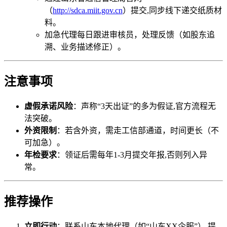
（
http://sdca.miit.gov.cn
）提交,同步线下递交纸质材
料。
加急代理每日跟进审核员，处理反馈（如股东追
溯、业务描述修正）。
注意事项
虚假承诺风险
：声称“3天出证”的多为假证,官方流程无
法突破。
外资限制
：若含外资，需走工信部通道，时间更长（不
可加急）。
年检要求
：领证后需每年1-3月提交年报,否则列入异
常。
推荐操作
立即行动
：联系山东本地代理（如“山东XX企服”）,提