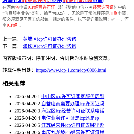
河南申请
icp经营许可证
条件(
icp许可证加急
申请)
在河南
省
申请
ICP经营许可证
（即《增值电信业务
经营许可证
》中的
“信息服务业务”类别，编号为B25），无论是正常流程还是
加急
申请，
都必须满足国家工信部统一规定的条件，以下是详细说明：✅ 一、河
南
ICP经
...
上一篇：
黄埔区icp许可证办理咨询
下一篇：
海珠区icp许可证办理咨询
内容版权声明：除非注明，否则皆为本站原创文章。
转载注明出处：
https://www.icp-1.com/icp/6006.html
相关推荐
2026-04-20
1
中山区icp许可证哪家服务周到
2026-04-20
2
自营电商需要办理icp许可证吗
2026-04-20
3
海淀区icp经营许可证联系电话
2026-04-20
4
电信业务许可证是icp还是sp
2026-04-20
5
江苏经营性icp许可证去哪里办
2026-04-20
6
重庆九龙坡icp经营许可证流程