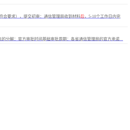
、符合要求），提交初审：通信管理局收到材料
后
，5-10个工作日内完
点的分解：官方审批时间基础审批周期：各省通信管理局的官方承诺...