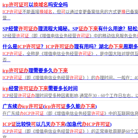
icp许可证可
以
换域名
吗安全吗
ICP许可证
不能直接
换域名
，但
可
以通过变更备案信息的方式更
换
已备
营...
SP经营
许可证办
理流程大揭秘，SP
证办下来
有什么用途？轻松
SP经营
许可证
（即《增值电信业务经营
许可证
》中的移动信息服务业务
什么是
ICP许可证
？
ICP许可证办
理有用吗？湖北
办下来
周期多
ICP许可证
，全称是《增值电信业务经营
许可证
》，是中国大陆对提供
否...
icp许可证办
理需要多久
办下来
ICP许可证
（即《增值电信业务经营
许可证
》）的
办
理时间，一般在：4
icp
经营
许可证办下来
需要多长时间
ICP
经营
许可证办
理时间受多种因素影响,通常在30 - 60个工作日左右，
广东续
办icp许可证
(
icp许可证
多久能
办下来
)
在广东续
办ICP许可证
（即《增值电信业务经营
许可证
》中的互联网信
ICP证
比较快
可
以几天
办下来
(加急代
办ICP许可证
)
ICP许可证
（即《增值电信业务经营
许可证
》）的正常审批周期是60个
官...