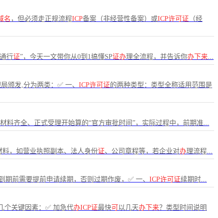
域名
，但必须走正规流程
ICP
备案（非经营性备案）或
ICP许可证
（经
“通行
证
”，今天一文带你从0到1搞懂SP
证办
理全流程，并告诉你
办下来
...
局颁发,分为两类：✅ 一、
ICP许可证
的两种类型：类型全称适用范围是
材料齐全、正式受理开始算的“官方审批时间”，实际过程中，前期准...
材料，如营业执照副本、法人身份
证
、公司章程等，若企业对
办
理流程...
到期前需要提前申请续期，否则过期作废，✅ 一、
ICP许可证
续期时...
几个关键因素：✅ 加急代
办ICP证
最快
可
以几天
办下来
？类型时间说明