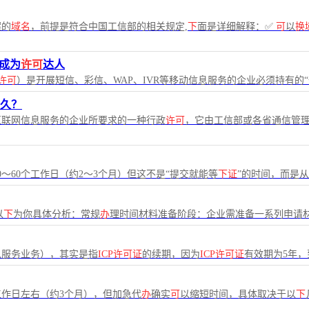
案的
域名
，前提是符合中国工信部的相关规定,
下
面是详细解释：✅
可
以
换
成为
许可
达人
许可
）是开展短信、彩信、WAP、IVR等移动信息服务的企业必须持有的
久？
互联网信息服务的企业所要求的一种行政
许可
，它由工信部或各省通信管理
0～60个工作日（约2～3个月）但这不是“提交就能等
下证
”的时间，而是从
以
下
为你具体分析：常规
办
理时间材料准备阶段：企业需准备一系列申请
息服务业务），其实是指
ICP许可证
的续期，因为
ICP许可证
有效期为5年，
工作日左右（约3个月），但加急代
办
确实
可
以缩短时间，具体取决于以
下