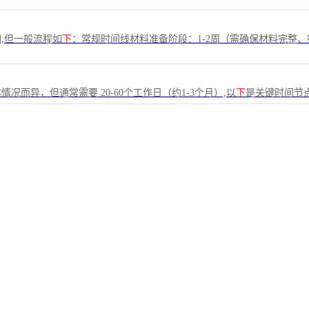
,但一般流程如
下
：常规时间线材料准备阶段：1-2周（需确保材料完整
况而异，但通常需要 20-60个工作日（约1-3个月）,以
下
是关键时间节