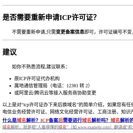
是否需要重新申请ICP许可证？
不需要重新申请,只需
变更备案信息
即可，许可证编号不变
建议
如你不熟悉流程,建议联系：
原ICP许可证代办机构
属地通信管理局（电话：12381 转 2）
或阿里云/腾讯云等接入服务商协助变更
以上是对“icp许可证办下来后换域名”的简单介绍，如果您有任
电信业务经营许可证、网络文化经营许可证、工商注册、知识
什么是
域名
解析？
ICP
备案
后
需要进行
域名
解析吗？
域名
解析
域名
解析，就是把“人看得懂的
域名
”（如 www.example.com）翻