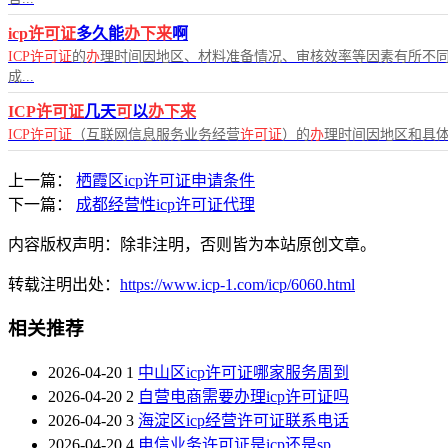
icp许可证
多久能
办下来
啊
ICP许可证
的
办
理时间因地区、材料准备情况、审核效率等因素有所不同
成...
ICP许可证
几天
可
以
办下来
ICP许可证
（互联网信息服务业务经营
许可证
）的
办
理时间因地区和具体情
上一篇：
栖霞区icp许可证申请条件
下一篇：
成都经营性icp许可证代理
内容版权声明：除非注明，否则皆为本站原创文章。
转载注明出处：
https://www.icp-1.com/icp/6060.html
相关推荐
2026-04-20
1
中山区icp许可证哪家服务周到
2026-04-20
2
自营电商需要办理icp许可证吗
2026-04-20
3
海淀区icp经营许可证联系电话
2026-04-20
4
电信业务许可证是icp还是sp