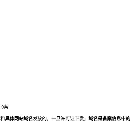
：0条
者
和
具体网站域名
发放的，一旦许可证下发，
域名是备案信息中