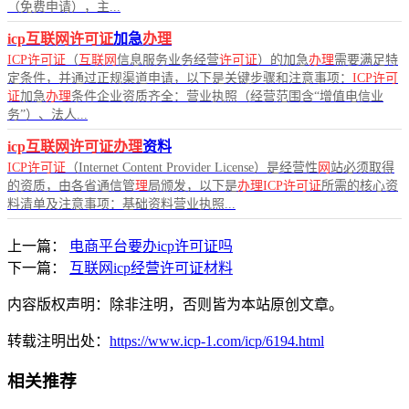
（免费申请），主...
icp互联网许可证
加急
办理
ICP许可证
（
互联网
信息服务业务经营
许可证
）的加急
办理
需要满足特
定条件，并通过正规渠道申请，以下是关键步骤和注意事项：
ICP许可
证
加急
办理
条件企业资质齐全：营业执照（经营范围含“增值电信业
务”）、法人...
icp互联网许可证办理
资料
ICP许可证
（Internet Content Provider License）是经营性
网
站必须取得
的资质，由各省通信管
理
局颁发，以下是
办理ICP许可证
所需的核心资
料清单及注意事项：基础资料营业执照...
上一篇：
电商平台要办icp许可证吗
下一篇：
互联网icp经营许可证材料
内容版权声明：除非注明，否则皆为本站原创文章。
转载注明出处：
https://www.icp-1.com/icp/6194.html
相关推荐