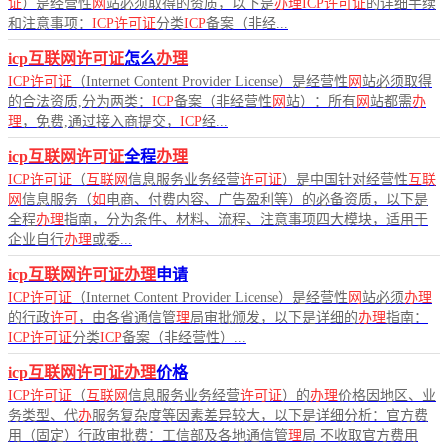
证
）是经营性
网
站必须取得的资质，以下是
办理ICP许可证
的详细手续
和注意事项：
ICP许可证
分类
ICP
备案（非经...
icp互联网许可证
怎么
办理
ICP许可证
（Internet Content Provider License）是经营性
网
站必须取得
的合法资质,分为两类：
ICP
备案（非经营性
网
站）：所有
网
站都需
办
理
，免费,通过接入商提交，
ICP
经...
icp互联网许可证
全程
办理
ICP许可证
（
互联网
信息服务业务经营
许可证
）是中国针对经营性
互联
网
信息服务（
如
电商、付费内容、广告盈利等）的必备资质，以下是
全程
办理
指南，分为条件、材料、流程、注意事项四大模块，适用于
企业自行
办理
或委...
icp互联网许可证办理
申请
ICP许可证
（Internet Content Provider License）是经营性
网
站必须
办理
的行政
许可
，由各省通信管
理
局审批颁发，以下是详细的
办理
指南：
ICP许可证
分类
ICP
备案（非经营性）...
icp互联网许可证办理
价格
ICP许可证
（
互联网
信息服务业务经营
许可证
）的
办理
价格因地区、业
务类型、代
办
服务复杂度等因素差异较大，以下是详细分析：官方费
用（固定）行政审批费：工信部及各地通信管
理
局 不收取官方费用