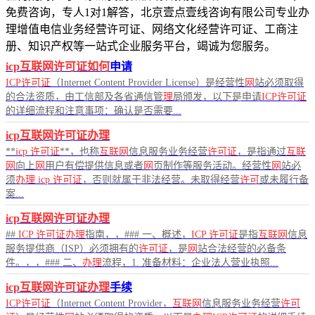
免费咨询，专人1对1解答，北京壹点壹线咨询有限公司专业办
理增值电信业务经营许可证、网络文化经营许可证、工商注
册、知识产权等一站式企业服务平台，竭诚为您服务。
icp互联网许可证如何
申请
ICP许可证
（Internet Content Provider License）是经营性
网
站必须取得
的合法资质，由工信部及各省通信管
理
局颁发，以下是申请
ICP许可证
的详细流程和注意事项：确认是否需要...
icp互联网许可证办理
**
icp
许可证
**，也称
互联网
信息服务业务经营
许可证
，是指通过
互联
网
向上
网
用户有偿提供信息或者
网
页制作等服务活动。经营性
网
站必
须
办理
icp
许可证
，否则就属于非法经营。未取得经营
许可
或未履行备
案...
icp互联网许可证办理
##
ICP
许可证办理
指南，，### 一、概述，
ICP
许可证
是指
互联网
信息
服务提供商（ISP）必须拥有的
许可证
，是
网
站合法经营的必备条
件。，，### 二、
办理
流程，1. 准备材料：企业法人营业执照...
icp互联网许可证办理
手续
ICP许可证
（Internet Content Provider，
互联网
信息服务业务经营
许可