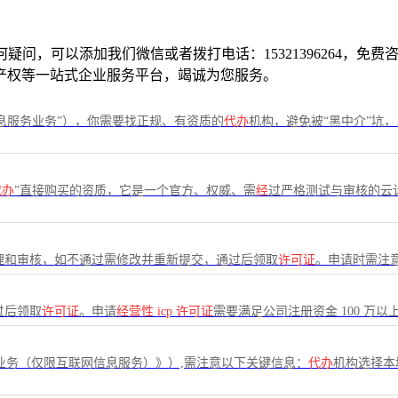
何疑问，可以添加我们微信或者拨打电话：15321396264，
产权等一站式企业服务平台，竭诚为您服务。
息服务业务”），你需要找正规、有资质的
代办
机构，避免被“黑中介”坑
代办
”直接购买的资质，它是一个官方、权威、需
经
过严格测试与审核的云
理和审核，如不通过需修改并重新提交，通过后领取
许可证
。申请时需注意
过后领取
许可证
。申请
经营性
icp
许可证
需要满足公司注册资金 100 万以
业务（仅限互联网信息服务）》）,需注意以下关键信息：
代办
机构选择本