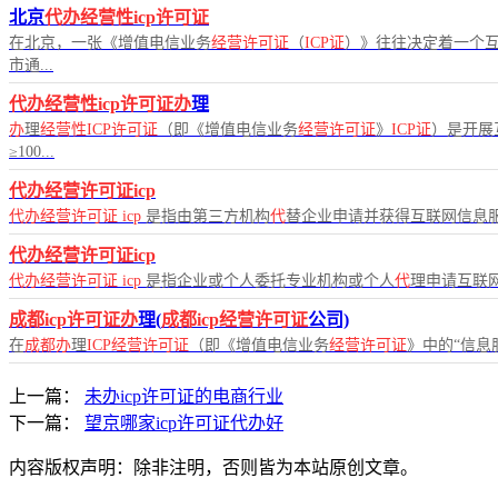
北京
代办经营性icp许可证
在北京，一张《增值电信业务
经营许可证
（
ICP证
）》往往决定着一个互
市通...
代办经营性icp许可证办
理
办
理
经营性ICP许可证
（即《增值电信业务
经营许可证
》
ICP证
）是开展
≥100...
代办经营许可证icp
代办经营许可证
icp
是指由第三方机构
代
替企业申请并获得互联网信息
代办经营许可证icp
代办经营许可证
icp
是指企业或个人委托专业机构或个人
代
理申请互联
成都icp许可证办
理(
成都icp经营许可证
公司)
在
成都办
理
ICP经营许可证
（即《增值电信业务
经营许可证
》中的“信息
上一篇：
未办icp许可证的电商行业
下一篇：
望京哪家icp许可证代办好
内容版权声明：除非注明，否则皆为本站原创文章。