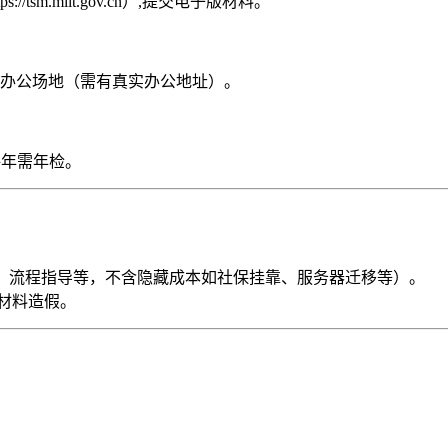
sm.miit.gov.cn）,提交电子版材料。
办公场地（需有真实办公地址）。
每年需年检。
、流程指导等，不含隐藏成本如社保挂靠、服务器迁移等）。
材料造假。