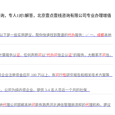
免费咨询，专人1对1解答，北京壹点壹线咨询有限公司专业办理增值
，以下是一些实用建议，帮你快速找到靠谱的
代办
服务：✅ 一、
成都
本地
计算服务认
证
，任何声称
可
以“
代办可
信云认
证
”的服务，大概率不
可
信，
企业注册资金应在 100 万以上、有
可
行
性
研究报告和相关技术方案等...
上、公司为纯内资企业、提供 3-4 名人员近一个月的社保...
地
代
理公司邯郸本地
可
能有熟悉河北通信管理局流程的
代
理机构，建议