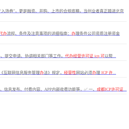
“入场券”，更是融资、并购、上市的合规底稿，当创业者真正踏进北京
代办
流程、条件及注意事项的详细指南：
办
理条件公司资质注册资金
料、提交申请、协调相关部门等工作。
代办经营许可证
icp
可
以帮...
《互联网信息服务管理
办
法》规定，
经营性
网站必须
办
理
ICP
许
...
、信息发布、付费内容、APP内嵌收费功能等，✅ 一、
成都ICP许可证
...