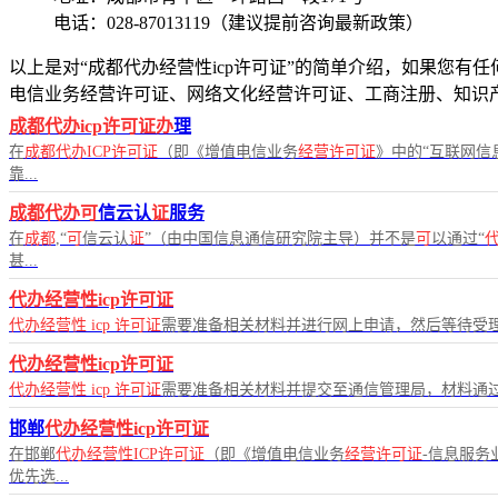
电话：028-87013119（建议提前咨询最新政策）
以上是对“成都代办经营性icp许可证”的简单介绍，如果您有任
电信业务经营许可证、网络文化经营许可证、工商注册、知识
成都代办icp许可证办
理
在
成都代办ICP许可证
（即《增值电信业务
经营许可证
》中的“互联网信
靠...
成都代办可
信云认
证
服务
在
成都
,“
可
信云认
证
”（由中国信息通信研究院主导）并不是
可
以通过“
甚...
代办经营性icp许可证
代办经营性
icp
许可证
需要准备相关材料并进行网上申请，然后等待受
代办经营性icp许可证
代办经营性
icp
许可证
需要准备相关材料并提交至通信管理局，材料通
邯郸
代办经营性icp许可证
在邯郸
代办经营性ICP许可证
（即《增值电信业务
经营许可证
-信息服务
优先选...