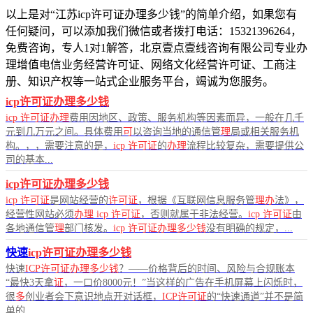
以上是对“江苏icp许可证办理多少钱”的简单介绍，如果您有
任何疑问，可以添加我们微信或者拨打电话：15321396264，
免费咨询，专人1对1解答，北京壹点壹线咨询有限公司专业办
理增值电信业务经营许可证、网络文化经营许可证、工商注
册、知识产权等一站式企业服务平台，竭诚为您服务。
icp许可证办理多少钱
icp
许可证办理
费用因地区、政策、服务机构等因素而异，一般在几千
元到几万元之间。具体费用
可
以咨询当地的通信管
理
局或相关服务机
构。，，需要注意的是，
icp
许可证
的
办理
流程比较复杂，需要提供公
司的基本...
icp许可证办理多少钱
icp
许可证
是网站经营的
许可证
，根据《互联网信息服务管
理办
法》，
经营性网站必须
办理
icp
许可证
，否则就属于非法经营。
icp
许可证
由
各地通信管
理
部门核发。
icp
许可证办理多少钱
没有明确的规定，...
快速
icp许可证办理多少钱
快速
ICP许可证办理多少钱
？——价格背后的时间、风险与合规账本
“最快3天拿
证
，一口价8000元！”当这样的广告在手机屏幕上闪烁时，
很
多
创业者会下意识地点开对话框，
ICP许可证
的“快速通道”并不是简
单的...