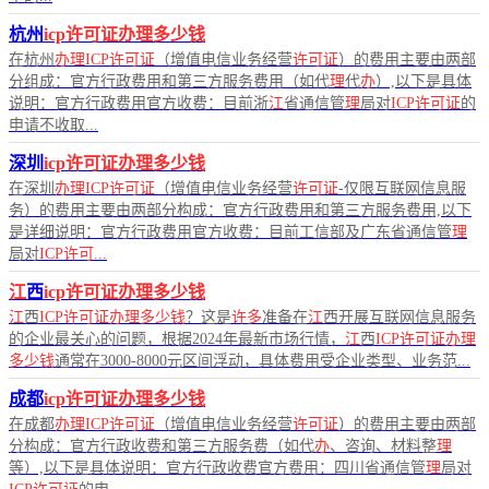
杭州
icp许可证办理多少钱
在杭州
办理ICP许可证
（增值电信业务经营
许可证
）的费用主要由两部
分组成：官方行政费用和第三方服务费用（如代
理
代
办
）,以下是具体
说明：官方行政费用官方收费：目前浙
江
省通信管
理
局对
ICP许可证
的
申请不收取...
深圳
icp许可证办理多少钱
在深圳
办理ICP许可证
（增值电信业务经营
许可证
-仅限互联网信息服
务）的费用主要由两部分构成：官方行政费用和第三方服务费用,以下
是详细说明：官方行政费用官方收费：目前工信部及广东省通信管
理
局对
ICP许可
...
江
西
icp许可证办理多少钱
江
西
ICP许可证办理多少钱
？这是
许多
准备在
江
西开展互联网信息服务
的企业最关心的问题，根据2024年最新市场行情，
江
西
ICP许可证办理
多少钱
通常在3000-8000元区间浮动，具体费用受企业类型、业务范...
成都
icp许可证办理多少钱
在成都
办理ICP许可证
（增值电信业务经营
许可证
）的费用主要由两部
分构成：官方行政收费和第三方服务费（如代
办
、咨询、材料整
理
等）,以下是具体说明：官方行政收费官方费用：四川省通信管
理
局对