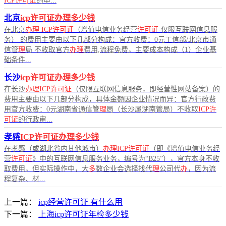
ICP许可证
的申...
北京
icp许可证办理多少钱
在北京
办理
ICP许可证
（增值电信业务经营
许可证
-仅限互联网信息服
务） 的费用主要由以下几部分构成：官方收费：0元工信部/北京市通
信管
理
局 不收取官方
办理
费用,流程免费，主要成本构成（1）企业基
础条件...
长沙
icp许可证办理多少钱
在长沙
办理ICP许可证
（仅限互联网信息服务，即经营性网站备案）的
费用主要由以下几部分构成，具体金额因企业情况而异：官方行政费
用官方收费：0元湖南省通信管
理
局（长沙属湖南管局）不收取
ICP许
可证
的行政审...
孝感
ICP许可证办理多少钱
在孝感（或湖北省内其他城市）
办理ICP许可证
（即《增值电信业务经
营
许可证
》中的互联网信息服务业务，编号为“B25”），官方本身不收
取费用，但实际操作中，大
多
数企业会选择找代
理
公司代
办
，因为流
程复杂、材...
上一篇：
icp经营许可证 有什么用
下一篇：
上海icp许可证年检多少钱