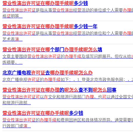
营业性演出许可证在哪办理手续呢
多少钱
营业性演出许可证
是指从事
营业性演出
经
营
活动的单位或个人需要
办理
格
证
明等...
营业性演出许可证在哪办理手续呢
多少钱一年
营业性演出许可证
是指从事
营业性演出
经
营
活动的单位和个人需要
办理
艺术表
演
...
营业性演出许可证在哪
个部门
办理手续呢怎么
填
文章主要围绕
营业性演出许可证
的
办理手续
及填写问题展开。但仅从给
炼摘要，...
北京广播电视
许可证
去
哪办理手续呢怎么办
北京广播电视
许可证
的
办理手续
如下：，1. 登录北京市政务服务网；，
营业性演出许可证在哪办理
的
呢怎么
查不到
呢怎么
回事
营业性演出许可证可
以
在
文化和旅游行政部门
办理
，也
可
以通过全国文
和旅游行政部...
营业性演出许可证在哪办手续呢
多少钱
营业性演出许可证
的
办理手续
和费用因地区和具体情况而异。通常需要
行政部门或
演
...