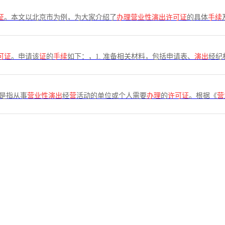
证
。本文以北京市为例，为大家介绍了
办理营业性演出许可证
的具体
手续
可证
。申请该
证
的
手续
如下：，1. 准备相关材料，包括申请表、
演出
经纪
是指从事
营业性演出
经
营
活动的单位或个人需要
办理
的
许可证
。根据《
营