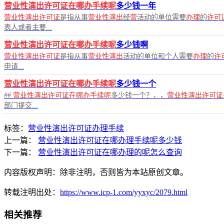
营业性演出许可证在哪办手续呢
多少钱一年
营业性演出许可证
是指从事
营业性演出
经
营
活动的单位需要
办理
的
许可
表人或者主要...
营业性演出许可证在哪办手续呢
多少钱啊
营业性演出许可证
是指从事
营业性演出
活动的单位和个人需要
办理
的
许
申请...
营业性演出许可证在哪办手续呢
多少钱一个
##
营业性演出许可证在哪办手续呢
多少钱一个？，，
营业性演出许可证
部门提交...
标签：
营业性演出许可证
办理手续
上一篇：
营业性演出许可证在哪办理手续呢多少钱
下一篇：
营业性演出许可证在哪办理的呢怎么查询
内容版权声明：除非注明，否则皆为本站原创文章。
转载注明出处：
https://www.icp-1.com/yyxyc/2079.html
相关推荐