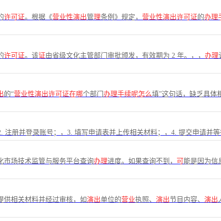
的
许可证
。根据《
营业性演出
管
理
条例》规定，
营业性演出许可证
的
办理
的
许可证
。该
证
由省级文化主管部门审批颁发，有效期为 2 年。，，
办理
出
的“
营业性演出许可证在哪
个部门
办理手续呢怎么
填”这句话，缺乏具体
2. 注册并登录账号；，3. 填写申请表并上传相关材料；，4. 提交申请并
化市场技术监管与服务平台查询
办理
进度。如果查询不到，
可
能是因为信
提供相关材料并经过审核，如
演出
单位的
营业
执照、
演出
节目内容、
演出