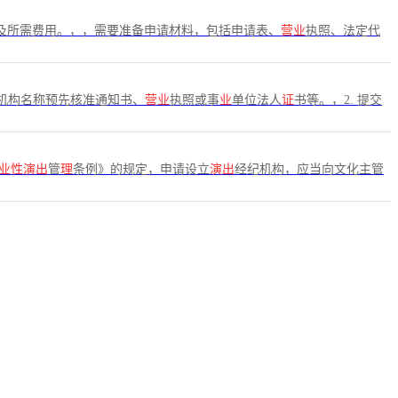
及所需费用。，，需要准备申请材料，包括申请表、
营业
执照、法定代
机构名称预先核准通知书、
营业
执照或事
业
单位法人
证
书等。，2. 提交
业性演出
管
理
条例》的规定，申请设立
演出
经纪机构，应当向文化主管