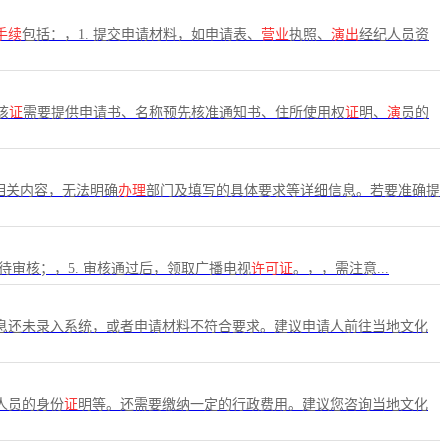
手续
包括：，1. 提交申请材料，如申请表、
营业
执照、
演出
经纪人员资
该
证
需要提供申请书、名称预先核准通知书、住所使用权
证
明、
演
员的
相关内容，无法明确
办理
部门及填写的具体要求等详细信息。若要准确提
等待审核；，5. 审核通过后，领取广播电视
许可证
。，，需注意...
息还未录入系统，或者申请材料不符合要求。建议申请人前往当地文化
人员的身份
证
明等。还需要缴纳一定的行政费用。建议您咨询当地文化