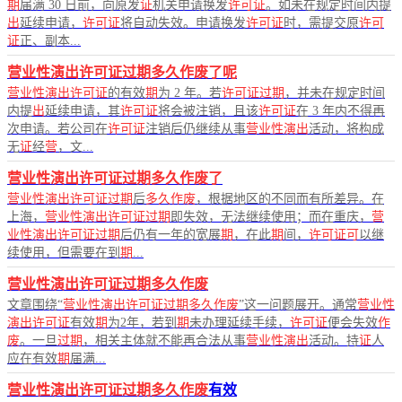
期
届满 30 日前，向原发
证
机关申请换发
许可证
。如未在规定时间内提
出
延续申请，
许可证
将自动失效。申请换发
许可证
时，需提交原
许可
证
正、副本...
营业性演出许可证过期多久作废了呢
营业性演出许可证
的有效
期
为 2 年。若
许可证过期
，并未在规定时间
内提
出
延续申请，其
许可证
将会被注销，且该
许可证
在 3 年内不得再
次申请。若公司在
许可证
注销后仍继续从事
营业性演出
活动，将构成
无
证
经
营
，文...
营业性演出许可证过期多久作废了
营业性演出许可证过期
后
多久作废
，根据地区的不同而有所差异。在
上海，
营业性演出许可证过期
即失效，无法继续使用；而在重庆，
营
业性演出许可证过期
后仍有一年的宽展
期
，在此
期
间，
许可证可
以继
续使用，但需要在到
期
...
营业性演出许可证过期多久作废
文章围绕“
营业性演出许可证过期多久作废
”这一问题展开。通常
营业性
演出许可证
有效
期
为2年，若到
期
未办理延续手续，
许可证
便会失效
作
废
。一旦
过期
，相关主体就不能再合法从事
营业性演出
活动。持
证
人
应在有效
期
届满...
营业性演出许可证过期多久作废
有效