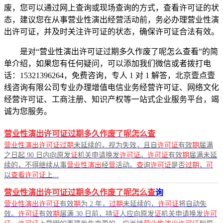
废，您可以通过网上查询或现场查询的方式，查看许可证的状
态，建议您在从事营业性演出经营活动前，务必办理营业性演
出许可证，并及时关注许可证的状态，确保许可证合法有效。
是对“营业性演出许可证过期多久作废了呢怎么查看”的简
单介绍，如果您有任何疑问，可以添加我们微信或者拨打电
话：15321396264，免费咨询，专人 1 对 1 解答，北京壹点壹
线咨询有限公司专业办理增值电信业务经营许可证、网络文化
经营许可证、工商注册、知识产权等一站式企业服务平台，竭
诚为您服务。
营业性演出许可证过期多久作废了呢怎么查
营业性演出许可证过期
未延续的，视为失效，且自
许可证
有效
期
届满
之日起 90 日内向原发
证
机关申请换发
许可证
。
许可证
有效
期
届满未延
续的，不得继续从事
营业性演出
经
营
活动。
查
询
许可证
是否
过期
，
可
以
查看许可证
上...
营业性演出许可证过期多久作废了呢怎么查
询
营业性演出许可证
有效
期
为 2 年，
过期
未延续的，
许可证
将自动失
效。
许可证
有效
期
届满 30 日前，持
证
人应向原发
证
机关申请换发
许可