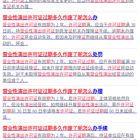
证
。
许可证
上载明的事项发生变更的，应当持
营业性演出许可证
到原
发
证
机关办理...
营业性演出许可证过期多久作废了呢怎么
办
营业性演出许可证
有效
期
为 2 年。
许可证期
满，应当于
许可证期
满 30
日前，持
营业性演出许可证
到原发
证
机关办理换
证
手续。逾
期
未办理
的，
许可证
将会自动失效。若因未及时换
证
而继续从事
营业性演出
活
动的，将会...
营业性演出许可证过期多久作废了呢怎么
处罚
营业性演出许可证
有效
期
为 2 年。如
许可证过期
，应在有效
期
届满 30
日前申请延续换
证
。如未在规定
期
限内提
出
延续申请，
许可证
将自动
失效。对于未取得
营业性演出许可证
擅自从事
营业性演出
经
营
活动的
单位或个人...
营业性演出许可证过期多久作废了呢怎么
办理
营业性演出许可证
有效
期
为 2 年。若
许可证过期
，主体资格依然存
在，但没有
演出
经
营
权。如想继续开展
营业性演出
活动，需在
许可证
到
期
前 30 日至 60 日申请换发
许可证
。若
许可证过期
超 60 日未延续，
该...
营业性演出许可证过期多久作废了呢怎么
办手续
营业性演出许可证
有效
期
为 2 年。
许可证期
满后，持
证
单位应在有效