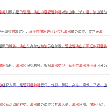
目类
别两方面
的管理
。
演出内容管理包括
对
演出
剧（节）
目
、
演出
活动
关于调整
的
决定》，
营业性演出许可证包括演出
举办单位、文艺表
演
...
活动
的
种
类
、
演出
举办单位
和演
员名单等。
营业性演出许可证的项目类
演出
场所、
演出
经纪机构等。根据
演出类型
，
营业性演出许可证可
分为
出
经纪人等，经
营项目包括
音乐、戏剧、舞蹈、杂技、魔术、马戏、曲
出
经
营
活动
的
种
类
、
演出
举办单位
和
参
演
人员、
演出
日期、
演出
地点、