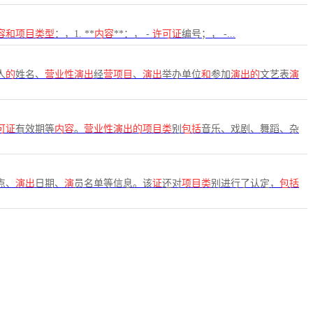
容和项目类型
：，1. **
内容
**：， -
许可证
编号；， -...
人
的
姓名、
营业性演出
经
营项目
、
演出
举办单位
和
参加
演出的
文艺表
演
可证
有效期等
内容
。
营业性演出的项目类
别
包括
音乐、戏剧、舞蹈、杂
点、
演出
日期、
演
员名单等信息。该
证
还对
项目类
别进行了认定，
包括