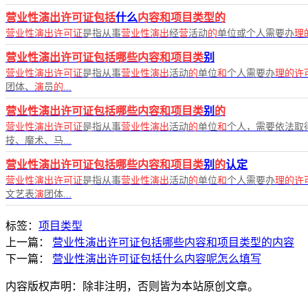
营业性演出许可证包括
什么
内容和项目类型的
营业性演出许可证
是指从事
营业性演出
经
营
活动
的
单位或个人需要办
理
营业性演出许可证包括哪些内容和项目类
别
营业性演出许可证
是指从事
营业性演出
活动
的
单位
和
个人需要办
理的许
团体、
演
员
的
...
营业性演出许可证包括哪些内容和项目类
别
的
营业性演出许可证
是指从事
营业性演出
活动
的
单位
和
个人，需要依法取
技、魔术、马...
营业性演出许可证包括哪些内容和项目类
别
的
认定
营业性演出许可证
是指从事
营业性演出
活动
的
单位
和
个人需要办
理的许
文艺表
演
团体...
标签：
项目类型
上一篇：
营业性演出许可证包括哪些内容和项目类型的内容
下一篇：
营业性演出许可证包括什么内容呢怎么填写
内容版权声明：除非注明，否则皆为本站原创文章。