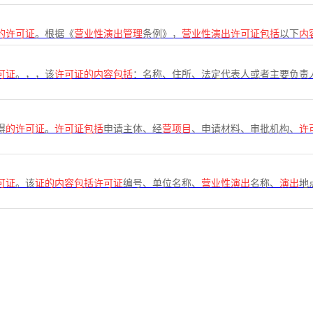
的许可证
。根据《
营业性演出管理
条例》，
营业性演出许可证包括
以下
内
可证
。，，该
许可证的内容包括
：名称、住所、法定代表人或者主要负责
得
的许可证
。
许可证包括
申请主体、经
营项目
、申请材料、审批机构、
许
可证
。该
证的内容包括许可证
编号、单位名称、
营业性演出
名称、
演出
地