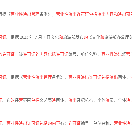
根据《
营业性演出管理
条例》，
营业性演出许可证包括演出内容和演出项
可证
。根据 2023 年 7 月 7 日文化
和
旅游部发布
的
《文化
和
旅游部办公厅
的许可证
。该
许可证的内容包括许可证
编号、单位名称、
营业性演出
经
营
可证
。根据《
营业性演出管理
条例》，
营业性演出许可证包括演出
团体、
证
。它
的
经
营
范围
包括
文艺表
演
团体、
演出
经纪机构、个体
演
员、个体
演
证
。
营业性演出许可证包括的内容
有：
许可证
编号、单位名称、
营业性演