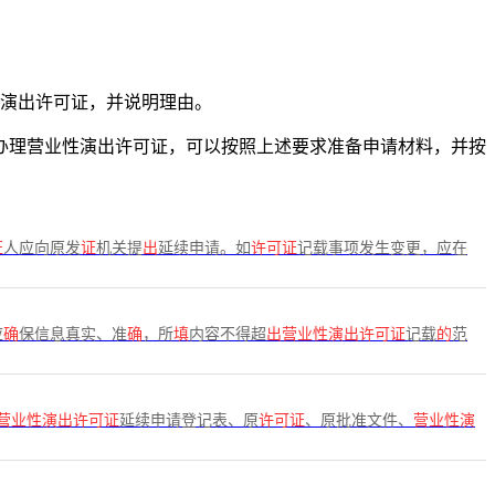
性演出许可证，并说明理由。
要办理营业性演出许可证，可以按照上述要求准备申请材料，并按
证
人应向原发
证
机关提
出
延续申请。如
许可证
记载事项发生变更，应在
应
确
保信息真实、准
确
，所
填
内容不得超
出营业性演出许可证
记载
的
范
营业性演出许可证
延续申请登记表、原
许可证
、原批准文件、
营业性演