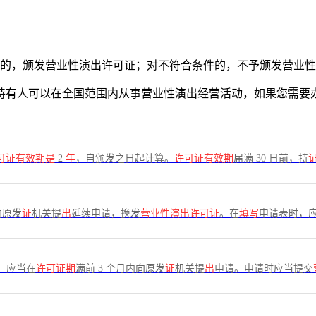
件的，颁发营业性演出许可证；对不符合条件的，不予颁发营业
证持有人可以在全国范围内从事营业性演出经营活动，如果您需
可证有效期是
2
年
，自颁发之日起计算。
许可证有效期
届满 30 日前，持
向原发
证
机关提
出
延续申请，换发
营业性演出许可证
。在
填写
申请表时，
，应当在
许可证期
满前 3 个月内向原发
证
机关提
出
申请。申请时应当提交