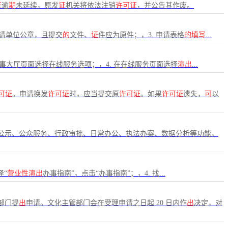
证
逾
期
未延续，原发
证
机关将依法注销
许可证
，并公告其作废。
申请单位公章，且提交
的
文件、
证
件应为原件；，3. 申请表格
的填写
...
办事大厅页面选择在线服务选项；，4. 在在线服务页面选择
演出
...
可证
。申请换发
许可证
时，应当提交原
许可证
。如果
许可证
遗失，
可
以
公示、公众服务、行政审批、日常办公、执法办案、数据分析等功能，
择“
营业性演出
办事指南”，点击“办事指南”；，4. 找...
部门提
出
申请。文化主管部门会在受理申请之日起 20 日内作
出
决定，对