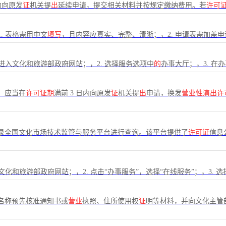
日内向原发
证
机关提
出
延续申请，提交相关材料并按规定缴纳费用。若
许可
. 表格需用中文
填写
，且内容应真实、完整、清晰；，2. 申请表需加盖
 进入文化和旅游部政府网站；，2. 选择服务选项中
的
办事大厅；，3. 在
，应当在
许可证期
满前 3 日内向原发
证
机关提
出
申请，换发
营业性演出许
录全国文化市场技术监管与服务平台进行查询。该平台提供了
许可证
信息
文化和旅游部政府网站；，2. 点击“办事服务”，选择“在线服务”；，3. 选
名称预先核准通知书或
营业
执照、住所使用权
证
明等材料，并向文化主管