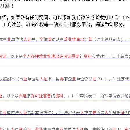
理顺利！
，如果您有任何疑问，可以添加我们微信或者拨打电话：15321
、工商注册、知识产权等一站式企业服务平台，竭诚为您服务。
或事
业
单位法
人证
书、
个
体
演
员从事
营业性演出
经
营
活动申请登记表；，3
可证
。以下是
个人办理营业性演出许可证需要
的
资料
和手续：，1. 申请表
执照副本（事
业
单位法
人证
书、民
办
非企
业
单位登记
证
书）；，3. 法定代
证
。以下是
办理
该
许可证需要
的
资料
：，1. **申请表**：填写申请表并加盖
事
业
单位法
人证
书副本扫描件；，2. 法定代表
人
或主
要
负责
人
的身份
证
明
出
经纪
人
员
资
格
证
、
营业
执照或事
业
单位法
人证
书、住所使用权
证
明、
资