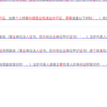
可证
。如果
个人
想
要办理营业性演出许可证
，
需要
准备以下材
料
：，1. 
副本（事
业
单位法
人证
书、民
办
非企
业
单位登记
证
书）；，3. 法定代表
人
业
执照副本（事
业
单位法
人证
书、民
办
非企
业
单位登记
证
书）或
个
体
演
员
执照副本复印件；，3. 法定代表
人
或者主
要
负责
人
的身份
证
明复印件；，4