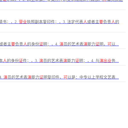
申请书；，2.
营业
执照副本复印件；，3. 法定代表
人
或者主
要
负责
人
的
或者主
要
负责
人
的身份
证
明；，4.
演
员的艺术表
演
能力
证
明，
可
以...
本
人
的身份
证
件；，3.
演
员的艺术表
演
能力
证
明；，4. 与
演出业
务...
.
演
员的艺术表
演
能力
证
明复印件，
可
以是：中专以上学校文艺表...