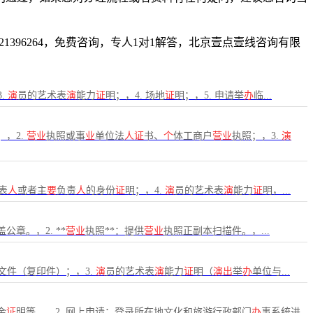
396264，免费咨询，专人1对1解答，北京壹点壹线咨询有限
.
演
员的艺术表
演
能力
证
明；，4. 场地
证
明；，5. 申请举
办
临...
；，2.
营业
执照或事
业
单位法
人证
书、
个
体工商户
营业
执照；，3.
演
表
人
或者主
要
负责
人
的身份
证
明；，4.
演
员的艺术表
演
能力
证
明，...
公章。，2. **
营业
执照**：提供
营业
执照正副本扫描件。，...
文件（复印件）；，3.
演
员的艺术表
演
能力
证
明（
演出
举
办
单位与...
金
证
明等。，2. 网上申请：登录所在地文化和旅游行政部门
办
事系统进