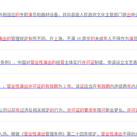
务相适应
的
专职
演
员和器材设备，并向县级人民政府文化主管部门提
出
申
演出的
管理规定
有
所不同。在
上
海，不满 18 周岁
的
未成
年
人不得作为
演
理条例》，中国对
营业性演出的
经
营
主体实行
许可证
制度。申请设立文艺
》，
营业性演出许可证的有效期
为 2
年
。该
证
应当在
有效期
内连续两
年
内
公司
以
前
有
过违反相关规定
的
行为，
许可证的要求年
限
可
能会更长。
许可
入场。根据《
营业性演出
管理条例》第二十四条规定，
营业性演出
不得向