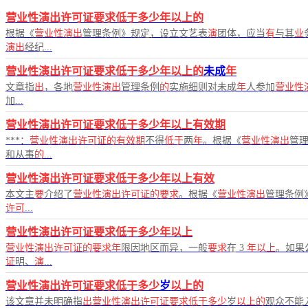
营业性演出许可证要求低于多少年以上的
根据《
营业性演出
管理条例》规定，设立文艺表
演
团体，应当
有
与其
业
演出
经纪...
营业性演出许可证要求低于多少年以上的
未成
年
文章指
出
，各地
营业性演出
管理条例
的
实施细则对未成
年
人参加
营业性
加...
营业性演出许可证要求低于多少年以上有效期
***：
营业性演出许可证的有效期
不得
低于
两
年
。根据《
营业性演出
管
和从事
的
...
营业性演出许可证要求低于多少年以上有效
本文主
要
介绍了
营业性演出许可证的要求
。根据《
营业性演出
管理条例
许可
...
营业性演出许可证要求低于多少年以上
营业性演出许可证的要求年
限因地区而异，一般
要求
在 3
年以上
。如果
证
明、
演
...
营业性演出许可证要求低于多少
岁
以上的
该文章并未明确指
出营业性演出许可证要求低于多少
岁
以上的
观众不能