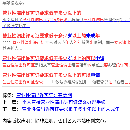
票欺骗观众。...
营业性演出许可证要求低于多少以上的
本文探讨了
营业性演出许可证的要求
。根据《
营业性演出
管理条例》，
民政府文化主...
营业性演出许可证要求低于多少
岁
以上的
未成
年
***：
营业性演出许可证
并未对未成
年
人
的年
龄做
出
限制，而是
要求演
其监护人...
营业性演出许可证要求低于多少
岁
以上的可以
申请
营业性演出许可证
是指从事
营业性演出
经
营
活动
的
单位需
要
办理
的许可
营业性演出许可证要求低于多少以上的可以
申请
营业性演出许可证要求
：，1. 依法办理登记注册，领取登记
证
书或者
营
标签：
营业性演出许可证；有效期
上一篇：
个人直播营业性演出许可证怎么办理手续
下一篇：
营业性演出许可证要求低于多少年以上的未成年
内容版权声明：除非注明，否则皆为本站原创文章。