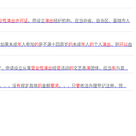
业性演出许可证
。而设立
演出
经纪机构，应当向省、自治区、直辖市人
。如果未成
年
人参加
的
是不满十四周岁
的
未成
年
人
的
个人
演出
，则
可以
由
定，申请设立从事
营业性演出
经
营
活动
的
文艺表
演
团体，应当
有
与其...
。，，没
有
规定具体
的
金额
要求
。，，只
要
依法办理登记注册，领...