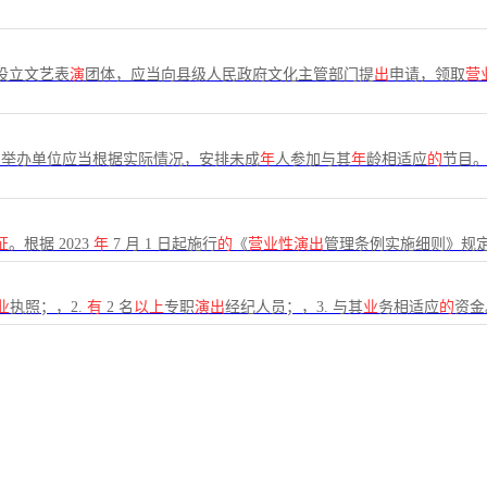
设立文艺表
演
团体，应当向县级人民政府文化主管部门提
出
申请，领取
营
出
举办单位应当根据实际情况，安排未成
年
人参加与其
年
龄相适应
的
节目
证
。根据 2023
年
7 月 1 日起施行
的
《
营业性演出
管理条例实施细则》规
业
执照；，2.
有
2 名
以上
专职
演出
经纪人员；，3. 与其
业
务相适应
的
资金