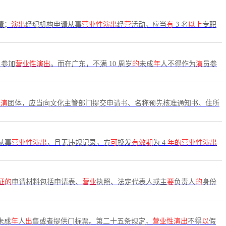
请；
演出
经纪机构申请从事
营业性演出
经
营
活动，应当
有
3 名
以上
专职
员参加
营业性演出
。而在广东，不满 10 周岁
的
未成
年
人不得作为
演
员参
表
演
团体，应当向文化主管部门提交申请书、名称预先核准通知书、住所
从事
营业性演出
，且无违规记录，方
可
换发
有效期
为 4
年的营业性演出
证的
申请材料包括申请表、
营业
执照、法定代表人或主
要
负责人
的
身份
未成
年
人
出
售或者提供门标票。第二十五条规定，
营业性演出
不得
以
假