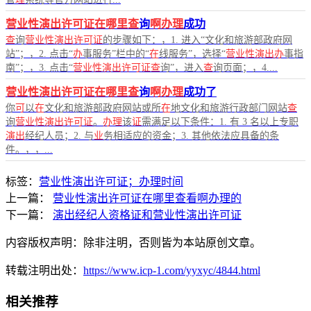
营业性演出许可证在哪里查
询
啊办理
成功
查
询
营业性演出许可证
的步骤如下：，1. 进入“文化和旅游部政府网
站”；，2. 点击“
办
事服务”栏中的“
在
线服务”，选择“
营业性演出办
事指
南”；，3. 点击“
营业性演出许可证查
询”，进入
查
询页面；，4....
营业性演出许可证在哪里查
询
啊办理
成功了
你
可
以
在
文化和旅游部政府网站或所
在
地文化和旅游行政部门网站
查
询
营业性演出许可证
。
办理
该
证
需满足以下条件：1. 有 3 名以上专职
演出
经纪人员；2. 与
业
务相适应的资金；3. 其他依法应具备的条
件。，，...
标签：
营业性演出许可证；办理时间
上一篇：
营业性演出许可证在哪里查看啊办理的
下一篇：
演出经纪人资格证和营业性演出许可证
内容版权声明：除非注明，否则皆为本站原创文章。
转载注明出处：
https://www.icp-1.com/yyxyc/4844.html
相关推荐