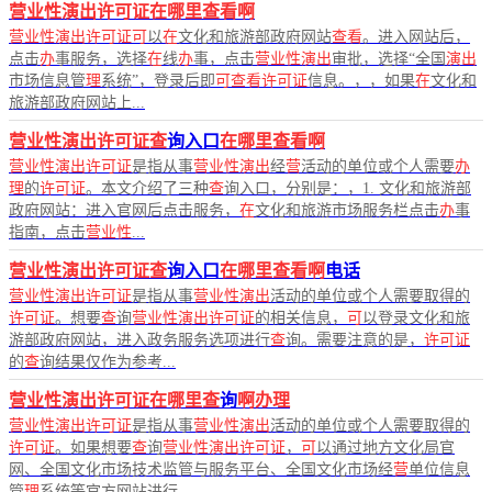
营业性演出许可证在哪里查看啊
营业性演出许可证可
以
在
文化和旅游部政府网站
查看
。进入网站后，
点击
办
事服务，选择
在
线
办
事，点击
营业性演出
审批，选择“全国
演出
市场信息管
理
系统”，登录后即
可查看许可证
信息。，，如果
在
文化和
旅游部政府网站上...
营业性演出许可证查
询入口
在哪里查看啊
营业性演出许可证
是指从事
营业性演出
经
营
活动的单位或个人需要
办
理
的
许可证
。本文介绍了三种
查
询入口，分别是：，1. 文化和旅游部
政府网站：进入官网后点击服务，
在
文化和旅游市场服务栏点击
办
事
指南，点击
营业性
...
营业性演出许可证查
询入口
在哪里查看啊
电话
营业性演出许可证
是指从事
营业性演出
活动的单位或个人需要取得的
许可证
。想要
查
询
营业性演出许可证
的相关信息，
可
以登录文化和旅
游部政府网站，进入政务服务选项进行
查
询。需要注意的是，
许可证
的
查
询结果仅作为参考...
营业性演出许可证在哪里查
询
啊办理
营业性演出许可证
是指从事
营业性演出
活动的单位或个人需要取得的
许可证
。如果想要
查
询
营业性演出许可证
，
可
以通过地方文化局官
网、全国文化市场技术监管与服务平台、全国文化市场经
营
单位信息
管
理
系统等官方网站进行...