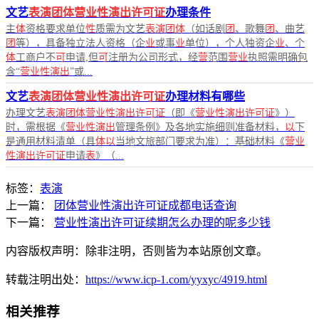
文艺
表演团体营业性演出许可证
办理条件
主
体
资格要求单位
性
质需为文艺
表演团体
（如话剧
团
、歌舞
团
、曲艺
团
等），具备独立法人资格（企
业
或事
业
单位），个人独资企
业
、个
体
工商户不
可
申请,但
可
注册为公司形式，经
营
范围
营业
执照需明确包
含“
营业性演出
”或...
文艺
表演团体营业性演出许可证
办理材料有哪些
办理文艺
表演团体营业性演出许可证
（即《
营业性演出许可证
》）
时，需根据《
营业性演出
管理条例》及各地实施细则准备材料，
以
下
是通用材料清单（具
体以
当地文旅部门要求为准）：基础材料《
营业
性演出许可证
申请
表
》（...
标签：
表演
上一篇：
团体营业性演出许可证成都电话查询
下一篇：
营业性演出许可证续期怎么办理的呢多少钱
内容版权声明：除非注明，否则皆为本站原创文章。
转载注明出处：
https://www.icp-1.com/yyxyc/4919.html
相关推荐