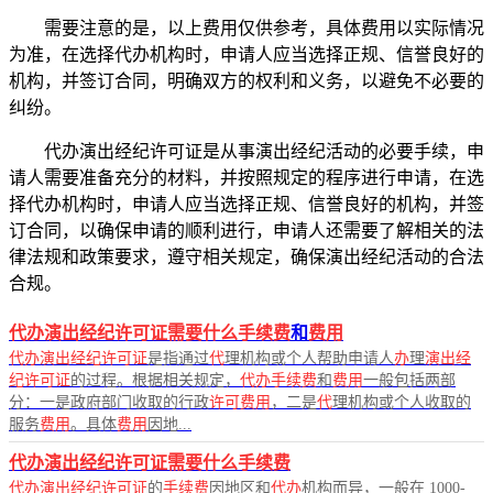
需要注意的是，以上费用仅供参考，具体费用以实际情况
为准，在选择代办机构时，申请人应当选择正规、信誉良好的
机构，并签订合同，明确双方的权利和义务，以避免不必要的
纠纷。
代办演出经纪许可证是从事演出经纪活动的必要手续，申
请人需要准备充分的材料，并按照规定的程序进行申请，在选
择代办机构时，申请人应当选择正规、信誉良好的机构，并签
订合同，以确保申请的顺利进行，申请人还需要了解相关的法
律法规和政策要求，遵守相关规定，确保演出经纪活动的合法
合规。
代办演出经纪许可证需要什么手续费
和
费用
代办演出经纪许可证
是指通过
代
理机构或个人帮助申请人
办
理
演出经
纪许可证
的过程。根据相关规定，
代办手续费
和
费用
一般包括两部
分：一是政府部门收取的行政
许可费用
，二是
代
理机构或个人收取的
服务
费用
。具体
费用
因地...
代办演出经纪许可证需要什么手续费
代办演出经纪许可证
的
手续费
因地区和
代办
机构而异，一般在 1000-