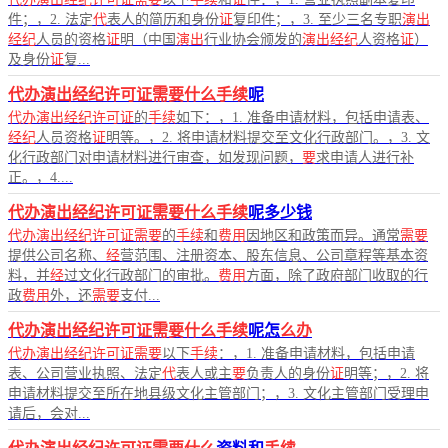
件；，2. 法定
代
表人的简历和身份
证
复印件；，3. 至少三名专职
演出
经纪
人员的资格
证
明（中国
演出
行业协会颁发的
演出经纪
人资格
证
）
及身份
证
复...
代办演出经纪许可证需要什么手续
呢
代办演出经纪许可证
的
手续
如下：，1. 准备申请材料，包括申请表、
经纪
人员资格
证
明等。，2. 将申请材料提交至文化行政部门。，3. 文
化行政部门对申请材料进行审查，如发现问题，
要
求申请人进行补
正。，4....
代办演出经纪许可证需要什么手续
呢多少钱
代办演出经纪许可证需要
的
手续
和
费用
因地区和政策而异。通常
需要
提供公司名称、
经
营范围、注册资本、股东信息、公司章程等基本资
料，并
经
过文化行政部门的审批。
费用
方面，除了政府部门收取的行
政
费用
外，还
需要
支付...
代办演出经纪许可证需要什么手续
呢怎
么办
代办演出经纪许可证需要
以下
手续
：，1. 准备申请材料，包括申请
表、公司营业执照、法定
代
表人或主
要
负责人的身份
证
明等；，2. 将
申请材料提交至所在地县级文化主管部门；，3. 文化主管部门受理申
请后，会对...