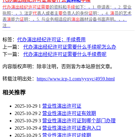
代办演出经纪许可证需要什么
资料和
手续
代办演出经纪许可证需要
的资料和
手续
如下：，1. 申请表；，2. 营业
执照；，3. 法定
代
表人或者主
要
负责人的身份
证
明；，4.
演
员的艺术
表
演
能力
证
明；，5. 与业务相适应的
演出
器材设备书面声明。，，
注...
标签：
代办演出经纪许可证；手续费用
上一篇：
代办演出经纪许可证需要什么手续呢怎么办
下一篇：
代办演出经纪许可证需要什么手续费呢
内容版权声明：除非注明，否则皆为本站原创文章。
转载注明出处：
https://www.icp-1.com/yyxyc/4959.html
相关推荐
2025-10-29
1
营业性演出许可证
2025-10-29
2
营业性演出许可证有效期
2025-10-29
3
营业性演出许可证到哪个部门办理
2025-10-29
4
营业性演出许可证查询入口
2025-10-29
5
营业性演出许可证续期