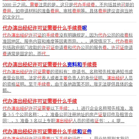
5000 元之间。
需要
注意的是，这只是
代办手续费
，不包括其他
可
能的
费用
，如申请材料的准备
费用
、审核
费用
等。具体
费用
建议咨询当地
的文化行...
代办演出经纪许可证需要什么手续费
呢
代办演出经纪许可证
的
手续费
没有明确规定，因为
代办
公司的收
费
标
准因地区、服务内容和难度等因素而异。，，通常情况下，
代办费用
包括政府部门收取的
许可证
申请
费
和
代办
公司的服务
费
。
许可证
申请
费
通常是固定的，而
代
...
代办演出经纪许可证需要什么
资料和
手续费
代办演出经纪许可证需要
的资料有：申请书、名称预先核准通知书或
者营业执照、法定
代
表人或者主
要
负责人的身份
证
明、
演出经纪
人员
的资格
证
明。至于
手续费
，由于各地政策不同，我无法提供具体的金
额。
代办演出经纪许可证需要什么手续
代办演出经纪许可证需要
以下
手续
：，1. 进行企业名称预先核准，准
备 3-5 个公司名称；，2. 准备公司注册地址的房产
证
复印件及租赁合
同；，3. 准备 3 名以上专职
演出经纪
人员的资格
证
书；，4. 提...
代办演出经纪许可证需要什么手续
和
证
件
代办演出经纪许可证需要
以下
手续
和
证
件：，1. 营业执照副本复印