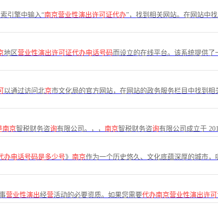
索引擎中输入“
南京营业性演出许可证代办
”，找到相关网站。在网站中
京
地区
营业性演出许可证代办电话号码
而设立的在线平台。该系统提供了
可
以通过访问北
京
市文化局的官方网站，在网站的政务服务栏目中找到相
是南京
智税财务咨
询
有限公司。，，
南京
智税财务咨
询
有限公司成立于 2018
代办电话号码是多少号
》
南京
作为一个历史悠久、文化底蕴深厚的城市，
事
营业性演出
经
营
活动的必要资质。如果您需要
代办南京营业性演出许可