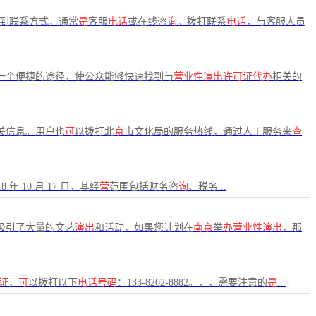
找到联系方式，通常
是
客服
电话
或在线咨
询
。拨打联系
电话
，与客服人员
一个便捷的途径，使公众能够快速找到与
营业性演出许可证代办
相关的
关信息。用户也
可
以拨打北
京
市文化局的服务热线，通过人工服务来
查
 年 10 月 17 日，其经
营
范围包括财务咨
询
、税务...
吸引了大量的文艺
演出
和活动，如果您计划在
南京
举
办营业性演出
，那
证
，
可
以拨打以下
电话号码
：133-8202-8882。，，需要注意的
是
...