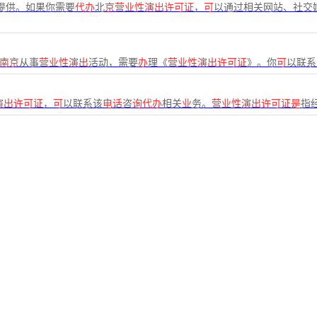
提供。如果你需要
代办
北
京营业性演出许可证
，
可
以通过相关网站、社交
南京
从事
营业性演出
活动，需要
办
理《
营业性演出许可证
》。你
可
以联系
演出许可证
，
可
以联系该
电话
咨
询代办
相关
业
务。
营业性演出许可证是
指