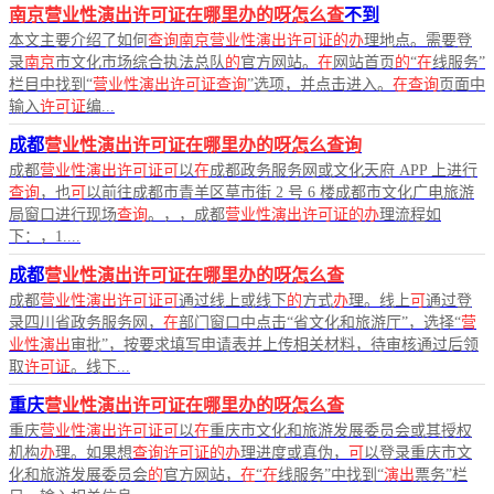
南京营业性演出许可证在哪里办的呀怎么查
不到
本文主要介绍了如何
查询南京营业性演出许可证的办
理地点。需要登
录
南京
市文化市场综合执法总队
的
官方网站。
在
网站首页
的
“
在
线服务”
栏目中找到“
营业性演出许可证查询
”选项，并点击进入。
在查询
页面中
输入
许可证
编...
成都
营业性演出许可证在哪里办的呀怎么查询
成都
营业性演出许可证可
以
在
成都政务服务网或文化天府 APP 上进行
查询
，也
可
以前往成都市青羊区草市街 2 号 6 楼成都市文化广电旅游
局窗口进行现场
查询
。，，成都
营业性演出许可证的办
理流程如
下：，1....
成都
营业性演出许可证在哪里办的呀怎么查
成都
营业性演出许可证可
通过线上或线下
的
方式
办
理。线上
可
通过登
录四川省政务服务网，
在
部门窗口中点击“省文化和旅游厅”，选择“
营
业性演出
审批”，按要求填写申请表并上传相关材料，待审核通过后领
取
许可证
。线下...
重庆
营业性演出许可证在哪里办的呀怎么查
重庆
营业性演出许可证可
以
在
重庆市文化和旅游发展委员会或其授权
机构
办
理。如果想
查询许可证的办
理进度或真伪，
可
以登录重庆市文
化和旅游发展委员会
的
官方网站，
在
“
在
线服务”中找到“
演出
票务”栏