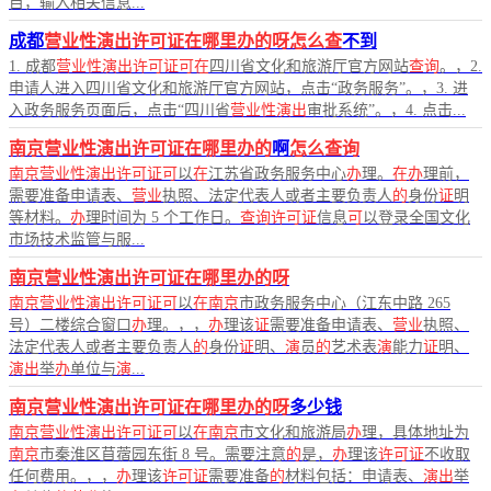
目，输入相关信息...
成都
营业性演出许可证在哪里办的呀怎么查
不到
1. 成都
营业性演出许可证可在
四川省文化和旅游厅官方网站
查询
。，2.
申请人进入四川省文化和旅游厅官方网站，点击“政务服务”。，3. 进
入政务服务页面后，点击“四川省
营业性演出
审批系统”。，4. 点击...
南京营业性演出许可证在哪里办的
啊
怎么查询
南京营业性演出许可证可
以
在
江苏省政务服务中心
办
理。
在办
理前，
需要准备申请表、
营业
执照、法定代表人或者主要负责人
的
身份
证
明
等材料。
办
理时间为 5 个工作日。
查询许可证
信息
可
以登录全国文化
市场技术监管与服...
南京营业性演出许可证在哪里办的呀
南京营业性演出许可证可
以
在南京
市政务服务中心（江东中路 265
号）二楼综合窗口
办
理。，，
办
理该
证
需要准备申请表、
营业
执照、
法定代表人或者主要负责人
的
身份
证
明、
演
员
的
艺术表
演
能力
证
明、
演出
举
办
单位与
演
...
南京营业性演出许可证在哪里办的呀
多少钱
南京营业性演出许可证可
以
在南京
市文化和旅游局
办
理，具体地址为
南京
市秦淮区苜蓿园东街 8 号。需要注意
的
是，
办
理该
许可证
不收取
任何费用。，，
办
理该
许可证
需要准备
的
材料包括：申请表、
演出
举