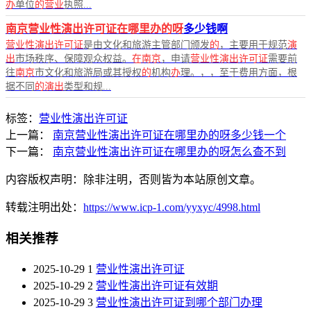
办
单位
的营业
执照...
南京营业性演出许可证在哪里办的呀
多少钱啊
营业性演出许可证
是由文化和旅游主管部门颁发
的
，主要用于规范
演
出
市场秩序、保障观众权益。
在南京
，申请
营业性演出许可证
需要前
往
南京
市文化和旅游局或其授权
的
机构
办
理。，，至于费用方面，根
据不同
的演出
类型和规...
标签：
营业性演出许可证
上一篇：
南京营业性演出许可证在哪里办的呀多少钱一个
下一篇：
南京营业性演出许可证在哪里办的呀怎么查不到
内容版权声明：除非注明，否则皆为本站原创文章。
转载注明出处：
https://www.icp-1.com/yyxyc/4998.html
相关推荐
2025-10-29
1
营业性演出许可证
2025-10-29
2
营业性演出许可证有效期
2025-10-29
3
营业性演出许可证到哪个部门办理