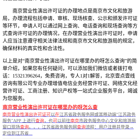
南京营业性演出许可证的办理地点是南京市文化和旅游
局，办理流程包括申请、审核、现场核查、公示和颁发许可证
等环节，申请人可以通过网上查询、电话查询和现场查询等方
式查询许可证的办理情况，在办理营业性演出许可证时，申请
人应当注意遵守相关法律法规和南京市文化和旅游局的规定，
确保材料的真实性和合法性。
以上是对“南京营业性演出许可证在哪里办的呀怎么查询”的简
单介绍，如果您有任何疑问，可以添加我们微信或者拨打电
话：15321396264，免费咨询，专人1对1解答，北京壹点壹线
咨询有限公司专业办理增值电信业务经营许可证、网络文化经
营许可证、工商注册、知识产权等一站式企业服务平台，竭诚
为您服务。
南京营业性演出许可证在哪里办的呀怎么查
南京营业性演出许可证可
以
在
江苏省政务服务网或其移动端“江苏政务
服务”APP 上进行
查询
，也
可
以前往
南京
市政务服务中心文化和旅游局
窗口现场
查询
。，，江苏省政务服务网
查询
流程：用户注册并登录→
定位到江苏省...