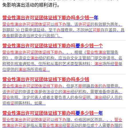
免影响演出活动的顺利进行。
营业性演出许可证团体证线下能办吗多少钱一
年
营业性演出许可证团体证可
以
线下办
理。该
许可证
的有效期为两年，
到期前 30 日需申请延续。至于
办
理费用，不同地区
可能
存在差异，具
体
金额需咨询当地文化行政部门。
营业性演出许可证团体证线下能办吗
要
多少钱一个
营业性演出许可证团体证线下能办
。，，根据《
营业性演出
管理条
例》，申请设立
演出
经纪机构，应当向文化主管部门提交申请书、名
称预先核准通知书、住所和从事的艺术类型等材料；
演出
场所经
营
单
位提供的
演出
场所资格
证
...
营业性演出许可证团体证线下能办吗多少钱
营业性演出许可证团体证线下能办
，但是不
能
明确具
体
的
办
理费用。
该
许可证
的申请主
体
是依法设立的
演出
经纪机构，需要准备申请表、
营业
执照、法定代表人或者主要负责人的身份
证
明、
演出
经纪人员的
资格
证
明等材料。如果...
营业性演出许可证团体证线下能办吗
要
多少钱一
年
营业性演出许可证团体证可
以
线下办
理，价格因地区而异。，，
营业
性演出许可证
是指从事
营业性演出
经
营
活动的单位或
个
人需要
办
理的