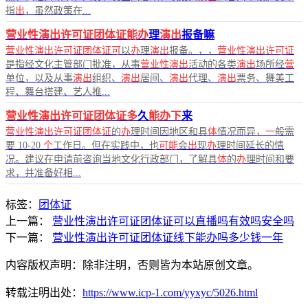
指
出
，虽然政策在...
营业性演出许可证团体证能办
理
演出
报备嘛
营业性演出许可证团体证可
以
办
理
演出
报备。，，
营业性演出许可证
是指经文化主管部门批准，从事
营业性演出
活动的各类
演出
场所经
营
单位，以及从事
演出
组织、
演出
居间、
演出
代理、
演出
票务、舞美工
程、舞台搭建、艺人推...
营业性演出许可证团体证多
久
能办下
来
营业性演出许可证团体证
的
办
理时间因地区和具
体
情况而异，
一
般需
要 10-20
个
工作日。但在实践中，也
可能
会
出
现
办
理时间延长的情
况。建议在申请前咨询当地文化行政部门，了解具
体
的
办
理时间和要
求，并准备好相...
标签：
团体证
上一篇：
营业性演出许可证团体证可以直播吗有效吗安全吗
下一篇：
营业性演出许可证团体证线下能办吗多少钱一年
内容版权声明：除非注明，否则皆为本站原创文章。
转载注明出处：
https://www.icp-1.com/yyxyc/5026.html