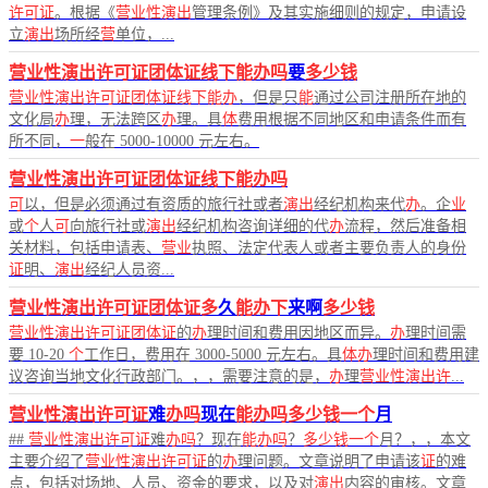
许可证
。根据《
营业性演出
管理条例》及其实施细则的规定，申请设
立
演出
场所经
营
单位，...
营业性演出许可证团体证线下能办吗
要
多少钱
营业性演出许可证团体证线下能办
，但是只
能
通过公司注册所在地的
文化局
办
理，无法跨区
办
理。具
体
费用根据不同地区和申请条件而有
所不同，
一
般在 5000-10000 元左右。
营业性演出许可证团体证线下能办吗
可
以，但是必须通过有资质的旅行社或者
演出
经纪机构来代
办
。企
业
或
个
人
可
向旅行社或
演出
经纪机构咨询详细的代
办
流程，然后准备相
关材料，包括申请表、
营业
执照、法定代表人或者主要负责人的身份
证
明、
演出
经纪人员资...
营业性演出许可证团体证多
久
能办下
来啊
多少钱
营业性演出许可证团体证
的
办
理时间和费用因地区而异。
办
理时间需
要 10-20
个
工作日，费用在 3000-5000 元左右。具
体办
理时间和费用建
议咨询当地文化行政部门。，，需要注意的是，
办
理
营业性演出许
...
营业性演出许可证
难
办吗
现在
能办吗多少钱一个
月
##
营业性演出许可证
难
办吗
？现在
能办吗
？
多少钱一个
月？，，本文
主要介绍了
营业性演出许可证
的
办
理问题。文章说明了申请该
证
的难
点，包括对场地、人员、资金的要求，以及对
演出
内容的审核。文章