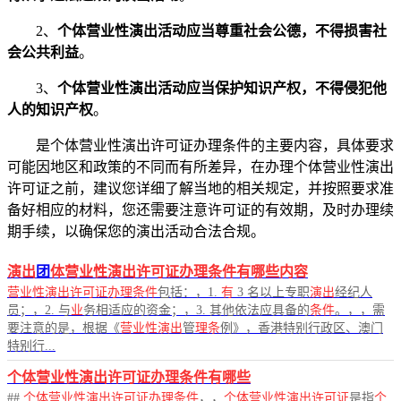
2、
个体营业性演出活动应当尊重社会公德，不得损害社
会公共利益
。
3、
个体营业性演出活动应当保护知识产权，不得侵犯他
人的知识产权
。
是个体营业性演出许可证办理条件的主要内容，具体要求
可能因地区和政策的不同而有所差异，在办理个体营业性演出
许可证之前，建议您详细了解当地的相关规定，并按照要求准
备好相应的材料，您还需要注意许可证的有效期，及时办理续
期手续，以确保您的演出活动合法合规。
演出
团
体营业性演出许可证办理条件有哪些内容
营业性演出许可证办理条件
包括：，1.
有
3 名以上专职
演出
经纪人
员；，2. 与
业
务相适应的资金；，3. 其他依法应具备的
条件
。，，需
要注意的是，根据《
营业性演出
管
理条
例》，香港特别行政区、澳门
特别行...
个体营业性演出许可证办理条件有哪些
##
个体营业性演出许可证办理条件
，，
个体营业性演出许可证
是指
个