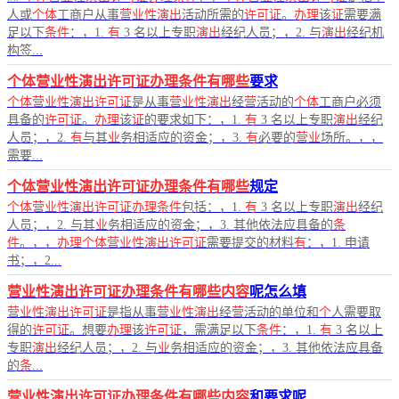
人或
个体
工商户从事
营业性演出
活动所需的
许可证
。
办理
该
证
需要满
足以下
条件
：，1.
有
3 名以上专职
演出
经纪人员；，2. 与
演出
经纪机
构签...
个体营业性演出许可证办理条件有哪些
要求
个体营业性演出许可证
是从事
营业性演出
经
营
活动的
个体
工商户必须
具备的
许可证
。
办理
该
证
的要求如下：，1.
有
3 名以上专职
演出
经纪
人员；，2.
有
与其
业
务相适应的资金；，3.
有
必要的
营业
场所。，，
需要...
个体营业性演出许可证办理条件有哪些
规定
个体营业性演出许可证办理条件
包括：，1.
有
3 名以上专职
演出
经纪
人员；，2. 与其
业
务相适应的资金；，3. 其他依法应具备的
条
件
。，，
办理个体营业性演出许可证
需要提交的材料
有
：，1. 申请
书；，2...
营业性演出许可证办理条件有哪些内容
呢怎么填
营业性演出许可证
是指从事
营业性演出
经
营
活动的单位和
个
人需要取
得的
许可证
。想要
办理
该
许可证
，需满足以下
条件
：，1.
有
3 名以上
专职
演出
经纪人员；，2. 与
业
务相适应的资金；，3. 其他依法应具备
的
条
...
营业性演出许可证办理条件有哪些内容
和要求呢