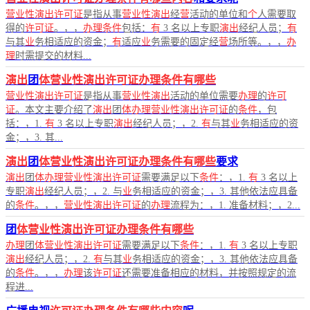
营业性演出许可证
是指从事
营业性演出
经
营
活动的单位和
个
人需要取
得的
许可证
。，，
办理条件
包括：
有
3 名以上专职
演出
经纪人员；
有
与其
业
务相适应的资金；
有
适应
业
务需要的固定经
营
场所等。，，
办
理
时需提交的材料...
演出
团
体营业性演出许可证办理条件有哪些
营业性演出许可证
是指从事
营业性演出
活动的单位需要
办理
的
许可
证
。本文主要介绍了
演出
团
体办理营业性演出许可证
的
条件
，包
括：，1.
有
3 名以上专职
演出
经纪人员；，2.
有
与其
业
务相适应的资
金；，3. 其...
演出
团
体营业性演出许可证办理条件有哪些
要求
演出
团
体办理营业性演出许可证
需要满足以下
条件
：，1.
有
3 名以上
专职
演出
经纪人员；，2. 与
业
务相适应的资金；，3. 其他依法应具备
的
条件
。，，
营业性演出许可证
的
办理
流程为：，1. 准备材料；，2...
团
体营业性演出许可证办理条件有哪些
办理
团
体营业性演出许可证
需要满足以下
条件
：，1.
有
3 名以上专职
演出
经纪人员；，2.
有
与其
业
务相适应的资金；，3. 其他依法应具备
的
条件
。，，
办理
该
许可证
还需要准备相应的材料，并按照规定的流
程进...