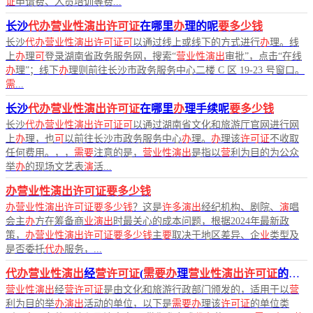
证
申请费、人员培训等费...
长沙
代办营业性演出许可证
在哪里
办
理的呢
要多少钱
长沙
代办营业性演出许可证可
以通过线上或线下的方式进行
办
理。线
上
办
理
可
登录湖南省政务服务网，搜索“
营业性演出
审批”，点击“在线
办
理”；线下
办
理则前往长沙市政务服务中心二楼 C 区 19-23 号窗口。
需
...
长沙
代办营业性演出许可证
在哪里
办
理手续呢
要多少钱
长沙
代办营业性演出许可证可
以通过湖南省文化和旅游厅官网进行网
上
办
理，也
可
以前往长沙市政务服务中心
办
理。
办
理该
许可证
不收取
任何费用。，，
需要
注意的是，
营业性演出
是指以
营
利为目的为公众
举
办
的现场文艺表
演
活...
办营业性演出许可证要多少钱
办营业性演出许可证要多少钱
？这是
许多演出
经纪机构、剧院、
演
唱
会主
办
方在筹备商
业演出
时最关心的成本问题，根据2024年最新政
策，
办营业性演出许可证要多少钱
主
要
取决于地区差异、企
业
类型及
是否委托
代办
服务，...
代办营业性演出
经
营许可证
(
需要办
理
营业性演出许可证
的单位)
营业性演出
经
营许可证
是由文化和旅游行政部门颁发的，适用于以
营
利为目的举
办演出
活动的单位，以下是
需要办
理该
许可证
的单位类