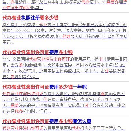
型、
办
理条件、流程及注意事项,供你参考或
代办
使用，✅
需要办
理
营
业性演出许可证
的单...
代办营业
执照注册
要多少钱
基础费用（必缴项）
营业
执照工本费：0元（全国已取消行政收费）刻
章费：300-800元（公章、财务章、法人章等，材质不同价格不同）税
务Ukey：0元（税务局免费发放）
代办
服务费（核心差异）公司类型费
用范...
代办营业性演出许可证
费用
多少钱
***：文章围绕
代办营业性演出许可证
的费用展开。指
出
其费用并非固
定，会受
多
种因素影响，比如地区差异，不同地方经济水平与政策细
则不同，收费有别；还与申请主体类型相关，如个人、企
业
等情况各
异；
办
理的复杂程...
代办营业性演出许可证
费用
多少钱
一年呢
代办营业性演出许可证
的费用因地区、服务机构和具体
需
求而有所不
同。通常包括申请费、
代
理费、审核费等。费用在几千元到万元之
间。
需要
注意的是，价格仅供参考，实际费用
可
能会有所波动。建议
在选择
代办
机构时，仔细...
代办营业性演出许可证
费用
多少钱
啊怎么算
代办营业性演出许可证
的费用因地区和
代办
机构的不同而有所差异。