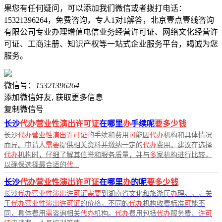
果您有任何疑问，可以添加我们微信或者拨打电话：
15321396264，免费咨询，专人1对1解答，北京壹点壹线咨询
有限公司专业办理增值电信业务经营许可证、网络文化经营许
可证、工商注册、知识产权等一站式企业服务平台，竭诚为您
服务。
微信号：
15321396264
添加微信好友, 获取更多信息
复制微信号
长沙
代办营业性演出许可证
在哪里
办
手续呢
要多少钱
长沙
代办营业性演出许可证
的手续和费用
可
能因
代办
机构和具体情况
而异。申请人
需要
提供相关资料并缴纳一定的
代办
费用。建议在选择
代办
机构时，仔细了解其信誉和服务质量，并与
多
家机构进行比较，
以确保选择最合适的
代
...
长沙
代办营业性演出许可证
在哪里
办
的呢
要多少钱
长沙
代办营业性演出许可证需要
到湖南省文化和旅游厅
办
理。，，关
于
代办营业性演出许可证
的价格，不同的
代办
机构收费标准
可
能不
同，具体费用
需
咨询相关
代办
机构。
代办
费用包括
代办
服务费、
许可