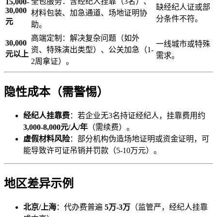
全包服务：含经纪人挂靠（3名）、
15,000-
缺经纪人证或部
30,000
材料包装、加急通道、场地证明协
分条件不符。
元
助。
高端定制：解决复杂问题（如外
30,000
一线城市或特殊
资、特殊演出类型）、公关加急（1-
元以上
需求。
2周拿证）。
隐性成本（需警惕）
经纪人挂靠费
：若企业无3名持证经纪人，挂靠费用约
3,000-8,000元/人/年
（需续费）。
虚假材料风险
：部分机构伪造场地证明或资金证明，可
能导致许可证吊销并罚款（5-10万元）。
地区差异示例
北京/上海
：代办费普遍
5万-3万
（监管严，经纪人挂靠