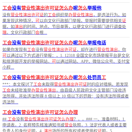
工会
没有
营业性演出许可证怎么办
呢
怎么
举报他
没有
营业性演出许可证
的
工会
组织举
办营业性演出
，是违法行为。如
果发现这种情况，
可
以向文化行政部门举报。举报时需要提供相关
证
据，如
演出
的时间、地点、节目单等，以便文化行政部门进行调查处
理
。文化行政部门
会
根...
工会
没有
营业性演出许可证怎么办
呢
怎么
举报电话
如果你发现有
工会
没有
营业性演出许可证
，却在进行
营业性演出
，你
可
以通过以下方式进行举报：，1. 12318 全国文化市场举报平台是文化
和旅游部开发的举报网站，
可
以通过网站、APP、微信公众号、支付宝
小程...
工会
没有
营业性演出许可证怎么办
呢
怎么
处罚员
工
***：本文探讨了
工会
未取得
营业性演出许可证
时的应对措施。若发现
工会
未经批准举
办营业性演出
，由县级人民政府文化主管部门没收违
法所得，并处违法所得 8 倍以上 10 倍以下的罚款；没有违法所得或者
违法所...
工会
没有
营业性演出许可证怎么办理
##
工会
没有
营业性演出许可证怎么办理
？，，### 一、准备材料，1.
申请表，2. 名称预先核准通知书或
营业
执照，3. 法定代表人或者主要
负责人的身份
证
明，4.
演出
场所的所有权或者使用权
证
明，5....