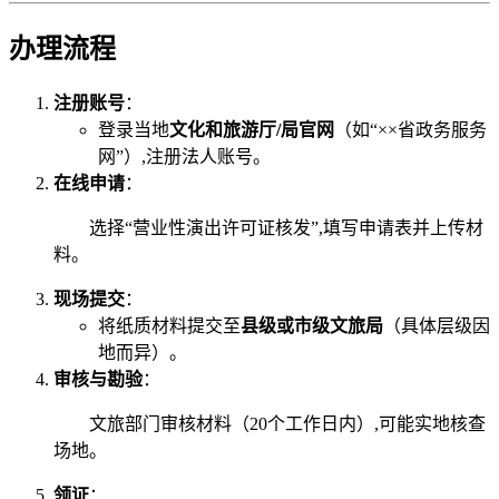
办理流程
注册账号
：
登录当地
文化和旅游厅/局官网
（如“××省政务服务
网”）,注册法人账号。
在线申请
：
选择“营业性演出许可证核发”,填写申请表并上传材
料。
现场提交
：
将纸质材料提交至
县级或市级文旅局
（具体层级因
地而异）。
审核与勘验
：
文旅部门审核材料（20个工作日内）,可能实地核查
场地。
领证
：