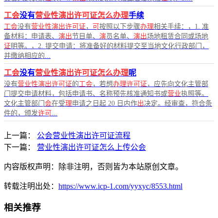
工会
没有
营业性演出许可证怎么办理
手续
工会
没有
营业性演出许可证
，
可
按照以下步骤
办理
相关手续：，1. 准
备材料：申请表、
演出
节目单、
演
员名单、
演出
场地租赁合同或场地
证
明等。，2. 提交申请：将准备好的材料提交至当地文化行政部门，
并缴纳相应的...
工会
没有
营业性演出许可证怎么办理
呢
没有
营业性演出许可证
的
工会
，若想
办理许可证
，应先向文化主管部
门提交申请材料，包括申请书、名称预先核准通知书或
营业
执照等。
文化主管部门
会
在受
理
申请之日起 20 日内作
出
决定。经审查，符合条
件的，颁发
许可
...
上一篇：
公会营业性演出许可证流程
下一篇：
营业性演出许可证怎么上传公会
内容版权声明：除非注明，否则皆为本站原创文章。
转载注明出处：
https://www.icp-1.com/yyxyc/8553.html
相关推荐