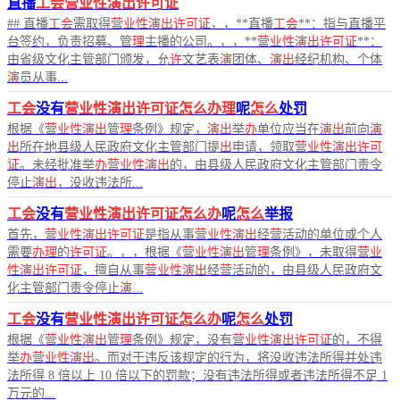
直播
工会营业性演出许可证
## 直播
工会
需取得
营业性演出许可证
，，**直播
工会
**：指与直播平
台签约，负责招募、管
理
主播的公司。，，**
营业性演出许可证
**：
由省级文化主管部门颁发，允
许
文艺表
演
团体、
演出
经纪机构、个体
演
员从事...
工会
没有
营业性演出许可证怎么办理
呢
怎么
处罚
根据《
营业性演出
管
理
条例》规定，
演出
举
办
单位应当在
演出
前向
演
出
所在地县级人民政府文化主管部门提
出
申请，领取
营业性演出许可
证
。未经批准举
办营业性演出
的，由县级人民政府文化主管部门责令
停止
演出
，没收违法所...
工会
没有
营业性演出许可证怎么办
呢
怎么
举报
首先，
营业性演出许可证
是指从事
营业性演出
经
营
活动的单位或个人
需要
办理
的
许可证
。，，根据《
营业性演出
管
理
条例》，未取得
营业
性演出许可证
，擅自从事
营业性演出
经
营
活动的，由县级人民政府文
化主管部门责令停止
演
...
工会
没有
营业性演出许可证怎么办
呢
怎么
处罚
根据《
营业性演出
管
理
条例》规定，没有
营业性演出许可证
的，不得
举
办营业性演出
。而对于违反该规定的行为，将没收违法所得并处违
法所得 8 倍以上 10 倍以下的罚款；没有违法所得或者违法所得不足 1
万元的...