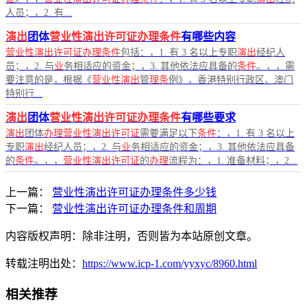
人员；，2. 有...
演出
团体
营业性演出许可证办理条件
有哪些内容
营业性演出许可证办理条件
包括：，1. 有 3 名以上专职
演出
经纪人
员；，2. 与
业
务相适应的资金；，3. 其他依法应具备的
条件
。，，需
要注意的是，根据《
营业性演出
管
理条
例》，香港特别行政区、澳门
特别行...
演出
团体
营业性演出许可证办理条件
有哪些要求
演出
团体
办理营业性演出许可证
需要满足以下
条件
：，1. 有 3 名以上
专职
演出
经纪人员；，2. 与
业
务相适应的资金；，3. 其他依法应具备
的
条件
。，，
营业性演出许可证
的
办理
流程为：，1. 准备材料；，2...
上一篇：
营业性演出许可证办理条件多少钱
下一篇：
营业性演出许可证办理条件和周期
内容版权声明：除非注明，否则皆为本站原创文章。
转载注明出处：
https://www.icp-1.com/yyxyc/8960.html
相关推荐