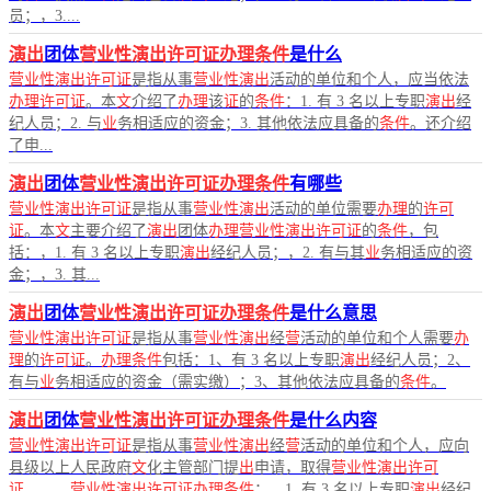
员；，3....
演出
团体
营业性演出许可证办理条件
是什么
营业性演出许可证
是指从事
营业性演出
活动的单位和个人，应当依法
办理许可证
。本
文
介绍了
办理
该
证
的
条件
：1. 有 3 名以上专职
演出
经
纪人员；2. 与
业
务相适应的资金；3. 其他依法应具备的
条件
。还介绍
了申...
演出
团体
营业性演出许可证办理条件
有哪些
营业性演出许可证
是指从事
营业性演出
活动的单位需要
办理
的
许可
证
。本
文
主要介绍了
演出
团体
办理营业性演出许可证
的
条件
，包
括：，1. 有 3 名以上专职
演出
经纪人员；，2. 有与其
业
务相适应的资
金；，3. 其...
演出
团体
营业性演出许可证办理条件
是什么意思
营业性演出许可证
是指从事
营业性演出
经
营
活动的单位和个人需要
办
理
的
许可证
。
办理条件
包括：1、有 3 名以上专职
演出
经纪人员；2、
有与
业
务相适应的资金（需实缴）；3、其他依法应具备的
条件
。
演出
团体
营业性演出许可证办理条件
是什么内容
营业性演出许可证
是指从事
营业性演出
经
营
活动的单位和个人，应向
县级以上人民政府
文
化主管部门提
出
申请，取得
营业性演出许可
证
。，，
营业性演出许可证办理条件
：，1. 有 3 名以上专职
演出
经纪