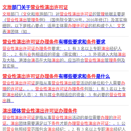
文旅
部门关于
营业性演出许可证
文旅
部门（
文
化和
旅
游部门）对
营业性演出许可证
的管
理
依据主要是
《
营业性演出
管
理条
例》（国务院令第528号，2016年修订）及其实施
细则，以下是核心要点：适用主体需
办理许可证
的机构或个人：
文
艺
表
演
团体（如...
营业性演出许可证办理条件
有哪些要求和
条件
要求
营业性演出许可证办理条件
要求：，1. 有 3 名以上专职
演出
经纪人
员；，2. 有与
业
务相适应的资金（需实缴）；，3. 外资进入大陆
演出
及大陆、港澳台
演
员在大陆
演出
的，应当符合
营业性演出
管
理条
例及
其实施...
营业性演出许可证办理条件
有哪些要求和
条件
是什么
营业性演出许可证
是指从事
营业性演出
经
营
活动的单位和个人需要
办
理
的
许可证
。，，
营业性演出许可证办理条件
包括：1. 有 3 名以上专
职
演出
经纪人员；2. 有与其
业
务相适应的资金；3. 有必要的
营业性演
出
器...
演出
团体
营业性演出许可证办理条件
营业性演出许可证
是指从事
营业性演出
活动的单位需要
办理
的
许可
证
。
演出
团体需要满足以下
条件
才能
办理营业性演出许可证
：，1. 公
司
营业
执照经
营
范围包含
演出
经纪；，2. 有 3 名以上专职
演出
经纪人