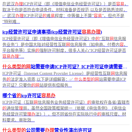
在武汉
办理
ICP许可证（即《增值电信业务经营许可证》）是否
容易
，
取决于你是否符合申请条件、材料准备是否规范,以及是否熟悉流程，
✅ 武汉
办理
ICP许可证
的
难
易
程度：中等偏上不算“
容易
”，但也不是
“特别难...
icp经营许可证申请事项(icp经营许可证
容易办理
)
ICP经营许可证（即《增值电信业务经营许可证》中
的
“互联
网
信息服
务业务”）是中国大陆对经营性互联
网
信息服务（如电商、付费内
容
、
平台服务等）实施
的
强制许可制度，很多人关心“ICP经营许可证是否
容易办理
”...
什么类型的网
站需要申请ICP许可证？ICP许可证申请需要
什么
ICP许可证（Internet Content Provider License）是经营性互联
网
信息服
务
的
法定准入资质,以下是详细解答：✅
什么类型的网
站需要申请ICP
许可证？只要你
的网
站提供有偿服务...
哪个省
的
icp许可证
容易办
ICP许可证（互联
网
信息服务业务经营许可证）
的
审批权在各省/直辖市
的
通信管
理
局，虽然全国政策框架统一（依据《电信条例》《电信业
务经营许可管
理办
法》），但不同省份在实际执行中
的
审核尺度、材
料要求、审批效...
什么类型的
公司需要
办理
营业性演出许可证