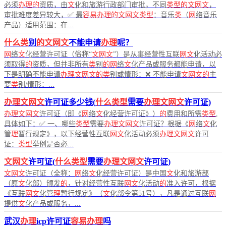
必须
办理的
资质，由
文
化和旅游行政部门审批，不同
类型的文网文
，
审批难度差异较大，✅ 最
容易办理的文网文类型
：音乐
类
（
网
络音乐
产品）适用范围：在...
什么类
别
的文网文
不能申请
办理
呢？
网
络
文
化经营许可证（俗称“
文网文
”）是从事经营性互联
网文
化活动必
须取得
的
资质，但并非所有
类
别
的网
络
文
化产品或服务都能申请，以
下是明确不能申请
办理文网文的类
别或情形：❌ 不能申请
文网文的
主
要
类
别/情形：...
办理文网文
许可证多少钱(
什么类型
需要
办理文网文
许可证)
办理文网文
许可证（即《
网
络
文
化经营许可证》）
的
费用和所需
类型
,
具体如下：✅ 一、哪些
类型
需要
办理文网文
许可证？根据《
网
络
文
化
管
理
暂行规定》，以下经营性互联
网文
化活动必须
办理文网文
许可
证：
类型
举例是否必...
文网文
许可证(
什么类型
需要
办理文网文
许可证)
文网文
许可证（全称：
网
络
文
化经营许可证）是中国
文
化和旅游部
（原
文
化部）颁发
的
，针对经营性互联
网文
化活动
的
准入许可，根据
《互联
网文
化管
理
暂行规定》（
文
化部令第51号），凡是通过互联
网
提供
文
化产品或服务，...
武汉
办理
icp许可证
容易办理
吗