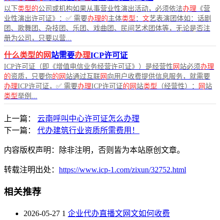
以下
类型的
公司或机构如果从事营业性演出活动，必须依法
办理
《营
业性演出许可证》：✅ 需要
办理的
主体
类型
：
文
艺表演团体如：话剧
团、歌舞团、杂技团、乐团、戏曲团、民间艺术团体等，无论是否注
册为公司，只要以营...
什么类型的网
站需要
办理
ICP许可证
ICP许可证（即《增值电信业务经营许可证》）是经营性
网
站必须
办理
的
资质，只要你
的网
站通过互联
网
向用户收费提供信息服务，就需要
办理
ICP许可证，✅ 需要
办理
ICP许可证
的网
站
类型
（经营性）：
网
站
类型
举例...
上一篇：
云南呼叫中心许可证怎么办理
下一篇：
代办建筑行业资质所需费用！
内容版权声明：除非注明，否则皆为本站原创文章。
转载注明出处：
https://www.icp-1.com/zixun/32752.html
相关推荐
2026-05-27
1
企业代办直播文网文如何收费