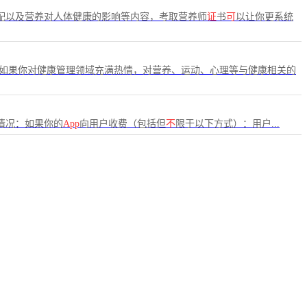
配以及营养对人体健康的影响等内容，考取营养师
证
书
可
以让你更系统
如果你对健康管理领域充满热情，对营养、运动、心理等与健康相关的
情况：如果你的
App
向用户收费（包括但
不
限于以下方式）：用户...