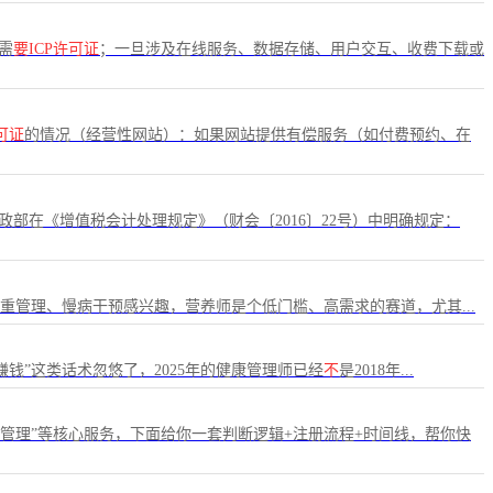
需
要ICP许可证
；一旦涉及在线服务、数据存储、用户交互、收费下载或
可证
的情况（经营性网站）：如果网站提供有偿服务（如付费预约、在
部在《增值税会计处理规定》（财会〔2016〕22号）中明确规定：
体重管理、慢病干预感兴趣，营养师是个低门槛、高需求的赛道，尤其...
赚钱”这类话术忽悠了，2025年的健康管理师已经
不
是2018年...
管理”等核心服务，下面给你一套判断逻辑+注册流程+时间线，帮你快