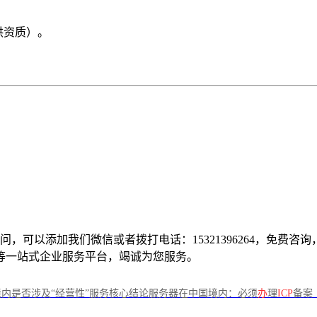
提供资质）。
疑问，可以添加我们微信或者拨打电话：15321396264，免
等一站式企业服务平台，竭诚为您服务。
内是否涉及“经营性”服务核心结论服务器在中国境内：必须
办
理
ICP
备案