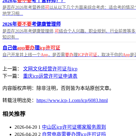
2026年
要不要
考个营养师？？
是否在2026年考营养师
可
以从以下几个方面来综合考虑：适合考的情况
地学习相...
2026年
要不要
考健康管理师
是否在2026年考健康管理师,
可
结合个人兴趣、职业规划、行业前景等多
知识有...
自己做
app要办
理
icp许可证
自己开发并上线一个
App
，是否需
要办
理
ICP许可证
，取决于你的
App
是
上一篇：
文网文化经营许可证与icp
下一篇：
重庆icp运营许可证申请表
内容版权声明：除非注明，否则皆为本站原创文章。
转载注明出处：
https://www.icp-1.com/icp/6083.html
相关推荐
2026-04-20
1
中山区icp许可证哪家服务周到
2026-04-20
2
自营电商需要办理icp许可证吗