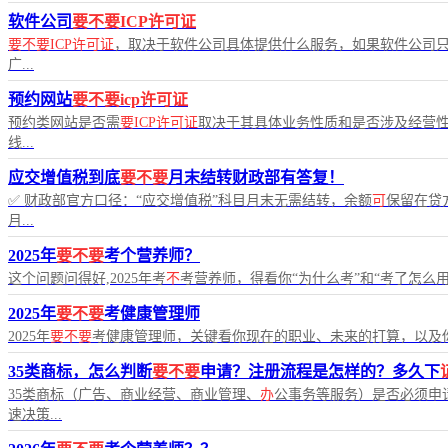
软件公司
要不要ICP许可证
要不要ICP许可证
，取决于软件公司具体提供什么服务，如果软件公司
广...
预约网站
要不要icp许可证
预约类网站是否需
要ICP许可证
取决于其具体业务性质和是否涉及经营性
线...
应交增值税到底
要不要
月末结转财政部有答复！
✅ 财政部官方口径：“应交增值税”科目月末无需结转，余额
可
保留在贷
月...
2025年
要不要
考个营养师？
这个问题问得好,2025年考
不
考营养师，得看你“为什么考”和“考了怎么
2025年
要不要
考健康管理师
2025年
要不要
考健康管理师，关键看你现在的职业、未来的打算，以及
35类商标，怎么判断
要不要
申请？注册流程是怎样的？多久下
35类商标（广告、商业经营、商业管理、
办
公事务等服务）是否必须申
速决策...