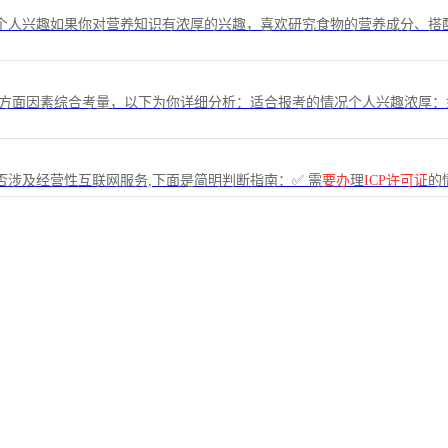
个人兴趣如果你对营养知识有浓厚的兴趣，喜欢研究食物的营养成分、搭
方面因素综合考量，以下为你详细分析：适合报考的情况个人兴趣浓厚：
否涉及经营性互联网服务,下面是简明判断指南：✅ 需
要办
理
ICP许可证
的