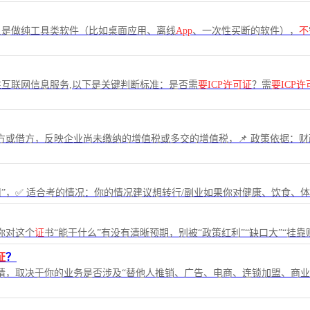
只是做纯工具类软件（比如桌面应用、离线
App
、一次性买断的软件），
不
互联网信息服务,以下是关键判断标准：是否需
要ICP许可证
？需
要ICP许
方或借方，反映企业尚未缴纳的增值税或多交的增值税，📌 政策依据：财政
用”，✅ 适合考的情况：你的情况建议想转行/副业如果你对健康、饮食、
你对这个
证
书“能干什么”有没有清晰预期，别被“政策红利”“缺口大”“挂靠
证
？
请，取决于你的业务是否涉及“替他人推销、广告、电商、连锁加盟、商业