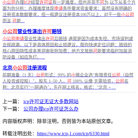
小公司
办理
ICP
经营
许可证
有一定难度，但也并非不
可
为,以下从多个方
面为你分析：办理难度体现
申请
条件要求资金要求：虽然没有明确的
注册资本数额要求，但一般建议注册资本100万以上，对于一些
小公司
而言,
可
能...
小公司
营业性演出
许可
赔钱
小公司申请
营业性演出
许可
后赔钱,通常是因为成本失控、市场误判或
合规疏漏，以下是具体原因和止损建议，帮你快速定位问题：赔钱的
核心原因隐性成本黑洞审批附加费：地方文旅局
可
能要求临时加装消
防设备（如应急灯、...
北京
小公司
注册流程
前期准备（1 天）
公司
形式：99% 的
小
微企业选“有限责任
公司
（自然
人投资或控股）”，股东 1–50 人，
可
100% 认缴,无需验资，
公司
名
称：北京实行“一网通办”，先在网上核名，格式：“北京 + ...
上一篇：
icp许可证无证大多数网站
下一篇：
公司办理icp许可证怎么办
内容版权声明：除非注明，否则皆为本站原创文章。
转载注明出处：
https://www.icp-1.com/icp/6330.html