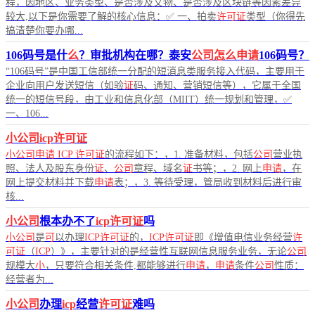
程，因地区、业务类型、是否涉及文物、是否涉及区块链等因素差异
较大,以下是你需要了解的核心信息：✅ 一、拍卖
许可证
类型（你得先
搞清楚你要办哪...
106码号是什
么
？审批机构在哪？泰安
公司怎么申请
106码号？
“106码号”是中国工信部统一分配的短消息类服务接入代码，主要用于
企业向用户发送短信（如验
证
码、通知、营销短信等），它属于全国
统一的短信号段，由工业和信息化部（MIIT）统一规划和管理，✅
一、106...
小公司icp许可证
小公司申请
ICP
许可证
的流程如下：，1. 准备材料，包括
公司
营业执
照、法人及股东身份
证
、
公司
章程、域名
证
书等；，2. 网上
申请
，在
网上提交材料并下载
申请
表；，3. 等待受理，管局收到材料后进行审
核...
小公司
根本办不了
icp许可证
吗
小公司
是
可
以办理
ICP许可证
的，
ICP许可证
即《增值电信业务经营
许
可证
（
ICP
）》，主要针对的是经营性互联网信息服务业务，无论
公司
规模大
小
，只要符合相关条件,都能够进行
申请
，
申请
条件
公司
性质：
经营者为...
小公司
办理
icp
经营
许可证
难吗