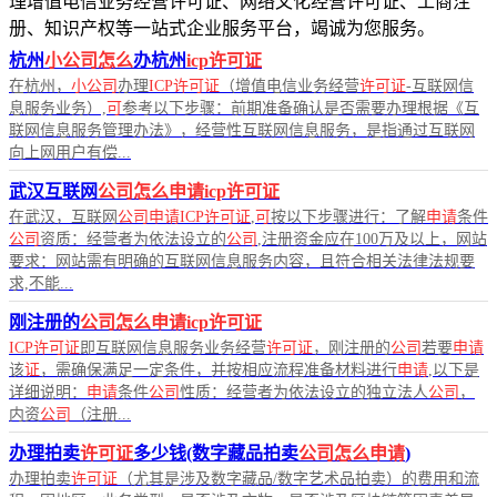
理增值电信业务经营许可证、网络文化经营许可证、工商注
册、知识产权等一站式企业服务平台，竭诚为您服务。
杭州
小公司怎么
办杭州
icp许可证
在杭州，
小公司
办理
ICP许可证
（增值电信业务经营
许可证
-互联网信
息服务业务）,
可
参考以下步骤：前期准备确认是否需要办理根据《互
联网信息服务管理办法》，经营性互联网信息服务，是指通过互联网
向上网用户有偿...
武汉互联网
公司怎么申请icp许可证
在武汉，互联网
公司申请ICP许可证
,
可
按以下步骤进行：了解
申请
条件
公司
资质：经营者为依法设立的
公司
,注册资金应在100万及以上，网站
要求：网站需有明确的互联网信息服务内容，且符合相关法律法规要
求,不能...
刚注册的
公司怎么申请icp许可证
ICP许可证
即互联网信息服务业务经营
许可证
，刚注册的
公司
若要
申请
该
证
，需确保满足一定条件，并按相应流程准备材料进行
申请
,以下是
详细说明：
申请
条件
公司
性质：经营者为依法设立的独立法人
公司
，
内资
公司
（注册...
办理拍卖
许可证
多少钱(数字藏品拍卖
公司怎么申请
)
办理拍卖
许可证
（尤其是涉及数字藏品/数字艺术品拍卖）的费用和流