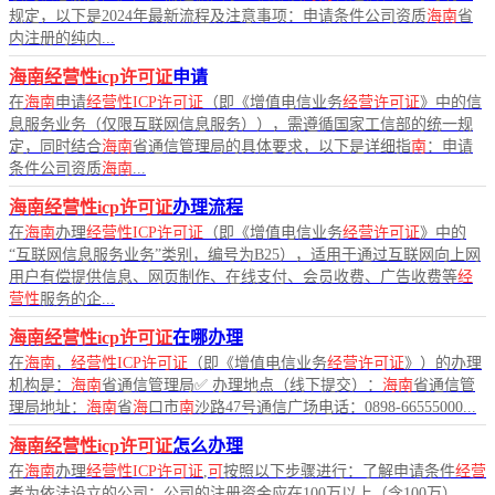
规定，以下是2024年最新流程及注意事项：申请条件公司资质
海南
省
内注册的纯内...
海南经营性icp许可证
申请
在
海南
申请
经营性ICP许可证
（即《增值电信业务
经营许可证
》中的信
息服务业务（仅限互联网信息服务）），需遵循国家工信部的统一规
定，同时结合
海南
省通信管理局的具体要求，以下是详细指
南
：申请
条件公司资质
海南
...
海南经营性icp许可证
办理流程
在
海南
办理
经营性ICP许可证
（即《增值电信业务
经营许可证
》中的
“互联网信息服务业务”类别，编号为B25），适用于通过互联网向上网
用户有偿提供信息、网页制作、在线支付、会员收费、广告收费等
经
营性
服务的企...
海南经营性icp许可证
在哪办理
在
海南
，
经营性ICP许可证
（即《增值电信业务
经营许可证
》）的办理
机构是：
海南
省通信管理局✅ 办理地点（线下提交）：
海南
省通信管
理局地址：
海南
省
海
口市
南
沙路47号通信广场电话：0898-66555000...
海南经营性icp许可证
怎么办理
在
海南
办理
经营性ICP许可证
,
可
按照以下步骤进行：了解申请条件
经营
者为依法设立的公司：公司的注册资金应在100万以上（含100万），