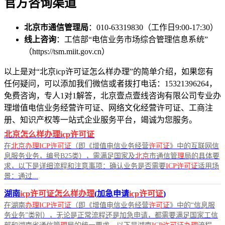
官方咨询渠道
北京市通信管理局
：010-63319830（工作日9:00-17:30）
线上咨询
：工信部“电信业务市场综合管理信息系统”
（https://tsm.miit.gov.cn）
以上是对“北京icp许可证怎么样办理”的简单介绍，如果您有
任何疑问，可以添加我们微信或者拨打电话：15321396264，
免费咨询，专人1对1解答，北京壹点壹线咨询有限公司专业办
理增值电信业务经营许可证、网络文化经营许可证、工商注
册、知识产权等一站式企业服务平台，竭诚为您服务。
北京怎么样办理icp许可证
在
北京办理ICP许可证
（即《增值电信业务经营
许可证
》中的互联网信
息服务业务，编号B25类），需满足国家及
北京
市通信管
理
局的具体要
求，以下是详细流程和注意事项：确认业务是否需要
ICP许可证
适用场
景：通过...
湖南
icp许可证怎么样办理
(加急申请
icp许可证
)
在湖南
办理ICP许可证
（即《增值电信业务经营
许可证
》中的“信息服
务业务”类别），无论是正常流程还是加急申请，都需要满足国家工信