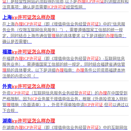
证
）是经营性网站必须取得的资质,以下是
办理ICP许可证
的详细流程和
注意事项：确认是否需要
ICP许可证
经营性网...
上海
icp许可证怎么样办理
在上海
办理ICP许可证
（即《增值电信业务经营
许可证
》中的“信息服
务业务（仅限互联网信息服务）”），需要遵循国家工信部的统一规
定，同时结合上海市通信管
理
局的具体要求,以下是详细的
办理
指南：
确认是否需要I...
福建
icp许可证怎么样办理
在福建
办理ICP许可证
（即《增值电信业务经营
许可证
》-互联网信息
服务业务），需遵循国家工信部的统一规定，同时结合福建省通信管
理
局的具体要求，以下是详细
办理
指南：
办理
条件公司资质福建本地
注册的内资公司（...
外资
icp许可证怎么样办理
外资
ICP许可证
（互联网信息服务业务经营
许可证
）的
办理
在中国受到
严格限制，因为
ICP
业务属于增值电信业务，根据《外商投资准入特别
管
理
措施（负面清单）》，外资不得单独申请
ICP许可证
,但
可
以通过以
下合规...
湖南
icp许可证怎么样办理
在湖南
办理ICP许可证
（即《增值电信业务经营
许可证
》中的互联网信