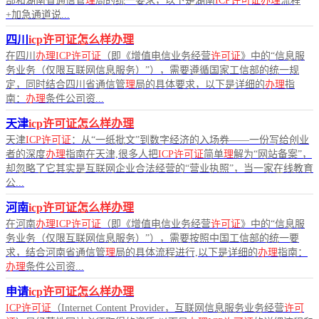
部和湖南省通信管
理
局的统一要求，以下是湖南
ICP许可证办理
流程
+加急通道说...
四川
icp许可证怎么样办理
在四川
办理ICP许可证
（即《增值电信业务经营
许可证
》中的“信息服
务业务（仅限互联网信息服务）”），需要遵循国家工信部的统一规
定，同时结合四川省通信管
理
局的具体要求，以下是详细的
办理
指
南：
办理
条件公司资...
天津
icp许可证怎么样办理
天津
ICP许可证
：从“一纸批文”到数字经济的入场券——一份写给创业
者的深度
办理
指南在天津,很多人把
ICP许可证
简单
理
解为“网站备案”，
却忽略了它其实是互联网企业合法经营的“营业执照”，当一家在线教育
公...
河南
icp许可证怎么样办理
在河南
办理ICP许可证
（即《增值电信业务经营
许可证
》中的“信息服
务业务（仅限互联网信息服务）”），需要按照中国工信部的统一要
求，结合河南省通信管
理
局的具体流程进行,以下是详细的
办理
指南：
办理
条件公司资...
申请
icp许可证怎么样办理
ICP许可证
（Internet Content Provider，互联网信息服务业务经营
许可