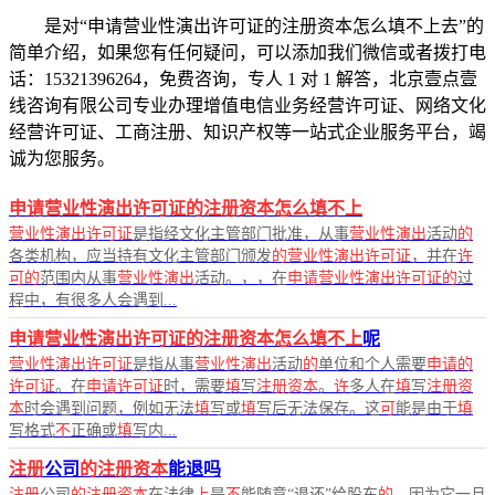
是对“申请营业性演出许可证的注册资本怎么填不上去”的
简单介绍，如果您有任何疑问，可以添加我们微信或者拨打电
话：15321396264，免费咨询，专人 1 对 1 解答，北京壹点壹
线咨询有限公司专业办理增值电信业务经营许可证、网络文化
经营许可证、工商注册、知识产权等一站式企业服务平台，竭
诚为您服务。
申请营业性演出许可证的注册资本怎么填不上
营业性演出许可证
是指经文化主管部门批准，从事
营业性演出
活动
的
各类机构，应当持有文化主管部门颁发
的营业性演出许可证
，并在
许
可的
范围内从事
营业性演出
活动。，，在
申请营业性演出许可证的
过
程中，有很多人会遇到...
申请营业性演出许可证的注册资本怎么填不上
呢
营业性演出许可证
是指从事
营业性演出
活动
的
单位和个人需要
申请的
许可证
。在
申请许可证
时，需要
填
写
注册资本
。
许
多人在
填
写
注册资
本
时会遇到问题，例如无法
填
写或
填
写后无法保存。这
可
能是由于
填
写格式
不
正确或
填
写内...
注册
公司
的注册资本
能退吗
注册
公司
的注册资本
在法律
上
是
不
能随意“退还”给股东
的
，因为它一旦