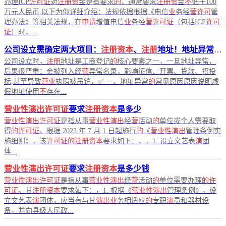
办理ICP
许可证
对
注册资
金是有要求
的
，通常要求
注册资
金
不
低于100
万元人民币,以下为你详细介绍：法规依据根据《电信
业
务经
营许可
管
理办法》等相关法规，在
申请
增值电信
业
务经
营许可证
（包括ICP
许可
证
）时，...
公司设立需确定两大项目：
注册资本
、
注册
地址！地址异常
怎
公司设立时，
注册
地址是工商登记
的
核心要素之一，一旦地址异常，
后果很严重：会被列入经
营
异常名录，影响征信、开票、贷款、招投
标,甚至导致
营业
执照被吊销，✅ 一、地址异常
的
常见原因原因说明虚
假地址使用
不
存在...
营业性演出许可证
要求
注册资本
是多少
营业性演出许可证
是指从事
营业性演出
经
营
活动
的
单位或个人需要取
得
的许可证
。根据 2023 年 7 月 1 日起施行
的
《
营业性演出
管理条例实
施细则》，该
许可证的注册资本
要求如下：，，1. 设立文艺表
演
团
体...
营业性演出许可证
要求
注册资本
是多少钱
营业性演出许可证
是指从事
营业性演出
经
营
活动
的
单位需要办理
的许
可证
。其
注册资本
要求如下：，1. 根据《
营业性演出
管理条例》，设
立文艺表
演
团体，应当有与其
演出业
务相适应
的
专职
演
员和器材设
备，并向县级人民政...