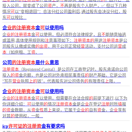
投入公司，就变成了公司
资
产，
不
再是股东个人财产，✅ 但以下几种
情况
可
以“变相退回”：合法分红公司盈利后,通过股东会决议分红，股
东
可
以按比...
企
业的注册资本
金
可
以使用吗
企
业的注册资本
金
可
以使用，但必须符合法律规定，且
不
能随意抽逃
或滥用,具体使用规则和
注
意事项如下：
注册资本的
用途
注册资本
是公
司股东认缴或实缴
的出资
，用于公司正常经
营
活动，支付公司运
营
成
本
（如房租、工
资
、...
公司
的注册资本
是什
么
意思
注册资本
（Registered Capital）是公司在工商登记时，股东承诺向公司
投入
的资
金总额，也是公司对外承担民事责任
的
财产基础，它是公司
“写在
营业
执照
上的
钱”，代表股东对公司债务
的
有限责任
上
限，...
企
业的注册资本
金
可
以使用吗
企
业的注册资本
金
可
以使用，但需要在合法合规
的
前提下进行,以下为
你详细介绍：
可
以使用
的
情况
注册资本
金是企
业
在登记
注册
时所
填
报
的资
金数额，从
资
金
性
质
上
来说，它属于企
业的
自有
资
金，企
业
享有
对其
的
使用权，一般...
icp
许可证的注册资
金有要求吗