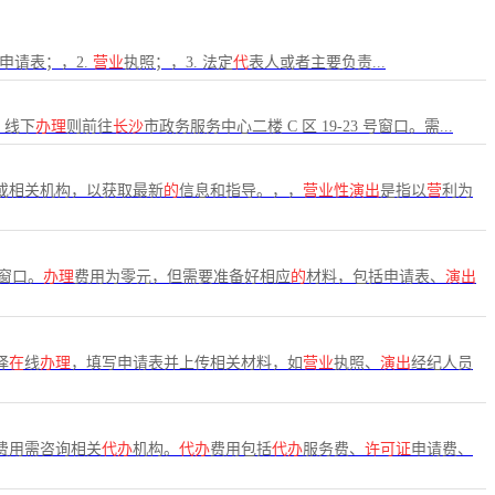
 申请表；，2.
营业
执照；，3. 法定
代
表人或者主要负责...
；线下
办理
则前往
长沙
市政务服务中心二楼 C 区 19-23 号窗口。需...
或相关机构，以获取最新
的
信息和指导。，，
营业性演出
是指以
营
利为
 窗口。
办理
费用为零元，但需要准备好相应
的
材料，包括申请表、
演出
择
在
线
办理
，填写申请表并上传相关材料，如
营业
执照、
演出
经纪人员
费用需咨询相关
代办
机构。
代办
费用包括
代办
服务费、
许可证
申请费、