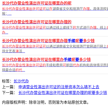
长沙代办营业性演出许可证在哪里办的呢
长沙代办营业性演出许可证可
以
在
湖南省文化和旅游厅
办理
。具体流程
报；...
长沙代办营业性演出许可证在哪里办理的
长沙代办营业性演出许可证可
以通过线上或线下
的
方式进行
办理
。线上
办
...
长沙代办营业性演出许可证在哪里办理
手续
呢
要
多少钱
长沙代办营业性演出许可证可
以通过湖南省文化和旅游厅官网进行网上
场文艺表
演
活...
长沙代办营业性演出许可证在哪里办
手续
呢
要
多少钱
长沙代办营业性演出许可证的
手续和费用
可
能因
代办
机构和具体情况而
择最合适
的代
...
标签：
长沙代办
上一篇：
申请营业性演出许可证的注册资本怎么填不上去
下一篇：
长沙代办营业性演出许可证在哪里办理的呢要多少钱
内容版权声明：除非注明，否则皆为本站原创文章。