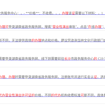
务服务中心；，- **价格**：不收费。，，
办理
该
证
需要以下材料：，1.
办理可
登录湖南省政务服务网，搜索“
营业性演出
审批”，点击“
在
线
办理
”
所不同，无法提供具体
的办理
地点和价格。建议您咨询当地文化行政部门
需要登录湖南省政务服务网，线下则需要前往
长沙
市政务服务中心
的
C19
办理
。
办理
时需要登录湖南省政务服务网，注册账号并进行实名认
证
，选
代办营业性演出许可证的
价格，不同
的代办
机构收费标准
可
能不同，具体