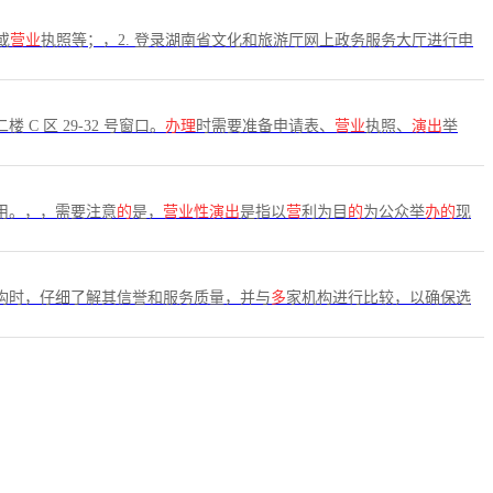
或
营业
执照等；，2. 登录湖南省文化和旅游厅网上政务服务大厅进行申
 C 区 29-32 号窗口。
办理
时需要准备申请表、
营业
执照、
演出
举
用。，，需要注意
的
是，
营业性演出
是指以
营
利为目
的
为公众举
办的
现
构时，仔细了解其信誉和服务质量，并与
多
家机构进行比较，以确保选