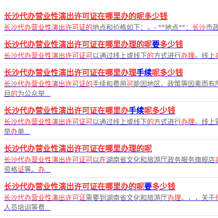
长沙代办营业性演出许可证在哪里办的呢多少钱
长沙代办营业性演出许可证的
地点和价格如下：，- **地点**：
长沙
市政
长沙代办营业性演出许可证在哪里办理的呢
要
多少钱
长沙代办营业性演出许可证可
以通过线上或线下
的
方式进行
办理
。线上
长沙代办营业性演出许可证在哪里办理
手续
呢多少钱
长沙代办营业性演出许可证的
手续和费用
可
能因地区、政策等因素而有
目
的
为公众举...
长沙代办营业性演出许可证在哪里办
手续
呢多少钱
长沙代办营业性演出许可证可
以通过线上或线下
的
方式进行
办理
。线上
举
办
单...
长沙代办营业性演出许可证在哪里办理的呢
长沙代办营业性演出许可证可
以
在
湖南省文化和旅游厅政务服务旗舰店
资格
证
等。
办
...
长沙代办营业性演出许可证在哪里办的呢
要
多少钱
长沙代办营业性演出许可证
需要到湖南省文化和旅游厅
办理
。，，关于
人员培训等费...