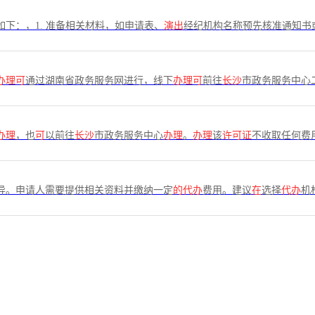
如下：，1. 准备相关材料，如申请表、
演出
经纪机构名称预先核准通知书
办理可
通过湖南省政务服务网进行，线下
办理可
前往
长沙
市政务服务中心二楼
办理
，也
可
以前往
长沙
市政务服务中心
办理
。
办理
该
许可证
不收取任何费
异。申请人需要提供相关资料并缴纳一定
的代办
费用。建议
在
选择
代办
机