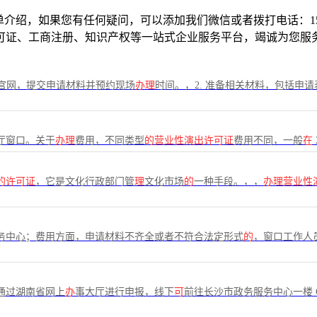
绍，如果您有任何疑问，可以添加我们微信或者拨打电话：153213
可证、工商注册、知识产权等一站式企业服务平台，竭诚为您服
官网，提交申请材料并预约现场
办理
时间。，2. 准备相关材料，包括申请
厅窗口。关于
办理
费用，不同类型
的营业性演出许可证
费用不同，一般
在
的许可证
，它是文化行政部门管
理
文化市场
的
一种手段。，，
办理营业性
务中心；费用方面，申请材料不齐全或者不符合法定形式
的
，窗口工作人
通过湖南省网上
办
事大厅进行申报，线下
可
前往长沙市政务服务中心一楼 C 