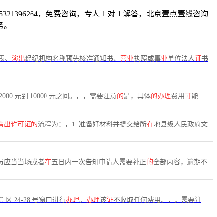
96264，免费咨询，专人 1 对 1 解答，北京壹点壹线咨询
务。
表、
演出
经纪机构名称预先核准通知书、
营业
执照或事
业
单位法人
证
书
2000 元到 10000 元之间。，，需要注意
的
是，具体
的办理
费用
可
能...
演出许可证的
流程为：，1. 准备好材料并提交给所
在
地县级人民政府文
员应当当场或者
在
五日内一次告知申请人需要补正
的
全部内容，逾期不
区 24-28 号窗口进行
办理
。
办理
该
证
不收取任何费用。，，需要注