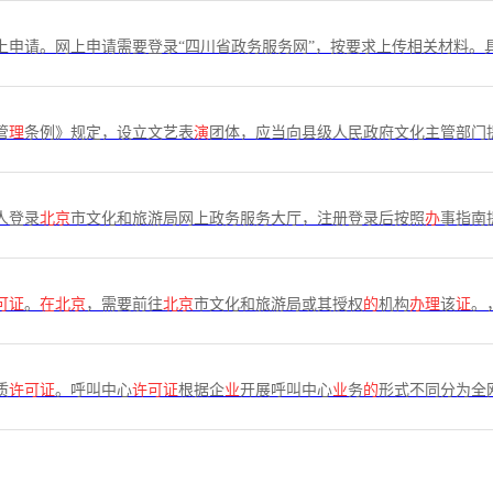
上申请。网上申请需要登录“四川省政务服务网”，按要求上传相关材料。
管
理
条例》规定，设立文艺表
演
团体，应当向县级人民政府文化主管部门
人登录
北京
市文化和旅游局网上政务服务大厅，注册登录后按照
办
事指南
可证
。
在北京
，需要前往
北京
市文化和旅游局或其授权
的
机构
办理
该
证
。
质
许可证
。呼叫中心
许可证
根据企
业
开展呼叫中心
业
务
的
形式不同分为全