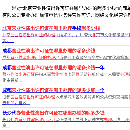
是对“北京营业性演出许可证在哪里办理的呢多少钱”的简单介
有限公司专业办理增值电信业务经营许可证、网络文化经营许
北京营业性演出许可证在哪里办理
手续
呢多少钱
北京营业性演出许可证的办理
手续如下：，1. 登录
北京
市文化和旅游局
等。...
成都
营业性演出许可证在哪里办理的呢多少钱
成都
营业性演出许可证的办理
地点是四川省政务服务中心省文化和旅游
成都
营业性演出许可证在哪里办理的呢多少钱
一年
营业性演出许可证
是指从事
营业性演出
经
营
活动
的
单位或个人需要
办理
化主管部...
成都
营业性演出许可证在哪里办理的呢多少钱
一个
成都
营业性演出许可证的办理
地点是四川省政务服务和公共资源交易服
告知
的
，自收...
长沙代
办营业性演出许可证在哪里办理的呢多少钱
长沙代
办营业性演出许可证可
以通过线上或线下两种方式
办理
。线上
可
意...