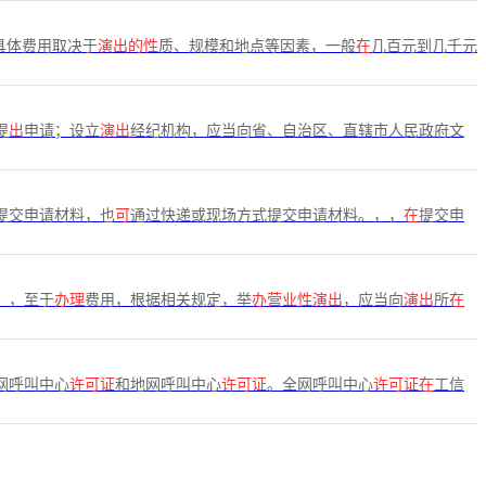
具体费用取决于
演出的性
质、规模和地点等因素，一般
在
几百元到几千元
提
出
申请；设立
演出
经纪机构，应当向省、自治区、直辖市人民政府文
提交申请材料，也
可
通过快递或现场方式提交申请材料。，，
在
提交申
，，至于
办理
费用，根据相关规定，举
办营业性演出
，应当向
演出
所
在
网呼叫中心
许可证
和地网呼叫中心
许可证
。全网呼叫中心
许可证在
工信