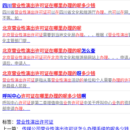
四川
营业性演出许可证在哪里办理的呢多少钱
四川省
营业性演出许可证可
以
在
四川省文化和旅游厅
办理
，也
可
以
在
网
不等。如...
北京营业性演出许可证在哪里办理的呢
北京营业性演出许可证
需要到当地文化局
办理
。，，根据《
营业性演出
化主管部门提...
北京营业性演出许可证在哪里办理的呢
怎么查
北京营业性演出许可证可在北京
市文化和旅游局网站上
办理
。，，申请
请后，申请人...
北京营业性演出许可证在哪里办理的
呀
多少钱
营业性演出许可证
是指从事
营业性演出
活动
的
单位和个人需要
办理的许
地县级人民政...
呼叫中心
许可证在哪里办理的呢多少钱
啊
呼叫中心
许可证
是第二类增值电信
业
务
许可证
中关于呼叫中心
业
务
的
资
部申请
办理
，...
标签：
营业性演出许可证
上一篇：
传媒公司营业性演出许可证怎么办理手续的呢多少钱