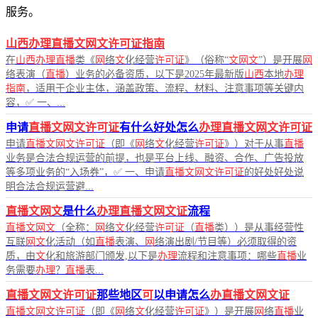
服务。
山西办理直播文网文许可证指南
在
山西办理直播
类《
网
络
文
化经营
许可证
》（俗称“
文网文
”）是开展
网
络表演（
直播
）业务的必备资质，以下是2025年最新版
山西
本地
办理
指南
，适用于企业主体，涵盖政策、流程、材料、注意事项等关键内
容，✅ 一、...
申请
直播文网文许可证
有什么好处怎么
办理直播文网文许可证
申请
直播文网文许可证
（即《
网
络
文
化经营
许可证
》）对于从事
直播
业务是合法合规运营的前提，也是平台上线、融资、合作、广告投放
等多项业务的“入场券”，✅ 一、申请
直播文网文许可证
的好处好处说
明合法合规运营避...
直播文网文
是什么
办理直播文网文证
流程
直播文网文
（全称：
网
络
文
化经营
许可证
（
直播
类））是从事经营性
互联
网文
化活动（如
直播
表演、
网
络演出剧/节目等）必须取得的资
质，由
文
化和旅游部门颁发,以下是
办理
流程和注意事项：哪些
直播
业
务需要
办理
？
直播
表...
直播文网文许可证
那些地区
可
以申请怎么
办直播文网文证
直播文网文许可证
（即《
网
络
文
化经营
许可证
》）是开展
网
络
直播
业