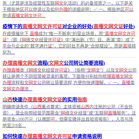
务（尤其是涉及经营性互联
网文
化活动）的必备资质之一，以下是关
于哪些地区
可
以申请以及如何
办理
的详细说明：✅ 一、哪些地区
可
以
申请
直播文网文许可
...
疫情下的
直播文网文许可证
对企业的好处(
直播文网文证
好处)
在疫情催化下,
直播
成为“唯一不断电”的营业场景，而“
直播文网文许可
证
”（即《
网
络
文
化经营
许可证
》中“演出剧（节）目、表演”类）成了
平台与企业的“数字通行
证
”，它的好处不再是“合规摆设”，而是
直
接转
化为...
办理直播文网文
流程(
文网文
公司转让简要流程)
办理直播
类《
网
络
文
化经营
许可证
》（俗称“
文网文
”）以及
文网文
公司
转让是两个不同但常被混淆的事项，下面我分别给你梳
理直播文网文
办理
流程和
文网文
公司转让简要流程,方便你快速
理
解，✅ 一、
直播
类
文网文办理
流...
山西
快速
办理直播文网文证
的实用
指南
明确申请条件（
山西
重点要求）主体资格
山西
内注册的公司（不含外
资），营业执照经营范围需含“
网
络
文
化经营”或“互联
网直播
服务”，注
册资本≥100万元（认缴即
可
，但需实缴并出具验资报告），人员与场
地至少8名...
如何快速
办理直播文网文许可证
申请资格说明