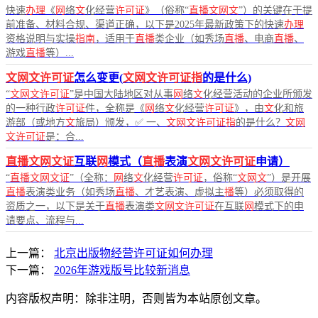
快速
办理
《
网
络
文
化经营
许可证
》（俗称“
直播文网文
”）的关键在于提
前准备、材料合规、渠道正确，以下是2025年最新政策下的快速
办理
资格说明与实操
指南
，适用于
直播
类企业（如秀场
直播
、电商
直播
、
游戏
直播
等）...
文网文许可证
怎么变更(
文网文许可证指
的是什么)
“
文网文许可证
”是中国大陆地区对从事
网
络
文
化经营活动的企业所颁发
的一种行政
许可证
件，全称是《
网
络
文
化经营
许可证
》，由
文
化和旅
游部（或地方
文
旅局）颁发，✅ 一、
文网文许可证指
的是什么？
文网
文许可证
是：合...
直播文网文证
互联
网
模式（
直播
表演
文网文许可证
申请）
“
直播文网文证
”（全称：
网
络
文
化经营
许可证
，俗称“
文网文
”）是开展
直播
表演类业务（如秀场
直播
、才艺表演、虚拟主
播
等）必须取得的
资质之一，以下是关于
直播
表演类
文网文许可证
在互联
网
模式下的申
请要点、流程与...
上一篇：
北京出版物经营许可证如何办理
下一篇：
2026年游戏版号比较新消息
内容版权声明：除非注明，否则皆为本站原创文章。