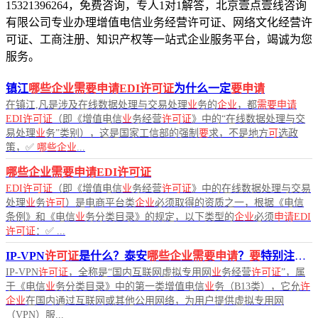
15321396264，免费咨询，专人1对1解答，北京壹点壹线咨询
有限公司专业办理增值电信业务经营许可证、网络文化经营许
可证、工商注册、知识产权等一站式企业服务平台，竭诚为您
服务。
镇江
哪些企业需要申请EDI许可证
为什么一定
要申请
在镇江,凡是涉及在线数据处理与交易处理
业
务的
企业
，都
需要申请
EDI许可证
（即《增值电信
业
务经营
许可证
》中的“在线数据处理与交
易处理
业
务”类别），这是国家工信部的强制
要
求，不是地方
可
选政
策，✅
哪些企业
...
哪些企业需要申请EDI许可证
EDI许可证
（即《增值电信
业
务经营
许可证
》中的在线数据处理与交易
处理
业
务
许可
）是电商平台类
企业
必须取得的资质之一，根据《电信
条例》和《电信
业
务分类目录》的规定，以下类型的
企业
必须
申请EDI
许可证
：✅ ...
IP-VPN
许可证
是什么？泰安
哪些企业需要申请
？
要
特别注意
哪
IP-VPN
许可证
，全称是“国内互联网虚拟专用网
业
务经营
许可证
”，属
于《电信
业
务分类目录》中的第一类增值电信
业
务（B13类），它允
许
企业
在国内通过互联网或其他公用网络，为用户提供虚拟专用网
（VPN）服...