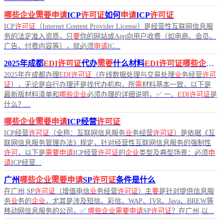
哪些企业需要申请
ICP
许可证
如何
申请
ICP
许可证
ICP
许可证
（Internet Content Provider License）是经营性互联网信息服
务的法定准入资质，只
要
你的网站或App向用户收费（如电商、会员、
广告、付费内容等），就必须
申请
IC...
2025年成都
EDI许可证
代办
需要
什么材料
EDI许可证哪些企业需要
2025年在成都办理
EDI许可证
（在线数据处理与交易处理
业
务经营
许可
证
），无论是自行办理还是找代办机构，所
需
材料基本一致，以下是
最新版材料清单和
哪些企业
必须办理的详细说明，✅ 一、
EDI许可证
是
什么？...
哪些企业需要申请
ICP经营
许可证
ICP经营
许可证
（全称：互联网信息服务
业
务经营
许可证
）是依据《互
联网信息服务管理办法》规定，针对经营性互联网信息服务的强制性
许可
，以下是
需要申请
ICP经营
许可证
的
企业
类型及典型场景：必须
申
请
ICP经营...
广州
哪些企业需要申请
SP
许可证
条件是什么
在广州,SP
许可证
（增值电信
业
务经营
许可证
）主
要
是针对提供信息服
务
业
务的
企业
，尤其是涉及短信、彩信、WAP、IVR、Java、BREW等
移动网信息服务的公司，✅
哪些企业需要申请
SP
许可证
？在广州,以...