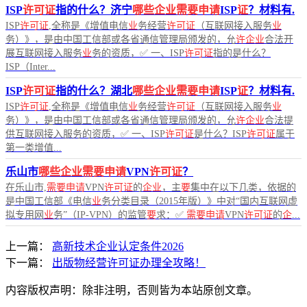
ISP
许可证
指的什么？济宁
哪些企业需要申请
ISP
证
？材料有.
ISP
许可证
,全称是《增值电信
业
务经营
许可证
（互联网接入服务
业
务）》，是由中国工信部或各省通信管理局颁发的，允
许企业
合法开
展互联网接入服务
业
务的资质，✅ 一、ISP
许可证
指的是什么？
ISP（Inter...
ISP
许可证
指的什么？湖北
哪些企业需要申请
ISP
证
？材料有.
ISP
许可证
,全称是《增值电信
业
务经营
许可证
（互联网接入服务
业
务）》，是由中国工信部或各省通信管理局颁发的，允
许企业
合法提
供互联网接入服务的资质，✅ 一、ISP
许可证
是什么？ISP
许可证
属于
第一类增值...
乐山市
哪些企业需要申请
VPN
许可证
？
在乐山市,
需要申请
VPN
许可证
的
企业
，主
要
集中在以下几类，依据的
是中国工信部《电信
业
务分类目录（2015年版）》中对“国内互联网虚
拟专用网
业
务”（IP-VPN）的监管
要
求：✅
需要申请
VPN
许可证
的
企
...
上一篇：
高新技术企业认定条件2026
下一篇：
出版物经营许可证办理全攻略！
内容版权声明：除非注明，否则皆为本站原创文章。