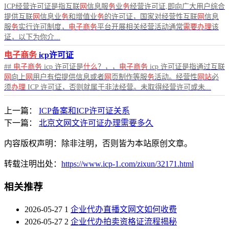
ICP经营许可证是指互联
网
信息服
务
业
务
经营许可证,即向广大用户综合
提供互联
网
信息业
务
和增值业
务
的许可证，国家对经营性互联
网
信息
服
务
实行许可制度，
电子商务
平台开展相关经营活动通常
需要办理
该
证，以下为你介...
电子商务
icp许可证
##
电子商务
icp 许可证是
什么
？，，
电子商务
icp 许可证是指通过互联
网
向上
网
用户有偿提供信息或者
网
页制作等服
务
活动。经营性
网站
必
须
办理
ICP 许可证，否则就属于非法经营。未取得经营许可或未...
上一篇：
ICP备案和ICP许可证关系
下一篇：
北京文网文许可证办理需要多久
内容版权声明：除非注明，否则皆为本站原创文章。
转载注明出处：
https://www.icp-1.com/zixun/32171.html
相关推荐
2026-05-27
1
企业代办直播文网文如何收费
2026-05-27
2
企业代办拍卖资格证流程揭秘