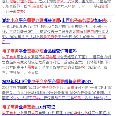
等）
需要办理
的
资质
，取决于你卖
什么
、怎
么
卖、谁来卖，下面按常
见场景给你一份“
电商资质
清单”,你对号入座即可，✅ 一、基础
资质
（几乎都
要办
）...
湖北
电商
平台
需要办理
哪些
资质
(山西
电子商务网站
如何
办理
I
一张ICP/EDI许可证背后的
电商
合规地图“营业执照一挂、小程序一上
线，生意就能开张”——这是过去十年很多湖北
商
家对
电商
的朴素认
知，2024 年 5 月《湖北省
电子商务
平台合规指引》的出台，把“
资
质
”...
电子商务
平台
需要办理
食品经营许可证吗
电子商务
平台本身通常不
需要办理
《食品经营许可证》，但平台内销
售食品的
商
家必须依法取得该许可证（或完成备案）,具体规则如下：
平台方的责任无
需办
证：若平台仅提供
网
络交易服
务
（如淘宝、京
东、拼多多），不直接...
2025年风口行业
电子商务
平台
需要
哪些
资质
许可？
2025年在中国做“风口级”
电子商务
平台，
资质
许可不是“一张ICP证”就
能通关，而是“1张基础牌照+N张场景牌照+M张合规备案”的矩阵，下
面把“必
办
、大概率
要办
、建议提前布局”三类
资质
一次性拆给你,按...
电子商务
业
务需要
EDI许可证
电子商务
业
务
是否
需要
申请EDI许可证（增值
电
信业
务
经营许可证-在