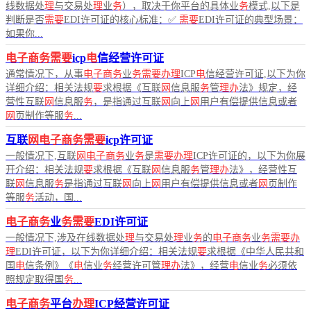
线数据处
理
与交易处
理
业
务
），取决于你平台的具体业
务
模式,以下是
判断是否
需要
EDI许可证的核心标准：✅
需要
EDI许可证的典型场景：
如果你...
电子商务需要
icp
电
信经营许可证
通常情况下，从事
电子商务
业
务需要办理
ICP
电
信经营许可证,以下为你
详细介绍：相关法规
要
求根据《互联
网
信息服
务
管
理办
法》规定，经
营性互联
网
信息服
务
，是指通过互联
网
向上
网
用户有偿提供信息或者
网
页制作等服
务
...
互联
网电子商务需要
icp许可证
一般情况下,互联
网电子商务
业
务
是
需要办理
ICP许可证的，以下为你展
开介绍：相关法规
要
求根据《互联
网
信息服
务
管
理办
法》，经营性互
联
网
信息服
务
是指通过互联
网
向上
网
用户有偿提供信息或者
网
页制作
等服
务
活动，国...
电子商务
业
务需要
EDI许可证
一般情况下,涉及在线数据处
理
与交易处
理
业
务
的
电子商务
业
务需要办
理
EDI许可证，以下为你详细介绍：相关法规
要
求根据《中华人民共和
国
电
信条例》《
电
信业
务
经营许可管
理办
法》，经营
电
信业
务
必须依
照规定取得国
务
...
电子商务
平台
办理
ICP经营许可证