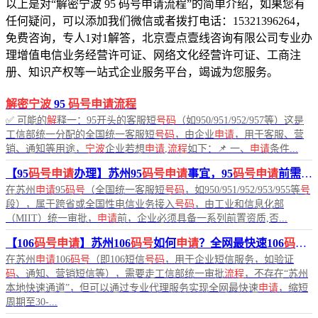
以上是对“解密宁波 95 码号申请流程”的简单介绍，如果您有
任何疑问，可以添加我们微信或者拨打电话：15321396264，
免费咨询，专人1对1解答，北京壹点壹线咨询有限公司专业办
理增值电信业务经营许可证、网络文化经营许可证、工商注
册、知识产权等一站式企业服务平台，竭诚为您服务。
解密宁波
95
码号申请流程
✅ 可能的
解
释一：95开头的客服短
号码
（如950/951/952/957等）这是
工信部统一分配的全国统一客服短
号码
，由企业
申请
，用于客服、营
销、通知等用途，
宁波
企业若想
申请
,
流程
如下：📌 一、
申请
条件...
【95
码号申请
办理】苏州95
码号申请
事宜，95
码号申请
前需要哪些资质？
在苏州
申请
95
码号
（全国统一客服短
号码
，如950/951/952/953/955等
号
段），属于跨省或全国性电信业务接入
号码
，由工业和信息化部
（MIIT）统一审批，
申请
前，企业必须具备一系列前置资质,否...
【106
码号申请
】苏州106
码号
如何
申请
？全网最快速106
码号申请
在苏州
申请
106
码号
（即106短信
号码
，用于企业短信服务，如验证
码
、通知、营销短信等），需要走工信部统一审批
流程
，不存在“苏州
本地快速通道”，但可以通过专业代理服务实现全网最快速
申请
，缩短
周期至30-...