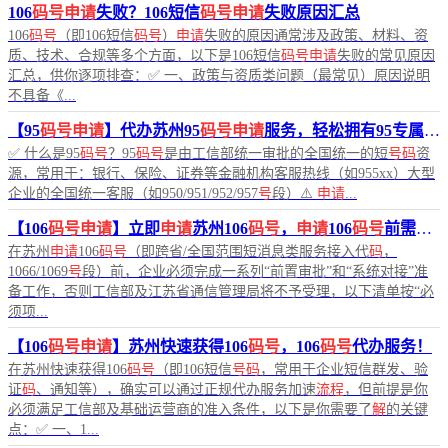
106
码号申请
失败？106短信
码号申请
失败原因汇总
106
码号
（即106短信
码号
）
申请
失败的原因通常涉及政策、材料、资
质、技术、合规等多个方面，以下是106短信
码号申请
失败的常见原因
汇总，供你逐项排查：✅ 一、政策与资质类问题（最常见）原因说明
不具备《...
【95
码号申请
】代办苏州95
码号申请
服务，轻松拥有95专属
号
✅ 什么是95
码号
？95
码号
是由工信部统一审批的全国统一的短
号码
资
源，常用于：银行、保险、证券等金融机构客服热线（如955xx）大型
企业的全国统一客服（如950/951/952/957
号
段）⚠️
申请
...
【106
码号申请
】立即
申请
苏州106
码号
，
申请
106
码号
前需要做哪些准备？
在苏州
申请
106
码号
（即跨省/全国范围短消息类服务接入代
码
，
1066/1069
号
段）前，企业必须完成一系列“前置审批”和“系统对接”准
备工作，否则工信部及江苏省通信管理局将不予受理，以下清单按“必
须项...
【106
码号申请
】苏州快速获得106
码号
，106
码号
代办服务！
在苏州快速获得106
码号
（即106短信
号码
，常用于企业短信群发、验
证
码
、通知等），确实可以通过正规代办服务加速
流程
，但前提是你
必须满足工信部及基础运营商的准入条件，以下是你需要了
解
的关键
点：✅ 一、1...