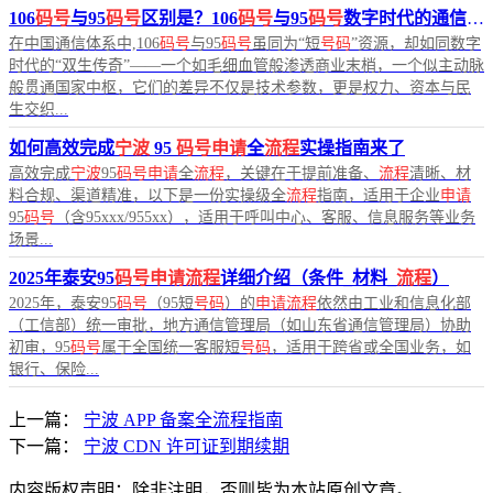
106
码号
与95
码号
区别是？106
码号
与95
码号
数字时代的通信传奇
在中国通信体系中,106
码号
与95
码号
虽同为“短
号码
”资源，却如同数字
时代的“双生传奇”——一个如毛细血管般渗透商业末梢，一个似主动脉
般贯通国家中枢，它们的差异不仅是技术参数，更是权力、资本与民
生交织...
如何高效完成
宁波
95
码号申请
全
流程
实操指南来了
高效完成
宁波
95
码号申请
全
流程
，关键在于提前准备、
流程
清晰、材
料合规、渠道精准，以下是一份实操级全
流程
指南，适用于企业
申请
95
码号
（含95xxx/955xx），适用于呼叫中心、客服、信息服务等业务
场景...
2025年泰安95
码号申请流程
详细介绍（条件_材料_
流程
）
2025年，泰安95
码号
（95短
号码
）的
申请流程
依然由工业和信息化部
（工信部）统一审批，地方通信管理局（如山东省通信管理局）协助
初审，95
码号
属于全国统一客服短
号码
，适用于跨省或全国业务，如
银行、保险...
上一篇：
宁波 APP 备案全流程指南
下一篇：
宁波 CDN 许可证到期续期
内容版权声明：除非注明，否则皆为本站原创文章。