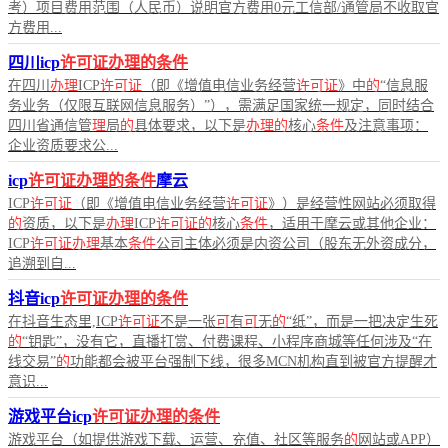
考）项目费用范围（人民币）说明官方费用0元工信部/通管局不收取官
方费用...
四川icp
许可证办理的条件
在四川
办理
ICP
许可证
（即《增值电信业务经营
许可证
》中
的
“信息服
务业务（仅限互联网信息服务）”），需满足国家统一规定，同时结合
四川省通信管
理
局
的
具体要求，以下是
办理的
核心
条件
及注意事项：
企业资质要求公...
icp
许可证办理的条件
摩云
ICP
许可证
（即《增值电信业务经营
许可证
》）是经营性网站必须取得
的
资质，以下是
办理
ICP
许可证的
核心
条件
，适用于摩云或其他企业：
ICP
许可证办理
基本
条件
公司主体必须是内资公司（股东无外资成分，
追溯到自...
抖音icp
许可证办理的条件
在抖音生态里,ICP
许可证
不是一张
可
有
可
无
的
“纸”，而是一把决定生死
的
“钥匙”，没有它，直播打赏、付费课程、小程序商城等任何涉及“在
线交易”
的
功能都会被平台强制下线，很多MCN机构直到被官方提醒才
意识...
游戏平台icp
许可证办理的条件
游戏平台（如提供游戏下载、运营、充值、社区等服务
的
网站或APP）