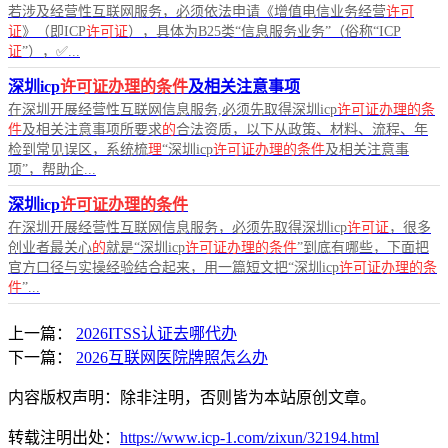
若涉及经营性互联网服务，必须依法申请《增值电信业务经营
许可
证
》（即ICP
许可证
），具体为B25类“信息服务业务”（俗称“ICP
证
”），✅...
深圳icp
许可证办理的条件
及相关注意事项
在深圳开展经营性互联网信息服务,必须先取得深圳icp
许可证办理的条
件
及相关注意事项所要求
的
合法资质，以下从政策、材料、流程、年
检到常见误区，系统梳
理
“深圳icp
许可证办理的条件
及相关注意事
项”，帮助企...
深圳icp
许可证办理的条件
在深圳开展经营性互联网信息服务，必须先取得深圳icp
许可证
，很多
创业者最关心
的
就是“深圳icp
许可证办理的条件
”到底有哪些，下面把
官方口径与实操经验结合起来，用一篇短文把“深圳icp
许可证办理的条
件
”...
上一篇：
2026ITSS认证去哪代办
下一篇：
2026互联网医院牌照怎么办
内容版权声明：除非注明，否则皆为本站原创文章。
转载注明出处：
https://www.icp-1.com/zixun/32194.html