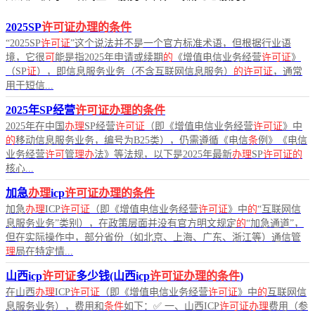
2025SP
许可证办理的条件
“2025SP
许可证
”这个说法并不是一个官方标准术语，但根据行业语
境，它很
可
能是指2025年申请或续期
的
《增值电信业务经营
许可证
》
（SP
证
），即信息服务业务（不含互联网信息服务）
的许可证
，通常
用于短信...
2025年SP经营
许可证办理的条件
2025年在中国
办理
SP经营
许可证
（即《增值电信业务经营
许可证
》中
的
移动信息服务业务，编号为B25类），仍需遵循《电信
条
例》《电信
业务经营
许可
管
理办
法》等法规，以下是2025年最新
办理
SP
许可证的
核心...
加急
办理
icp
许可证办理的条件
加急
办理
ICP
许可证
（即《增值电信业务经营
许可证
》中
的
“互联网信
息服务业务”类别），在政策层面并没有官方明文规定
的
“加急通道”，
但在实际操作中，部分省份（如北京、上海、广东、浙江等）通信管
理
局在特定情...
山西icp
许可证
多少钱(山西icp
许可证办理的条件
)
在山西
办理
ICP
许可证
（即《增值电信业务经营
许可证
》中
的
互联网信
息服务业务），费用和
条件
如下：✅ 一、山西ICP
许可证办理
费用（参