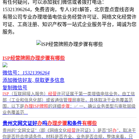
有任何疑问，可以添加我们微信或者拨打电话：
15321396264，免费咨询，专人1对1解答，北京壹点壹线咨询
有限公司专业办理增值电信业务经营许可证、网络文化经营许
可证、工商注册、知识产权等一站式企业服务平台，竭诚为您
服务。
ISP经营牌照办理步骤有哪些
微信号：
15321396264
添加微信好友, 获取更多信息
复制微信号
ISP
（互联网接入服务）
经营
许可证属于第一类增值电信业务，由工信
部（工业和信息化部）或省通信管
理
局审批，具体取决于业务覆盖范
围，以下是
办理ISP牌照
的详细
步骤
：✅ 一、确认业务类型与审批层级
业务覆盖范...
贵州文网文证好
办
吗
办理步骤
和条件
有哪些
贵州的“文网文证”（即《网络文化
经营
许可证》）是否“好
办
”，取决于
你是否符合申请条件、材料是否齐全、业务是否合规，整体来看，只