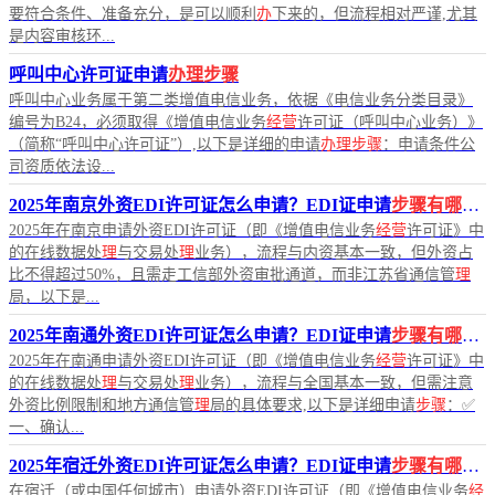
要符合条件、准备充分，是可以顺利
办
下来的，但流程相对严谨,尤其
是内容审核环...
呼叫中心许可证申请
办理步骤
呼叫中心业务属于第二类增值电信业务，依据《电信业务分类目录》
编号为B24，必须取得《增值电信业务
经营
许可证（呼叫中心业务）》
（简称“呼叫中心许可证”）,以下是详细的申请
办理步骤
：申请条件公
司资质依法设...
2025年南京外资EDI许可证怎么申请？EDI证申请
步骤有哪些
2025年在南京申请外资EDI许可证（即《增值电信业务
经营
许可证》中
的在线数据处
理
与交易处
理
业务），流程与内资基本一致，但外资占
比不得超过50%，且需走工信部外资审批通道，而非江苏省通信管
理
局，以下是...
2025年南通外资EDI许可证怎么申请？EDI证申请
步骤有哪些
2025年在南通申请外资EDI许可证（即《增值电信业务
经营
许可证》中
的在线数据处
理
与交易处
理
业务），流程与全国基本一致，但需注意
外资比例限制和地方通信管
理
局的具体要求,以下是详细申请
步骤
：✅
一、确认...
2025年宿迁外资EDI许可证怎么申请？EDI证申请
步骤有哪些
在宿迁（或中国任何城市）申请外资EDI许可证（即《增值电信业务
经