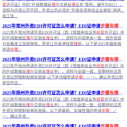
营
许可证》中的“在线数据处
理
与交易处
理
业务”类别，编号为B21），
流程与内资公司不同，外资公司必须走“外商投资电信企业审批”通道，
由工信...
2025年常州外资EDI许可证怎么申请？EDI证申请
步骤有哪些
2025年在常州申请外资EDI许可证（即《增值电信业务
经营
许可证》中
的在线数据处
理
与交易处
理
业务），流程与内资基本一致，但外资成
分会触发工信部审批，而非江苏省通信管
理
局，以下是2025年最新版
申请
步骤
...
2025年徐州外资EDI许可证怎么申请？EDI证申请
步骤有哪些
2025年在徐州申请外资EDI许可证（即《增值电信业务
经营
许可证》中
的在线数据处
理
与交易处
理
业务），流程与全国一致，但需特别注意
外资比例限制和审批层级,以下是详细申请
步骤
：✅ 一、确认外资比例
是否符合...
2025年扬州外资EDI许可证怎么申请？EDI证申请
步骤有哪些
2025年在扬州申请外资EDI许可证（即《增值电信业务
经营
许可证》中
的在线数据处
理
与交易处
理
业务），流程与全国一致，但需特别注意
外资比例限制和审批层级，以下是最新、实操性强的申请
步骤
：✅
一、确认外资...
2025年泰州外资EDI许可证怎么申请？EDI证申请
步骤有哪些