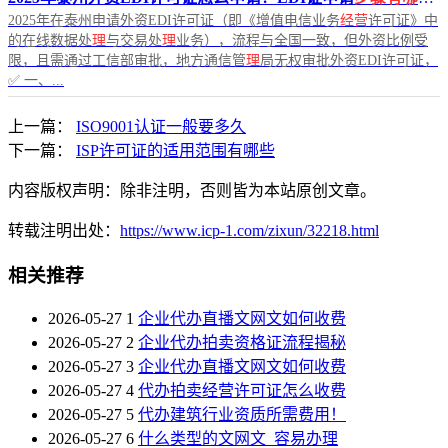
2025年在泰州申请外资EDI许可证（即《增值电信业务
经营
许可证》中
的在线数据处
理
与交易处
理
业务），流程与全国一致，但外资比例受
限，且需通过工信部审批，地方通信管
理
局无权审批外资EDI许可证，
✅ 一、...
上一篇：
ISO9001认证一般要多久
下一篇：
ISP许可证的适用范围有哪些
内容版权声明：除非注明，否则皆为本站原创文章。
转载注明出处：
https://www.icp-1.com/zixun/32218.html
相关推荐
2026-05-27
1
企业代办直播文网文如何收费
2026-05-27
2
企业代办拍卖资格证流程揭秘
2026-05-27
3
企业代办直播文网文如何收费
2026-05-27
4
代办拍卖经营许可证怎么收费
2026-05-27
5
代办建筑行业资质所需费用！
2026-05-27
6
什么类型的文网文_容易办理