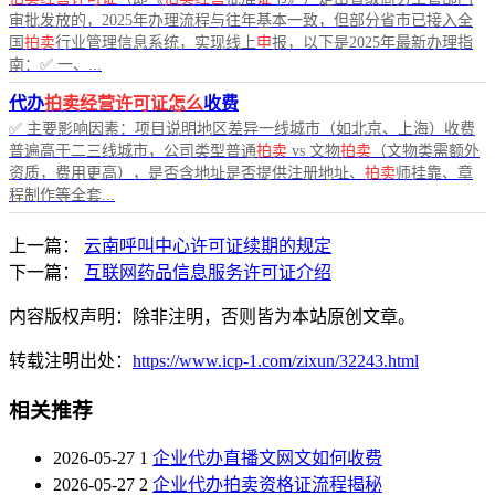
审批发放的，2025年办理流程与往年基本一致，但部分省市已接入全
国
拍卖
行业管理信息系统，实现线上
申
报，以下是2025年最新办理指
南：✅ 一、...
代办
拍卖经营许可证怎么
收费
✅ 主要影响因素：项目说明地区差异一线城市（如北京、上海）收费
普遍高于二三线城市，公司类型普通
拍卖
vs 文物
拍卖
（文物类需额外
资质，费用更高），是否含地址是否提供注册地址、
拍卖
师挂靠、章
程制作等全套...
上一篇：
云南呼叫中心许可证续期的规定
下一篇：
互联网药品信息服务许可证介绍
内容版权声明：除非注明，否则皆为本站原创文章。
转载注明出处：
https://www.icp-1.com/zixun/32243.html
相关推荐
2026-05-27
1
企业代办直播文网文如何收费
2026-05-27
2
企业代办拍卖资格证流程揭秘