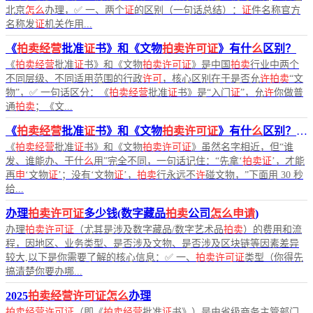
北京
怎么
办理，✅ 一、两个
证
的区别（一句话总结）：
证
件名称官方
名称发
证
机关作用...
《
拍卖经营
批准
证
书》和《文物
拍卖许可证
》有什
么
区别？
《
拍卖经营
批准
证
书》和《文物
拍卖许可证
》是中国
拍卖
行业中两个
不同层级、不同适用范围的行政
许可
，核心区别在于是否允
许拍卖
“文
物”，✅ 一句话区分：《
拍卖经营
批准
证
书》是“入门
证
”，允
许
你做普
通
拍卖
；《文...
《
拍卖经营
批准
证
书》和《文物
拍卖许可证
》有什
么
区别？教您快速分辨两
《
拍卖经营
批准
证
书》和《文物
拍卖许可证
》虽然名字相近，但“谁
发、谁能办、干什
么
用”完全不同，一句话记住：“先拿‘
拍卖证
’，才能
再
申
‘文物
证
’；没有‘文物
证
’，
拍卖
行永远不
许
碰文物，”下面用 30 秒
给...
办理
拍卖许可证
多少钱(数字藏品
拍卖
公司
怎么申请
)
办理
拍卖许可证
（尤其是涉及数字藏品/数字艺术品
拍卖
）的费用和流
程，因地区、业务类型、是否涉及文物、是否涉及区块链等因素差异
较大,以下是你需要了解的核心信息：✅ 一、
拍卖许可证
类型（你得先
搞清楚你要办哪...
2025
拍卖经营许可证怎么
办理
拍卖经营许可证
（即《
拍卖经营
批准
证
书》）是由省级商务主管部门