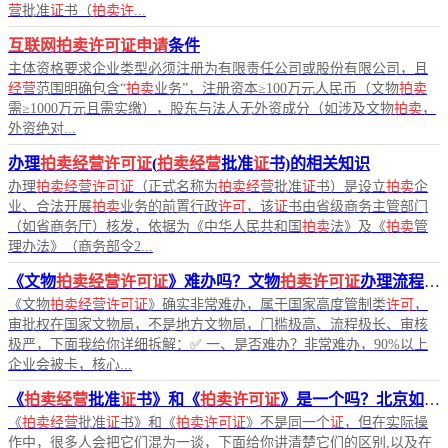
营
批准
证
书（
拍卖许
...
互联网拍卖许可证申请
条件
主体资格要求企业类型必须注册为有限责任公司或股份有限公司，且
经营
范围明确包含“
拍卖
业务”，注册资本≥100万元人民币（文物
拍卖
需≥1000万元且需实缴），股东与法人无外资成分（如涉及文物
拍卖
，
外资绝对...
办理
拍卖经营许可证
(
拍卖经营
批准
证
书)的相关知识
办理
拍卖经营许可证
（正式名称为
拍卖经营
批准
证
书）是设立
拍卖
企
业、合法开展
拍卖
业务的前置行政
许可
，该
证
书由省级商务主管部门
（如省商务厅）核发，依据为《中华人民共和国
拍卖
法》及《
拍卖
管
理办法》（商务部令2...
《文物
拍卖经营许可证
》难办吗？文物
拍卖许可证
办理流程办理费用是你知道吗？
《文物
拍卖经营许可证
》确实非常难办，属于国家高度管制类
许可
，
审批权在国家文物局，不是地方文物局，门槛极高、流程极长、审核
极严，下面我给你详细拆解：✅ 一、是否难办？非常难办，90%以上
企业会被卡，核心...
《
拍卖经营
批准
证
书》和《
拍卖许可证
》是一个吗？北京如何办理？
《
拍卖经营
批准
证
书》和《
拍卖许可证
》不是同一个
证
，但在实际操
作中，很多人会把它们混为一谈，下面给你讲清楚它们的区别,以及在