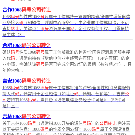
合作1068
码号公司转让
1068
码号
的性质1068
号
段属于工信部统一管理的跨省/全国性增值电信
业务接入
码
（如短信、呼叫中心服务），由企业向工信部申请，不可
直接
转让
，关键点：
码号
资源属于国
家
，企业仅有使用权，且需与持
证主体（S...
合肥1068
码号公司转让
确认
码号
性质1068
码号
属于工信部批准的跨省/全国性短消息类服务接
入代
码
，通常由持有《增值电信业务经营许可证》（SP许可证）的企
业申请，需确认该
码号
是否已完成全网SP证的续期（有效期5年），且
年检合格...
吉安1068
码号公司转让
1068
码号
的性质1068
码号
属于工信部批准的跨省/全国性短消息类服务
接入代
码
，通常用于企业短信（如验证
码
、通知、营销等），吉安
公
司
若持有1068
码号
，需具备《增值电信业务经营许可证》（SP许可
证）且...
吉林1068
码号公司转让
关于吉林1068
码号
（通常指1068开头的短信
号码
）的
公司转让
,需注意
以下关键信息：1068
码号
的性质全网SP证：1068
码号
属于全网短消息