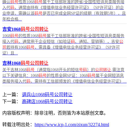
确认
码号
性质1068
码号
属于工信部批准的跨省/全国性短消息类服务接
入代
码
，通常由持有《增值电信业务经营许可证》（SP许可证）的企
业申请，需确认该
码号
是否已完成全网SP证的续期（有效期5年），且
年检合格...
吉安1068
码号公司转让
1068
码号
的性质1068
码号
属于工信部批准的跨省/全国性短消息类服务
接入代
码
，通常用于企业短信（如验证
码
、通知、营销等），吉安
公
司
若持有1068
码号
，需具备《增值电信业务经营许可证》（SP许可
证）且...
吉林1068
码号公司转让
关于吉林1068
码号
（通常指1068开头的短信
号码
）的
公司转让
,需注意
以下关键信息：1068
码号
的性质全网SP证：1068
码号
属于全网短消息
类服务接入代
码
，需持有工信部颁发的《增值电信业务经营许可证》...
上一篇：
调兵山1068码号公司转让
下一篇：
高碑店1068码号公司转让
内容版权声明：除非注明，否则皆为本站原创文章。
转载注明出处：
https://www.icp-1.com/zixun/32274.html