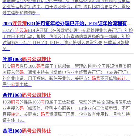
增值电信业务经营许可证的一种，受《电信条例》和《外商投资电信
企业管理规定》约束，由于涉及外资，审批流程比内资更复杂，需经
过工信部和商务部...
2025
连云港
EDI许可证年检办理已开始，EDI证年检流程有哪些？
2025年
连云港
EDI许可证（在线数据处理与交易处理业务许可证）年检
工作已正式启动，根据工信部及江苏省通信管理局的统一部署，年检
时间为2025年1月1日至3月31日，逾期将列入异常名录,严重者可能被
吊...
叶城1068
码号公司转让
核实
码号
性质1068
码号
属于工信部统一管理的跨省/全国性短消息类服
务接入代
码
，通常由持有《增值电信业务经营许可证》（SP许可证）
的企业申请，用于短信、彩信等业务，关键点：
码号
不可单独
转让
，
需与
公司
主体...
合作1068
码号公司转让
1068
码号
的性质1068
号
段属于工信部统一管理的跨省/全国性增值电信
业务接入
码
（如短信、呼叫中心服务），由企业向工信部申请，不可
直接
转让
，关键点：
码号
资源属于国家，企业仅有使用权，且需与持
证主体（S...
合肥1068
码号公司转让