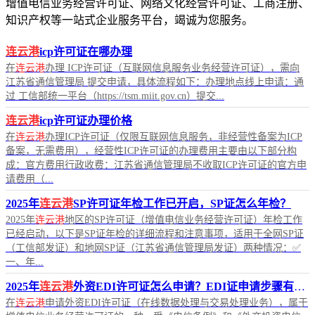
增值电信业务经营许可证、网络文化经营许可证、工商注册、
知识产权等一站式企业服务平台，竭诚为您服务。
连云港
icp许可证在哪办理
在
连云港
办理 ICP许可证（互联网信息服务业务经营许可证），需向
江苏省通信管理局 提交申请，具体流程如下：办理地点线上申请：通
过 工信部统一平台（https://tsm.miit.gov.cn）提交...
连云港
icp许可证办理价格
在
连云港
办理ICP许可证（仅限互联网信息服务，非经营性备案为ICP
备案，无需费用），经营性ICP许可证的办理费用主要由以下部分构
成：官方费用行政收费：江苏省通信管理局不收取ICP许可证的官方申
请费用（...
2025年
连云港
SP许可证年检工作已开启，SP证怎么年检？
2025年
连云港
地区的SP许可证（增值电信业务经营许可证）年检工作
已经启动，以下是SP证年检的详细流程和注意事项，适用于全网SP证
（工信部发证）和地网SP证（江苏省通信管理局发证）两种情况：✅
一、年...
2025年
连云港
外资EDI许可证怎么申请？EDI证申请步骤有哪些？
在
连云港
申请外资EDI许可证（在线数据处理与交易处理业务），属于