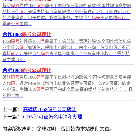
核实
码号
性质1068
码号
属于工信部统一管理的跨省/全国性短消息类服
务接入代
码
，通常由持有《增值电信业务经营许可证》（SP许可证）
的企业申请，用于短信、彩信等业务，关键点：
码号
不可单独
转让
，
需与
公司
主体...
合作1068
码号公司转让
1068
码号
的性质1068
号
段属于工信部统一管理的跨省/全国性增值电信
业务接入
码
（如短信、呼叫中心服务），由企业向工信部申请，不可
直接
转让
，关键点：
码号
资源属于国家，企业仅有使用权，且需与持
证主体（S...
合肥1068
码号公司转让
确认
码号
性质1068
码号
属于工信部批准的跨省/全国性短消息类服务接
入代
码
，通常由持有《增值电信业务经营许可证》（SP许可证）的企
业申请，需确认该
码号
是否已完成全网SP证的续期（有效期5年），且
年检合格...
上一篇：
高碑店1068码号公司转让
下一篇：
CDN许可证怎么申请和办理
内容版权声明：除非注明，否则皆为本站原创文章。