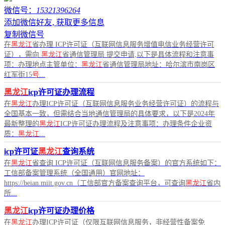
微信号：
15321396264
添加微信好友, 获取更多信息
复制微信号
在
黑龙江
省办理 ICP许可证（互联网信息服务增值电信业务经营许可
证），需向
黑龙江
省通信管理局 提交申请,以下是具体流程和注意事
项：办理地点主管单位：
黑龙江
省通信管理局地址：哈尔滨市南岗区
红军街15
号
...
黑龙江
icp许可证办理流程
在
黑龙江
办理ICP许可证（互联网信息服务业务经营许可证）的流程与
全国基本一致，但需结合当地通信管理局的具体要求，以下是2024年
最新整理的
黑龙江
ICP许可证办理流程及注意事项：办理条件企业资
质：
黑龙江
...
icp许可证
黑龙江
查询系统
在
黑龙江
省查询 ICP许可证（互联网信息服务备案）的官方系统如下：
工信部备案管理系统（全国通用）官网地址：
https://beian.miit.gov.cn（工信部官方备案查询平台，可查询
黑龙江
省内
所...
黑龙江
icp许可证办理价格
在
黑龙江
办理ICP许可证（仅限互联网信息服务，非经营性备案免