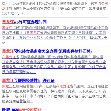
费），经营性ICP许可证的代办价格和服务费用通常如下：官方收费
黑
龙江
省通信管理局不收取官方费用，但需满足硬性条件（如注册资本
100万以上、无...
黑龙江
icp许可证办理时间
黑龙江
ICP许可证的办理时间通常如下：官方承诺时限受理后60个工作
日内完成审批（自
黑龙江
省通信管理局正式受理之日起计算），实际
平均耗时：多数企业反馈为 40-60个工作日（约2-3个月）,具体取决于
材...
黑龙江
预包装食品备案怎么办理(流程条件材料汇总)
在
黑龙江
省,预包装食品备案（即“仅销售预包装食品备案”）是依据
《食品安全法》及市场监管总局相关规定，对仅销售预包装食品（含
保健食品、特殊医学用途配方食品、婴幼儿配方乳粉等）的经营者实
行的备案管理制度，...
黑龙江
互联网经营性icp许可证
黑龙江
互联网经营性ICP许可证是指在
黑龙江
省范围内，企业开展经营
性互联网信息服务需要办理的一种行政许可资质，以下从定义、申请
条件、申请材料、申请流程几个方面为你详细介绍：定义互联网信息
服务分为经营性和...
叶城1068
码号公司转让