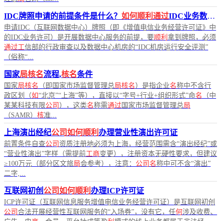
IDC牌照申请的前提条件是什么？
如何顺利通过
IDC业务数据中心机房的评测？
申请IDC（互联网数据中心）牌照（即《增值电信业务经营许可证》中
的IDC业务许可）是开展数据中心服务的前提，要
顺利
拿到牌照，必须
通过工
信部的行政审查以及数据中心机房的“IDC机房运行安全评测”
（俗称“...
国家
局核名
流程,
核名
条件
国家
局核名
（即国家市场监督管理总
局核名
）是指企业
名
称中不含行
政区划（
如
“北京”“上海”等），直接以“字号+行业+组织形式”命
名
（中
某某科技有限
公司
），这类
名
称需
通过
国家市场监督管理总
局
（SAMR）
核
准...
上海演出经纪
公司如何顺利
办理营业性演出许可证
前置条件自查
公司
资质注册地必须为上海，经营范围需含“演出经纪”或
“营业性演出”字样（需提前
工商
变更），注册资本无硬性要求，但建议
≥100万元（部分区文旅
局
会参考），注意：
公司名
称中可不含“演出”
二字,...
互联网初创
公司如何顺利
办理ICP许可证
ICP许可证（互联网信息服务增值电信业务经营许可证）是互联网初创
公司
合法开展经营性互联网服务的“入场券”，没有它，任
何
涉及收费、