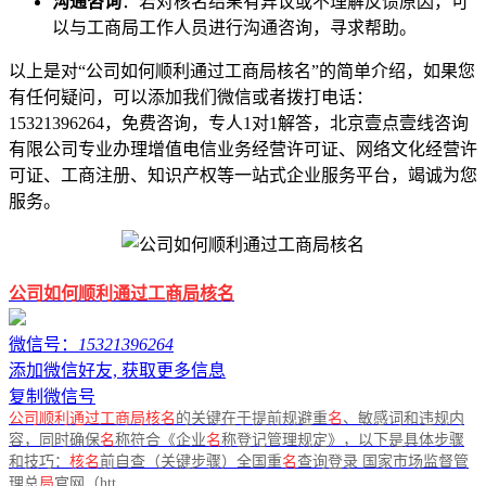
沟通咨询
：若对核名结果有异议或不理解反馈原因，可
以与工商局工作人员进行沟通咨询，寻求帮助。
以上是对“公司如何顺利通过工商局核名”的简单介绍，如果您
有任何疑问，可以添加我们微信或者拨打电话：
15321396264，免费咨询，专人1对1解答，北京壹点壹线咨询
有限公司专业办理增值电信业务经营许可证、网络文化经营许
可证、工商注册、知识产权等一站式企业服务平台，竭诚为您
服务。
公司如何顺利通过工商局核名
微信号：
15321396264
添加微信好友, 获取更多信息
复制微信号
公司顺利通过工商局核名
的关键在于提前规避重
名
、敏感词和违规内
容，同时确保
名
称符合《企业
名
称登记管理规定》，以下是具体步骤
和技巧：
核名
前自查（关键步骤）全国重
名
查询登录 国家市场监督管
理总
局
官网（htt...