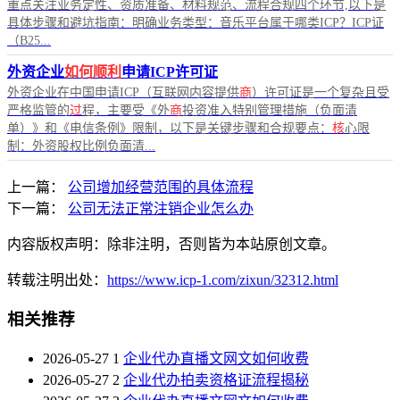
重点关注业务定性、资质准备、材料规范、流程合规四个环节,以下是
具体步骤和避坑指南：明确业务类型：音乐平台属于哪类ICP？ICP证
（B25...
外资企业
如何顺利
申请ICP许可证
外资企业在中国申请ICP（互联网内容提供
商
）许可证是一个复杂且受
严格监管的
过
程，主要受《外
商
投资准入特别管理措施（负面清
单）》和《电信条例》限制，以下是关键步骤和合规要点：
核
心限
制：外资股权比例负面清...
上一篇：
公司增加经营范围的具体流程
下一篇：
公司无法正常注销企业怎么办
内容版权声明：除非注明，否则皆为本站原创文章。
转载注明出处：
https://www.icp-1.com/zixun/32312.html
相关推荐
2026-05-27
1
企业代办直播文网文如何收费
2026-05-27
2
企业代办拍卖资格证流程揭秘