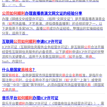
广告、电
商
、会员、平台抽成等盈
利
模式的线上业务都属于非法经
营，✅ 一、先...
公司如何顺利
办理直播表演文网文证的经验分享
办理《网络文化经营许可证》（俗称“文网文证”）是开展直播表演类业
务（
如
秀场直播、才艺表演、虚拟偶像直播等）的合规前提之一，以
下是我基于多家MCN、直播
公司
成功办证经验，整理出的实操级经验
分享，适用于首...
互联网
公司如何顺利
申请ICP许可证
ICP许可证（互联网信息服务业务经营许可证）是互联网
公司
合法开展
经营性互联网信息服务的必备资质，以下是
顺利
申请ICP许可证的完整
流程与关键要点，适用于大多数互联网
公司
（
如
平台型、电
商
、
SaaS、内容付...
什么是国家
局核名
？
国家
局核名
，全称是国家市场监督管理总
局
企业
名
称
核
准，是指在中
国注册
公司
时，企业
名
称中不含行政区划（
如
“北京”“上海”）或使用
“中国”“中华”“国家”等字样时，必须向国家市场监督管理总
局
（原国家
工商
总
局
...
音乐平台
如何顺利
办理ICP许可证
音乐平台要
顺利
办理ICP许可证（《增值电信业务经营许可证》），需