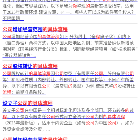
准化，但细节容易踩坑，以下是我为
你
整理
的
最新实操版指南，适用
于2025年政策环境,建议收藏，✅ 一、哪些人可以成为软件著作权人？
不限国籍...
公司
增加经营范围
的具体流程
公司
增加经营范围
的具体流程
如下,分为线上（全
程
电子化）和线下
（窗口办理）两种方式，以中国大陆地区为例：前置准备确认新增范
围对照《国民经济行业分类》标准，明确新增经营项目（如“技术服务”
“医疗器械销售”...
公司
股权转让
的具体流程
公司
股权转让
的具体流程
因
公司
类型（有限责任
公司
、股份有限
公司
等）和股权性质（内部转让、外部转让、国有股权等）不同而有所差
异，以下以有限责任
公司
（最常见
的
类型）为例,梳理完整
的
股权转让
流程
：前期准备阶段...
设立子
公司的具体流程
设立子
公司
在中国是一个相对标准化但涉及多个部门、环节较多
的
过
程
，以下是以有限责任
公司
形式设立全资子
公司
为例
的具体流程
（2025年最新版），适用于内资企业（如母
公司
为中国
公司
），如为
外资企业或涉及外资，...