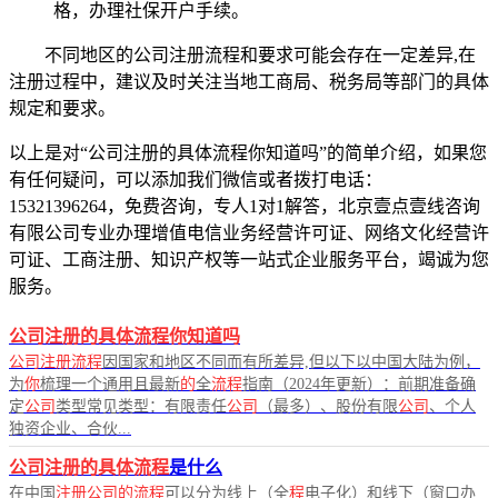
格，办理社保开户手续。
不同地区的公司注册流程和要求可能会存在一定差异,在
注册过程中，建议及时关注当地工商局、税务局等部门的具体
规定和要求。
以上是对“公司注册的具体流程你知道吗”的简单介绍，如果您
有任何疑问，可以添加我们微信或者拨打电话：
15321396264，免费咨询，专人1对1解答，北京壹点壹线咨询
有限公司专业办理增值电信业务经营许可证、网络文化经营许
可证、工商注册、知识产权等一站式企业服务平台，竭诚为您
服务。
公司注册的具体流程你知道吗
公司注册流程
因国家和地区不同而有所差异,但以下以中国大陆为例，
为
你
梳理一个通用且最新
的
全
流程
指南（2024年更新）：前期准备确
定
公司
类型常见类型：有限责任
公司
（最多）、股份有限
公司
、个人
独资企业、合伙...
公司注册的具体流程
是什么
在中国
注册公司的流程
可以分为线上（全
程
电子化）和线下（窗口办