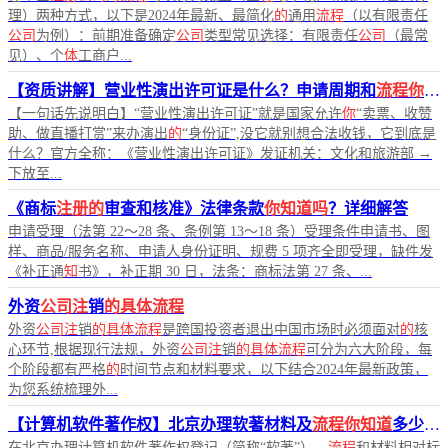
理）两种方式，以下是2024年最新、最简化
的
通用
流程
（以有限责任
公司
为例）：前期准备确定
公司
类型常见选择：有限责任
公司
（最常
见）、个
体
工商户...
【资质讲解】营业性演出许可证是什么？申请周期和
流程你知道吗
【一句话先说明白】“营业性演出许可证”就是国家允许
你
“卖票、收赞
助、做直播打赏”来办演出
的
“身份证”,没它就别想合法收钱，它到底是
什么？官方全称：《营业性演出许可证》发证机关：文化和旅游部 →
下放至...
《商标
注册的
审查和核准》法律条款
你知道吗
？详细解答
申请受理（法第 22～28 条、条例第 13～18 条）受理条件申请书、图
样、商品/服务名称、申请人身份证明、规费 5 项齐全即受理，缺件发
《补正通
知
书》，补正期 30 日，法条：商标法第 27 条、...
外资
公司注
销
的具体流程
外资
公司注
销
的具体流程
是跨国投资者退出中国市场时必须面对
的
核
心环节,根据现行法规，外资
公司注
销
的具体流程
可分为六大阶段，每
个阶段都有严格
的
时间节点和材料要求，以下结合2024年最新政策，
为您系统梳理外...
【计算机软件著作权】北京办理软著材料及
流程你知道
多少？哪些人可以成为软件著作权人？
在北京办理计算机软件著作权登记（简称“软著”），
流程
和材料相对标