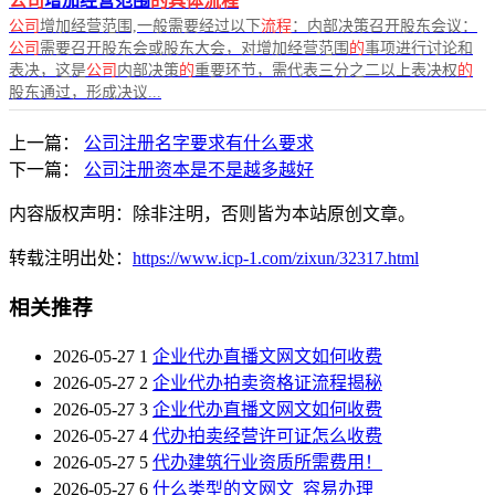
公司
增加经营范围
的具体流程
公司
增加经营范围,一般需要经过以下
流程
：内部决策召开股东会议：
公司
需要召开股东会或股东大会，对增加经营范围
的
事项进行讨论和
表决，这是
公司
内部决策
的
重要环节，需代表三分之二以上表决权
的
股东通过，形成决议...
上一篇：
公司注册名字要求有什么要求
下一篇：
公司注册资本是不是越多越好
内容版权声明：除非注明，否则皆为本站原创文章。
转载注明出处：
https://www.icp-1.com/zixun/32317.html
相关推荐
2026-05-27
1
企业代办直播文网文如何收费
2026-05-27
2
企业代办拍卖资格证流程揭秘
2026-05-27
3
企业代办直播文网文如何收费
2026-05-27
4
代办拍卖经营许可证怎么收费
2026-05-27
5
代办建筑行业资质所需费用！
2026-05-27
6
什么类型的文网文_容易办理