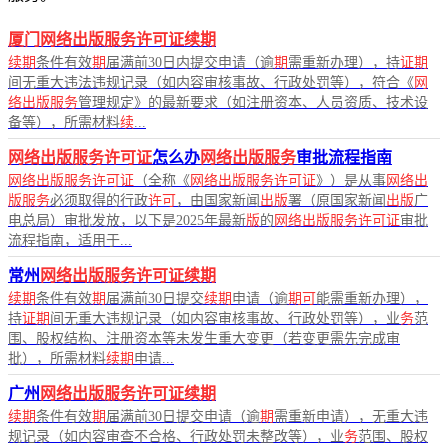
厦门网络出版服务许可证续期
续期
条件有效
期
届满前30日内提交申请（逾
期
需重新办理），持
证期
间无重大违法违规记录（如内容审核事故、行政处罚等），符合《
网
络出版服务
管理规定》的最新要求（如注册资本、人员资质、技术设
备等），所需材料
续
...
网络出版服务许可证
怎么办
网络出版服务
审批流程指南
网络出版服务许可证
（全称《
网络出版服务许可证
》）是从事
网络出
版服务
必须取得的行政
许可
，由国家新闻
出版
署（原国家新闻
出版
广
电总局）审批发放，以下是2025年最新
版
的
网络出版服务许可证
审批
流程指南，适用于...
常州
网络出版服务许可证续期
续期
条件有效
期
届满前30日提交
续期
申请（逾
期可
能需重新办理），
持
证期
间无重大违规记录（如内容审核事故、行政处罚等），业
务
范
围、股权结构、注册资本等未发生重大变更（若变更需先完成审
批），所需材料
续期
申请...
广州
网络出版服务许可证续期
续期
条件有效
期
届满前30日提交申请（逾
期
需重新申请），无重大违
规记录（如内容审查不合格、行政处罚未整改等），业
务
范围、股权