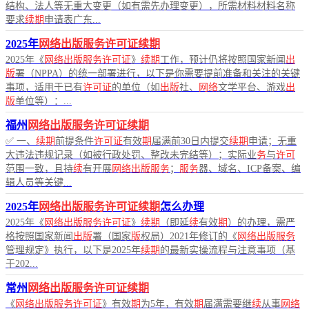
结构、法人等无重大变更（如有需先办理变更），所需材料材料名称
要求
续期
申请表广东...
2025年
网络出版服务许可证续期
2025年《
网络出版服务许可证
》
续期
工作，预计仍将按照国家新闻
出
版
署（NPPA）的统一部署进行，以下是你需要提前准备和关注的关键
事项，适用于已有
许可证
的单位（如
出版
社、
网络
文学平台、游戏
出
版
单位等）：...
福州
网络出版服务许可证续期
✅ 一、
续期
前提条件
许可证
有效
期
届满前30日内提交
续期
申请；无重
大违法违规记录（如被行政处罚、整改未完结等）；实际业
务
与
许可
范围一致，且持
续
有开展
网络出版服务
；
服务
器、域名、ICP备案、编
辑人员等关键...
2025年
网络出版服务许可证续期
怎么办理
2025年《
网络出版服务许可证
》
续期
（即延
续
有效
期
）的办理，需严
格按照国家新闻
出版
署（国家
版
权局）2021年修订的《
网络出版服务
管理规定》执行，以下是2025年
续期
的最新实操流程与注意事项（基
于202...
常州
网络出版服务许可证续期
《
网络出版服务许可证
》有效
期
为5年，有效
期
届满需要继
续
从事
网络