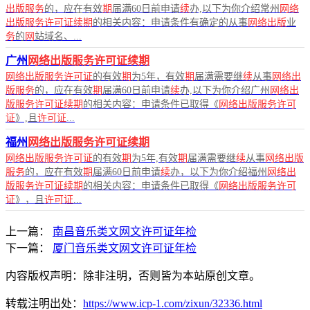
出版服务
的，应在有效
期
届满60日前申请
续
办,以下为你介绍常州
网络
出版服务许可证续期
的相关内容：申请条件有确定的从事
网络出版
业
务
的
网
站域名、...
广州
网络出版服务许可证续期
网络出版服务许可证
的有效
期
为5年，有效
期
届满需要继
续
从事
网络出
版服务
的，应在有效
期
届满60日前申请
续
办,以下为你介绍广州
网络出
版服务许可证续期
的相关内容：申请条件已取得《
网络出版服务许可
证
》,且
许可证
...
福州
网络出版服务许可证续期
网络出版服务许可证
的有效
期
为5年,有效
期
届满需要继
续
从事
网络出版
服务
的，应在有效
期
届满60日前申请
续
办，以下为你介绍福州
网络出
版服务许可证续期
的相关内容：申请条件已取得《
网络出版服务许可
证
》，且
许可证
...
上一篇：
南昌音乐类文网文许可证年检
下一篇：
厦门音乐类文网文许可证年检
内容版权声明：除非注明，否则皆为本站原创文章。
转载注明出处：
https://www.icp-1.com/zixun/32336.html