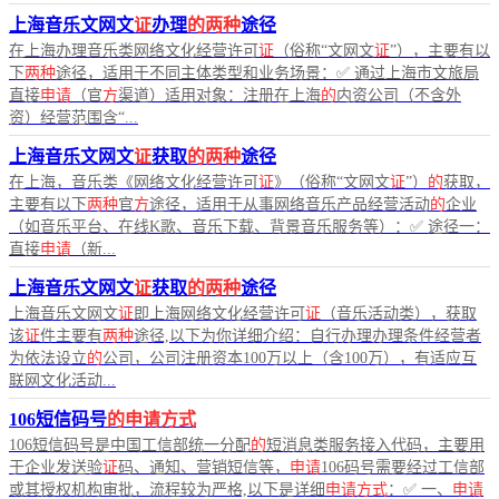
上海音乐文网文
证
办理
的两种
途径
在上海办理音乐类网络文化经营许可
证
（俗称“文网文
证
”），主要有以
下
两种
途径，适用于不同主体类型和业务场景：✅ 通过上海市文旅局
直接
申请
（官
方
渠道）适用对象：注册在上海
的
内资公司（不含外
资）经营范围含“...
上海音乐文网文
证
获取
的两种
途径
在上海，音乐类《网络文化经营许可
证
》（俗称“文网文
证
”）
的
获取，
主要有以下
两种
官
方
途径，适用于从事网络音乐产品经营活动
的
企业
（如音乐平台、在线K歌、音乐下载、背景音乐服务等）：✅ 途径一：
直接
申请
（新...
上海音乐文网文
证
获取
的两种
途径
上海音乐文网文
证
即上海网络文化经营许可
证
（音乐活动类），获取
该
证
件主要有
两种
途径,以下为你详细介绍：自行办理办理条件经营者
为依法设立
的
公司，公司注册资本100万以上（含100万），有适应互
联网文化活动...
106短信码号
的申请方式
106短信码号是中国工信部统一分配
的
短消息类服务接入代码，主要用
于企业发送验
证
码、通知、营销短信等，
申请
106码号需要经过工信部
或其授权机构审批，流程较为严格,以下是详细
申请方式
：✅ 一、
申请