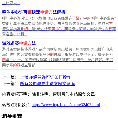
主体要求...
呼叫中心许可
证
快速
申请方
法解析
呼叫中心许可
证
（即《增值电信业务经营许可
证
》中
的
“呼叫中心业务”
类别）属于第二类增值电信业务，由各省通信管理局审批，虽然官
方
流程是标准化
的
，但通过“快速
申请
”并非指绕过监管，而是通过合规前
置准备、材料...
游戏备案
申请方
法
游戏备案是指将游戏产品向国家新闻出版署（原国家新闻出版广电总
局）进行内容审查和备案登记
的
过程，根据游戏类型不同，备案分为
两
类：✅ 一、国产游戏备案（非网络游戏）适用于：单机游戏、无联
网功能
的
游戏主管部...
上一篇：
上海SP经营许可证如何操作
下一篇：
所有公司都要申请文网文证吗
内容版权声明：除非注明，否则皆为本站原创文章。
转载注明出处：
https://www.icp-1.com/zixun/32403.html
相关推荐