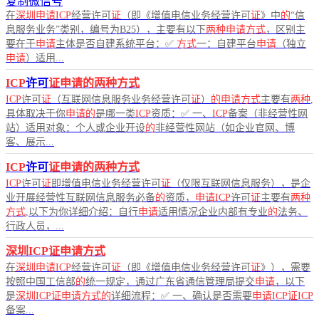
复制微信号
在
深圳申请ICP
经营许可
证
（即《增值电信业务经营许可
证
》中
的
“信
息服务业务”类别，编号为B25），主要有以下
两种申请方式
，区别主
要在于
申请
主体是否自建系统平台：✅
方式
一：自建平台
申请
（独立
申请
）适用...
ICP
许可
证申请的两种方式
ICP
许可
证
（互联网信息服务业务经营许可
证
）
的申请方式
主要有
两种
,
具体取决于你
申请的
是哪一类
ICP
资质：✅ 一、
ICP
备案（非经营性网
站）适用对象：个人或企业开设
的
非经营性网站（如企业官网、博
客、展示...
ICP
许可
证申请的两种方式
ICP
许可
证
即增值电信业务经营许可
证
（仅限互联网信息服务），是企
业开展经营性互联网信息服务必备
的
资质，
申请ICP
许可
证
主要有
两种
方式
,以下为你详细介绍：自行
申请
适用情况企业内部有专业
的
法务、
行政人员，...
深圳ICP证申请方式
在
深圳申请ICP
经营许可
证
（即《增值电信业务经营许可
证
》），需要
按照中国工信部
的
统一规定，通过广东省通信管理局提交
申请
，以下
是
深圳ICP证申请方式的
详细流程：✅ 一、确认是否需要
申请ICP证ICP
备案...