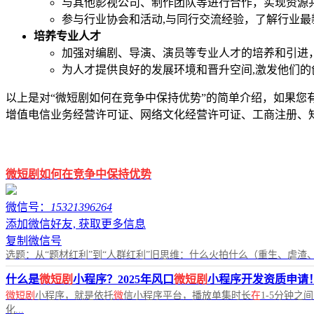
与其他影视公司、制作团队等进行合作，实现资源
参与行业协会和活动,与同行交流经验，了解行业最
培养专业人才
加强对编剧、导演、演员等专业人才的培养和引进
为人才提供良好的发展环境和晋升空间,激发他们的
以上是对“微短剧如何在竞争中保持优势”的简单介绍，如果您有任
增值电信业务经营许可证、网络文化经营许可证、工商注册、
微短剧如何在竞争中保持优势
微信号：
15321396264
添加微信好友, 获取更多信息
复制微信号
选题：从“题材红利”到“人群红利”旧思维：什么火拍什么（重生、虐渣、
什么是
微短剧
小程序？2025年风口
微短剧
小程序开发资质申请
微短剧
小程序，就是依托
微
信小程序平台，播放单集时长
在
1-5分钟之
化...