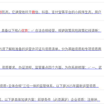
剧
形态，它通常依托于
微
信、抖音、支付宝等平台的小程序生态，用户
，具备以下核心
优势
：✅ 合法合规经营，规避政策风险政策红线清晰：
必须了解和准备的运营许可证与资质清单，分为基础资质和专项资质两
、资质要求、办证流程、监管重点四个方面，为你系统梳理：✅ 一、武
+主体合规”三位一体的监管体系，以下是2025年最新运营资质...
成，以下是具体加速方案：前提条件（必须满足）企业资质：注册地...