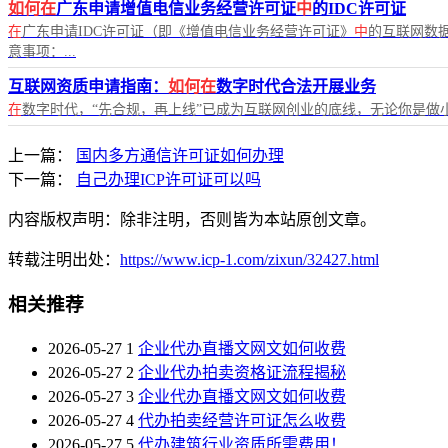
如何在
广东申请增值电信业务经营许可证
中
的IDC许可证
在
广东申请IDC许可证（即《增值电信业务经营许可证》
中
的互联网数
意事项：...
互联网资质申请指南：
如何在
数字时代合法开展业务
在
数字时代，“先合规，再上线”已成为互联网创业的底线，无论你是做小
上一篇：
国内多方通信许可证如何办理
下一篇：
自己办理ICP许可证可以吗
内容版权声明：除非注明，否则皆为本站原创文章。
转载注明出处：
https://www.icp-1.com/zixun/32427.html
相关推荐
2026-05-27
1
企业代办直播文网文如何收费
2026-05-27
2
企业代办拍卖资格证流程揭秘
2026-05-27
3
企业代办直播文网文如何收费
2026-05-27
4
代办拍卖经营许可证怎么收费
2026-05-27
5
代办建筑行业资质所需费用！