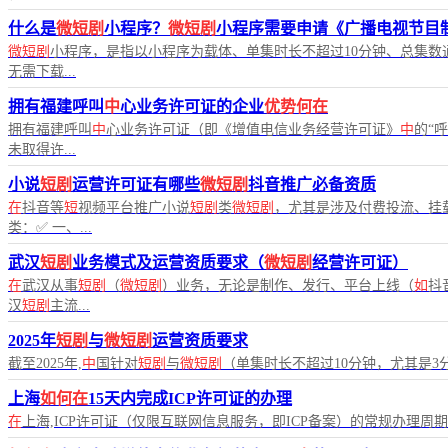
什么是
微短剧
小程序？
微短剧
小程序需要申请《广播电视节目
微短剧
小程序，是指以小程序为载体、单集时长不超过10分钟、总集数
无需下载...
拥有福建呼叫
中
心业务许可证的企业
优势何在
拥有福建呼叫
中
心业务许可证（即《增值电信业务经营许可证》
中
的“
未取得许...
小说
短剧
运营许可证有哪些
微短剧
抖音推广必备资质
在
抖音等
短
视频平台推广小说
短剧
类
微短剧
，尤其是涉及付费投流、挂
类：✅ 一、...
武汉
短剧
业务模式及运营资质要求（
微短剧
经营许可证）
在
武汉从事
短剧
（
微短剧
）业务，无论是制作、发行、平台上线（
如
抖
汉
短剧
主流...
2025年
短剧
与
微短剧
运营资质要求
截至2025年,
中
国针对
短剧
与
微短剧
（单集时长不超过10分钟，尤其是3
上海
如何在
15天内完成ICP许可证的办理
在
上海,ICP许可证（仅限互联网信息服务，即ICP备案）的常规办理周