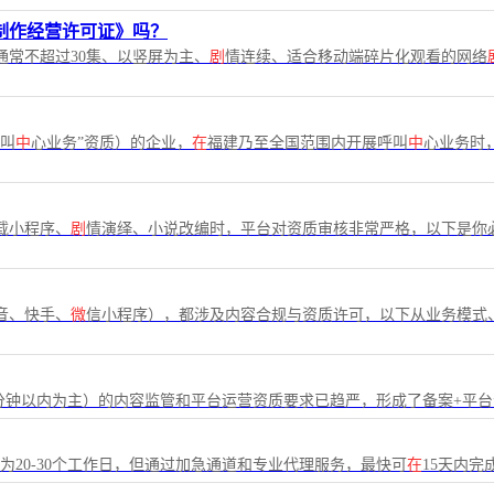
制作经营许可证》吗？
通常不超过30集、以竖屏为主、
剧
情连续、适合移动端碎片化观看的网络
呼叫
中
心业务”资质）的企业，
在
福建乃至全国范围内开展呼叫
中
心业务时
载小程序、
剧
情演绎、小说改编时，平台对资质审核非常严格，以下是你
音、快手、
微
信小程序），都涉及内容合规与资质许可，以下从业务模式
分钟以内为主）的内容监管和平台运营资质要求已趋严，形成了备案+平台资质
期为20-30个工作日，但通过加急通道和专业代理服务，最快可
在
15天内完