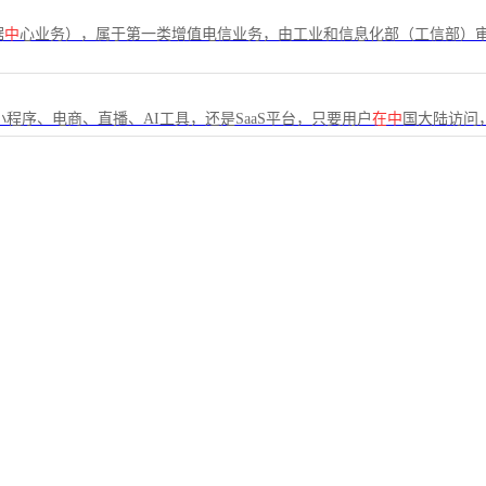
据
中
心业务），属于第一类增值电信业务，由工业和信息化部（工信部）审
程序、电商、直播、AI工具，还是SaaS平台，只要用户
在中
国大陆访问，