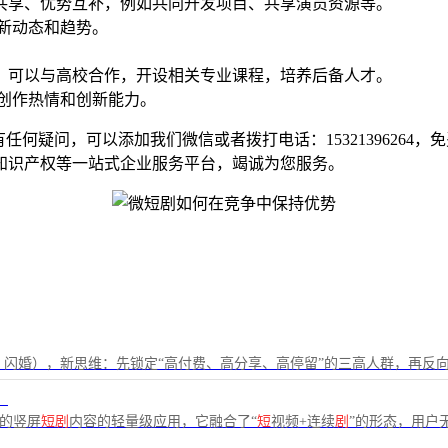
共享、优势互补，例如共同开发项目、共享演员资源等。
新动态和趋势。
，可以与高校合作，开设相关专业课程，培养后备人才。
创作热情和创新能力。
何疑问，可以添加我们微信或者拨打电话：15321396264
知识产权等一站式企业服务平台，竭诚为您服务。
闪婚），新思维：先锁定“高付费、高分享、高停留”的三高人群，再反向定制
！
间的竖屏
短剧
内容的轻量级应用，它融合了“
短
视频+连续
剧
”的形态，用户