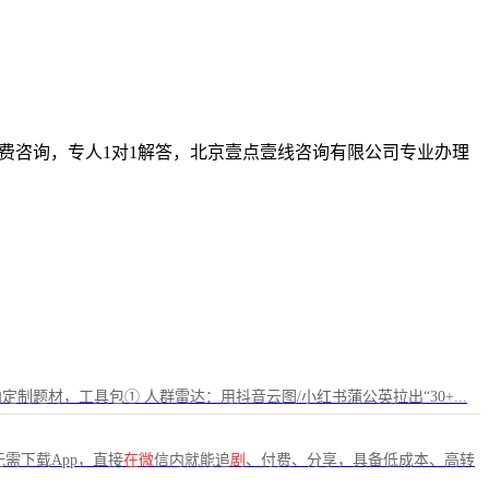
，免费咨询，专人1对1解答，北京壹点壹线咨询有限公司专业办理
题材，工具包① 人群雷达：用抖音云图/小红书蒲公英拉出“30+...
无需下载App，直接
在微
信内就能追
剧
、付费、分享，具备低成本、高转