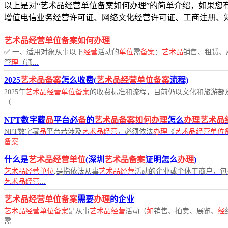
以上是对“艺术品经营单位备案如何办理”的简单介绍，如果您有任
增值电信业务经营许可证、网络文化经营许可证、工商注册、
艺术品经营单位备案如何办理
✅ 一、适用对象从事以下
经营
活动的
单位
需
备案
：
艺术品
销售、租赁、
管
理
（通...
2025
艺术品备案
怎么收费(
艺术品经营单位备案
流程)
2025年
艺术品经营单位备案
的收费标准和流程，目前仍以文化和旅游部及
（...
NFT数字藏
品
平台必
备
的
艺术品备案如何办理
怎么
办理艺术品
NFT数字藏
品
平台若涉及
艺术品经营
，必须依法
办理
《
艺术品经营单位
备案
...
什么是
艺术品经营单位
(深圳
艺术品备案
证明怎么
办理
)
艺术品经营单位
,是指依法从事
艺术品经营
活动的企业或个体工商户，包
艺术品经营
...
艺术品经营单位备案
需要
办理
的企业
艺术品经营单位备案
是从事
艺术品经营
活动（
如
销售、拍卖、展览、
经
需...