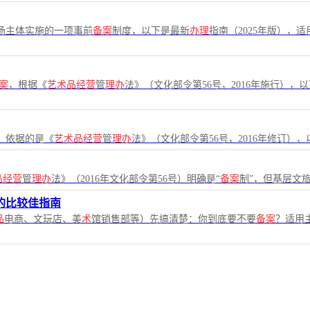
场主体实施的一项事前
备案
制度，以下是最新
办理
指南（2025年版），
案
，根据《
艺术品经营
管
理办
法》（文化部令第56号，2016年施行），
，依据的是《
艺术品经营
管
理办
法》（文化部令第56号，2016年修订），
品经营
管
理办
法》（2016年文化部令第56号）明确是“
备案
制”，但基层文
的比较佳指南
品
电商、文玩店、美
术
馆销售部等）先搞清楚：你到底要不要
备案
？适用