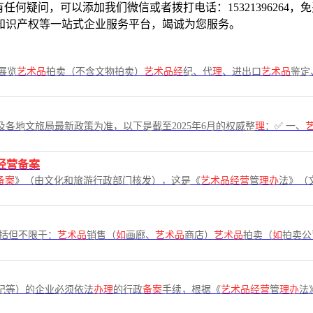
何疑问，可以添加我们微信或者拨打电话：15321396264
知识产权等一站式企业服务平台，竭诚为您服务。
展览
艺术品
拍卖（不含文物拍卖）
艺术品经
纪、代
理
、进出口
艺术品
鉴定
各地文旅局最新政策为准，以下是截至2025年6月的权威整
理
：✅ 一、
经营备案
备案
》（由文化和旅游行政部门核发），这是《
艺术品经营
管
理办
法》（
括但不限于：
艺术品
销售（
如
画廊、
艺术品
商店）
艺术品
拍卖（
如
拍卖公
纪等）的企业必须依法
办理
的行政
备案
手续，根据《
艺术品经营
管
理办
法