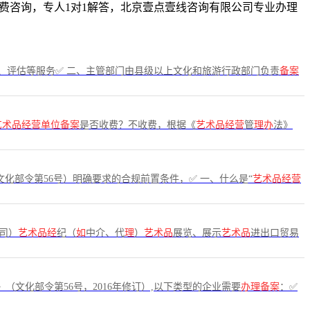
，免费咨询，专人1对1解答，北京壹点壹线咨询有限公司专业办理
、评估等服务✅ 二、主管部门由县级以上文化和旅游行政部门负责
备案
艺术品经营单位备案
是否收费？不收费，根据《
艺术品经营
管
理办
法》
文化部令第56号）明确要求的合规前置条件，✅ 一、什么是“
艺术品经营
司）
艺术品经
纪（
如
中介、代
理
）
艺术品
展览、展示
艺术品
进出口贸易
》（文化部令第56号，2016年修订）,以下类型的企业需要
办理备案
：✅