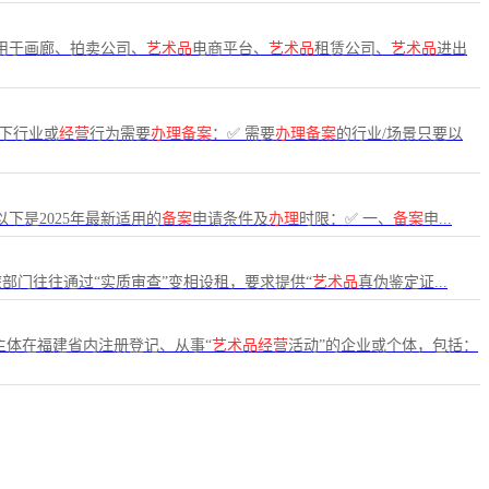
适用于画廊、拍卖公司、
艺术品
电商平台、
艺术品
租赁公司、
艺术品
进出
以下行业或
经营
行为需要
办理备案
：✅ 需要
办理备案
的行业/场景只要以
以下是2025年最新适用的
备案
申请条件及
办理
时限：✅ 一、
备案
申...
旅部门往往通过“实质审查”变相设租，要求提供“
艺术品
真伪鉴定证...
主体在福建省内注册登记、从事“
艺术品经营
活动”的企业或个体，包括：