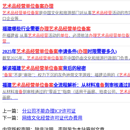
艺术品经营单位备案办理
艺术品经营单位备案
是中国文化和旅游部门对从事
艺术品经营
活动的市
口企业等...
福建哪些行业需要
办理艺术品经营单位备案
在福建省,从事
艺术品经营
活动的
单位
，必须依法
办理艺术品经营单位备
营
...
2025年
艺术品经营单位备案
申请条件(
办理
时限需要多久)
截至2025年，
艺术品经营单位备案
在中国仍由文化和旅游行政部门负责
解读福建
艺术品经营单位备案
背后的秘密
“
备案
”不是“审批”：权力下沉的灰色地带文字游戏：福建沿用的《
艺术
福建
艺术品经营单位备案
全流程解析：从材料准
备
到审核通过
从材料准
备
到审核通过的“零返工”指南（适用于画廊、拍卖公司、
艺术
画廊、...
上一篇：
分公司不能办理ICP许可证
下一篇：
网络文化经营许可证代办费用
内容版权声明：除非注明，否则皆为本站原创文章。