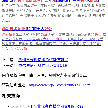
注册公司
有什么好处有什么
坏
处
[注册公司竟然
有
7大
好处
]
注册公司的7大真实
好处
（不吹水版）合法经营,告别“地推恐惧”
有
执照
就能光明正大签合同、开发票、进商场、投招标，客户不再问“你们公
司靠谱吗”，
有
限责任,个人财产“防火墙”公司倒了一般只赔到注册资本
为止，...
高新技术企业
认定的十大
好处
高新技术企业
认定（简称“
高企
认定”）是中国政府为鼓励科
技
创
新
、推
动产
业
升级而设立的重要政策工具，
企业
一旦通过认定，不仅能享受
税收优惠，还能在多个维度获得政策、资金、市场等方面的“隐形红
利”，以下是
高新
...
上一篇：
潮州市代理记账的优势有哪些
下一篇：
电信增值业务许可证有哪几种
内容版权声明：除非注明，否则皆为本站原创文章。
转载注明出处：
https://www.icp-1.com/zixun/32470.html
相关推荐
2026-05-27
1
企业代办直播文网文如何收费