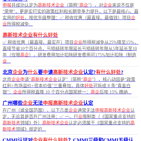
申报
并成功认定为
高新技术企业
（简称“
高企
”），对
企业
来说不仅是
“荣誉”，更是实打实的政策红利和长期竞争力提升，以下是最核心、最
实用的
好处
，按优先级整理：✅ 税收优惠（最直接、最值钱）项目
企
业
所得税减免...
高新技术企业有什么好处
✅ 税收优惠（最直接、最实在）项目
企业
所得税减免从25%降至15%，
直接节省10个百分点，亏损结转年限延长亏损结转年限从5年延长至10
年（仅限
高企
），研发费用加计扣除研发费用可175%加计扣除（制造
业
...
北京
企业
为
什么
要
申
请
高新技术企业
认定?
有什么好处
?
北京
企业申
请“
高新技术企业
认定”（简称“
高企
”），核心动因是“政策
红利+市场溢价+资本价值”三重叠加，具体
好处
可拆成 8 条“真金白
银”：
企业
所得税直降 10 个百分点国家统一：
高企
后按 15% 缴纳...
广州哪些
企业
无法
申报高新技术企业
认定
在广州（或全国范围），以下几类
企业
通常无法
申报高新技术企业
认
定，无论其是否在广州注册：✅ 一、行
业
限制类（《国家重点支持的
高新技术
领域》外）
高新技术企业
认定必须属于《国家重点支持的
高
新技术
领域》规定的...
CMMI认证对
企业有什么好处
？CMMI三级和CMMI五级认证条件是