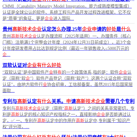
CMMI（Capability Maturity Model Integration，能力成熟度模型集成）
认证是全球公认的软件、系统工程与产品开发过程改进框架，它不仅
是“质量”的象征，更是
企业
进入国际...
贵州
高新技术企业
认定怎
么
办理,25年
企业申
请的
好处
是
什么
贵州
高新技术企业
认定办理流程（2025年适用）一、办理条件（核心
门槛）注册满1个完整会计年度（2024年12月31日前成立），近3个会
计年度研发费用占比达到规定比例（最近一年销售收入≤5000万元的
企
...
双软认证对
企业有什么好处
“双软认证”是中国软件产
业
特
有
的一个政策体系,指的是：软件
企业
认
定（简称“软
企
”）软件产品登记（简称“软产”）这两个认证合称“双软
认证”，由地方软件行
业
协会初审，工信部备案，虽然2015年后国家层
面取...
专利与
高新
认定
有什么
关系。
申
请
高新技术企业
需要几个专利
专利与
高新技术企业
认定（简称“
高新
认定”）之间的关系非常密切，专
利是
高新
认定的核心知识产权指标之一，直接影响
企业
是否能通过认
定，✅ 一、专利在
高新
认定中的作用在
高新
认定中,专利属于“知识产
权”评分项，...