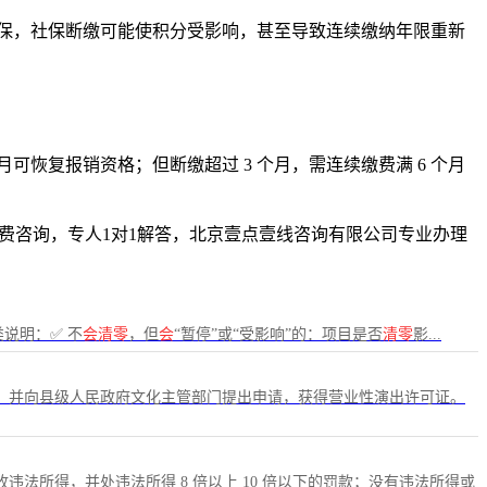
保，社保断缴可能使积分受影响，甚至导致连续缴纳年限重新
恢复报销资格；但断缴超过 3 个月，需连续缴费满 6 个月
，免费咨询，专人1对1解答，北京壹点壹线咨询有限公司专业办理
类说明：✅ 不
会清零
，但
会
“暂停”或“受影响”的：项目是否
清零
影...
，并向县级人民政府文化主管部门提出申请，获得营业性演出许可证。
所得，并处违法所得 8 倍以上 10 倍以下的罚款；没有违法所得或