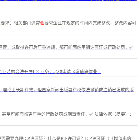
改要求：相关部门通常
会
要求企业在规定的时间内完成整改，整改内容可
经营，或取得许可后严重违规，都可能面临吊销许可证或行政处罚，✅
，企业若想合法开展IDC业务，必须申请《增值电信业...
，理论上长期有效，但国家新闻出版署有权依法撤销或注销已发放的版
，甚至可能面临更严重的行政处罚或刑事责任，✅ 法律依据（简要）：
办理ICP许可证？什么是ICP许可证？ICP许可证（《增值电信...