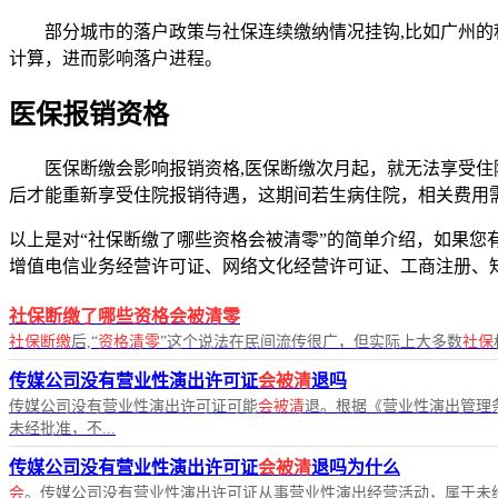
部分城市的落户政策与社保连续缴纳情况挂钩,比如广州
计算，进而影响落户进程。
医保报销资格
医保断缴会影响报销资格,医保断缴次月起，就无法享受住院
后才能重新享受住院报销待遇，这期间若生病住院，相关费用
以上是对“社保断缴了哪些资格会被清零”的简单介绍，如果您有任
增值电信业务经营许可证、网络文化经营许可证、工商注册、
社保断缴了哪些资格会被清零
社保断缴
后,“
资格清零
”这个说法在民间流传很广，但实际上大多数
社保
传媒公司没有营业性演出许可证
会被清
退吗
传媒公司没有营业性演出许可证可能
会被清
退。根据《营业性演出管理
未经批准，不...
传媒公司没有营业性演出许可证
会被清
退吗为什么
会
。传媒公司没有营业性演出许可证从事营业性演出经营活动，属于未经