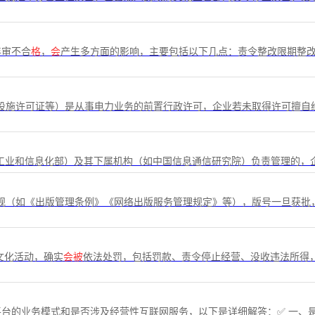
年审不合
格
，
会
产生多方面的影响，主要包括以下几点：责令整改限期整
设施许可证等）是从事电力业务的前置行政许可，企业若未取得许可擅自
国是由工信部（工业和信息化部）及其下属机构（如中国信息通信研究院）负责管理的
规（如《出版管理条例》《网络出版服务管理规定》等），版号一旦获批
文化活动，确实
会被
依法处罚，包括罚款、责令停止经营、没收违法所得
台的业务模式和是否涉及经营性互联网服务，以下是详细解答：✅ 一、是否需要