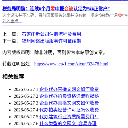
税务局明确：连续6个月
零
申报
会被
认定为“非正常户”
这个说法并不准确，目前国家税务总局并没有统一规定“连续6个月
零
申
列入重点...
上一篇：
石家庄新公司注册流程及费用
下一篇：
福州网络出版服务许可证续期
内容版权声明：除非注明，否则皆为本站原创文章。
转载注明出处：
https://www.icp-1.com/zixun/32478.html
相关推荐
2026-05-27
1
企业代办直播文网文如何收费
2026-05-27
2
企业代办拍卖资格证流程揭秘
2026-05-27
3
企业代办直播文网文如何收费
2026-05-27
4
代办拍卖经营许可证怎么收费
2026-05-27
5
代办建筑行业资质所需费用！
2026-05-27
6
什么类型的文网文_容易办理