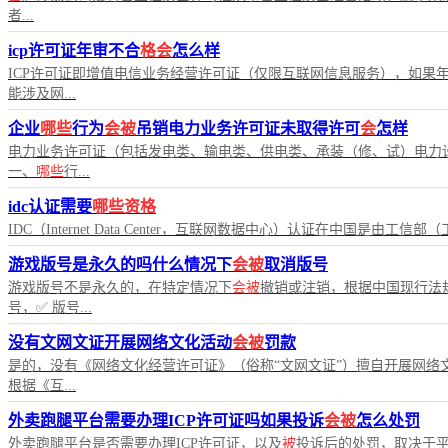
者...
icp许可证年审不合
格会
怎么样
ICP许可证即增值电信业务经营许可证（仅限互联网信息服务），如果
能涉及网...
企业
哪些
行为
会被
吊销电力业务许可证未取得许可
会
怎样
电力业务许可证（包括发电类、输电类、供电类、承装（修、试）电力
一、
哪些
行...
idc认证需要
哪些资格
IDC（Internet Data Center，互联网数据中心）认证在中
游戏版号是永久的吗什么情况下
会被
取消版号
游戏版号不是永久的，在特定情况下
会被
撤销或注销，根据中国现行法
号，✅ 版号...
没有文网文证开展网络文化活动
会被
罚款
是的，没有《网络文化经营许可证》（俗称“文网文证”）擅自开展网络
根据《互...
外卖跑腿平台需要办理ICP许可证吗如果投诉
会被
怎么处罚
外卖跑腿平台是否需要办理ICP许可证，以及
被
投诉后的处罚，取决于平