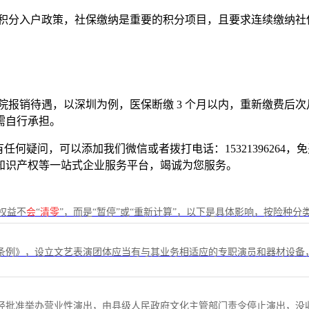
的积分入户政策，社保缴纳是重要的积分项目，且要求连续缴纳社
报销待遇，以深圳为例，医保断缴 3 个月以内，重新缴费后次月可
需自行承担。
何疑问，可以添加我们微信或者拨打电话：15321396264
知识产权等一站式企业服务平台，竭诚为您服务。
权益不
会
“
清零
”，而是“暂停”或“重新计算”，以下是具体影响，按险种分
条例》，设立文艺表演团体应当有与其业务相适应的专职演员和器材设备
批准举办营业性演出，由县级人民政府文化主管部门责令停止演出，没收违法